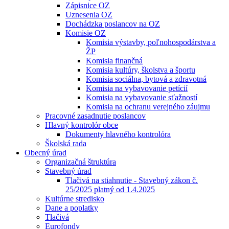
Zápisnice OZ
Uznesenia OZ
Dochádzka poslancov na OZ
Komisie OZ
Komisia výstavby, poľnohospodárstva a
ŽP
Komisia finančná
Komisia kultúry, školstva a športu
Komisia sociálna, bytová a zdravotná
Komisia na vybavovanie petícií
Komisia na vybavovanie sťažností
Komisia na ochranu verejného záujmu
Pracovné zasadnutie poslancov
Hlavný kontrolór obce
Dokumenty hlavného kontrolóra
Školská rada
Obecný úrad
Organizačná štruktúra
Stavebný úrad
Tlačivá na stiahnutie - Stavebný zákon č.
25/2025 platný od 1.4.2025
Kultúrne stredisko
Dane a poplatky
Tlačivá
Eurofondy