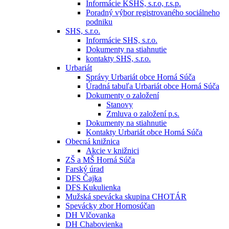
Informácie KSHS, s.r.o, r.s.p.
Poradný výbor registrovaného sociálneho
podniku
SHS, s.r.o.
Informácie SHS, s.r.o.
Dokumenty na stiahnutie
kontakty SHS, s.r.o.
Urbariát
Správy Urbariát obce Horná Súča
Úradná tabuľa Urbariát obce Horná Súča
Dokumenty o založení
Stanovy
Zmluva o založení p.s.
Dokumenty na stiahnutie
Kontakty Urbariát obce Horná Súča
Obecná knižnica
Akcie v knižnici
ZŠ a MŠ Horná Súča
Farský úrad
DFS Čajka
DFS Kukulienka
Mužská spevácka skupina CHOTÁR
Spevácky zbor Hornosúčan
DH Vlčovanka
DH Chabovienka