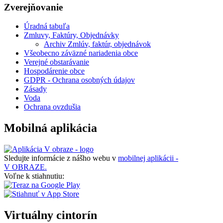
Zverejňovanie
Úradná tabuľa
Zmluvy, Faktúry, Objednávky
Archiv Zmlúv, faktúr, objednávok
Všeobecno záväzné nariadenia obce
Verejné obstarávanie
Hospodárenie obce
GDPR - Ochrana osobných údajov
Zásady
Voda
Ochrana ovzdušia
Mobilná aplikácia
Sledujte informácie z nášho webu v
mobilnej aplikácii -
V OBRAZE.
Voľne k stiahnutiu:
Virtuálny cintorín