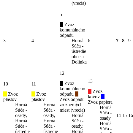
(vrecia)
5
Zvoz
komunálneho
odpadu
3
4
Horná
6
7
8
9
Súča -
ústredie
obce a
Dolinka
12
13
Zvoz
10
11
komunálneho
Zvoz
Zvoz
Zvoz
odpadu
kovov
plastov
plastov
Zvoz odpadu
Zvoz papiera
Horná
Horná
zo zberných
Horná
Súča -
Súča -
miest (vrecia)
Súča -
osady,
osady,
Horná
14
15
16
osady,
Horná
Horná
Súča -
Horná
Súča -
Súča -
osady,
Súča -
ústredie
ústredie
Horná