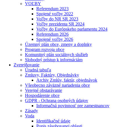
VOĽBY
Referendum 2023
Spojené voľby 2022
Voľby do NR SR 2023
Voľby prezidenta SR 2024
Voľby do Európskeho parlamentu 2024
Referendum 2026
Spojené voľby 2026
Územný plán obce, zmeny a doplnky
Program rozvoja obce
Komunitný plán sociálnych služieb
Slobodný prístup k informáciám
Zverejňovanie
Úradná tabuľa
Zmluvy, Faktúry, Objednávky
Archiv Zmlúv, faktúr, objednávok
Všeobecno záväzné nariadenia obce
Verejné obstarávanie
Hospodárenie obce
GDPR - Ochrana osobných údajov
Informačná povinnosť pre zamestnancov
Zásady
Voda
Identifikačné údaje
Popis zásobovanej oblasti