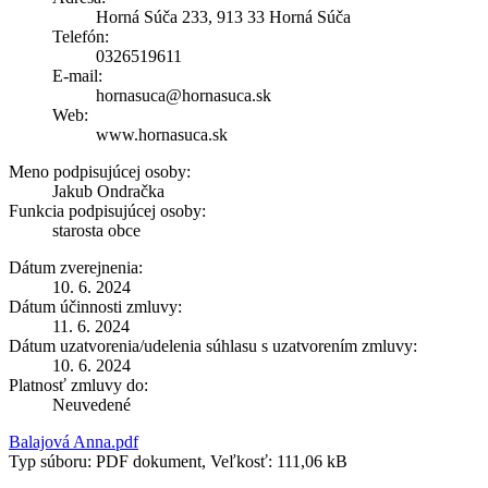
Horná Súča 233, 913 33 Horná Súča
Telefón:
0326519611
E-mail:
hornasuca@hornasuca.sk
Web:
www.hornasuca.sk
Meno podpisujúcej osoby:
Jakub Ondračka
Funkcia podpisujúcej osoby:
starosta obce
Dátum zverejnenia:
10. 6. 2024
Dátum účinnosti zmluvy:
11. 6. 2024
Dátum uzatvorenia/udelenia súhlasu s uzatvorením zmluvy:
10. 6. 2024
Platnosť zmluvy do:
Neuvedené
Balajová Anna.pdf
Typ súboru: PDF dokument, Veľkosť: 111,06 kB