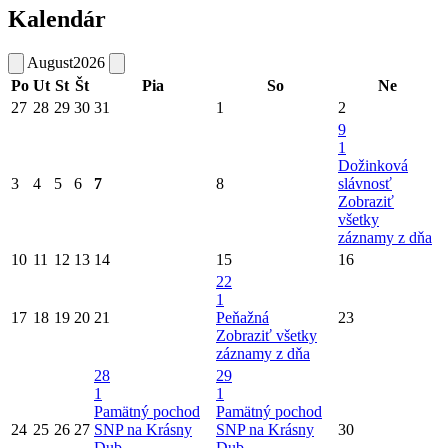
Kalendár
August
2026
Po
Ut
St
Št
Pia
So
Ne
27
28
29
30
31
1
2
9
1
Dožinková
3
4
5
6
7
8
slávnosť
Zobraziť
všetky
záznamy z dňa
10
11
12
13
14
15
16
22
1
17
18
19
20
21
Peňažná
23
Zobraziť všetky
záznamy z dňa
28
29
1
1
Pamätný pochod
Pamätný pochod
24
25
26
27
SNP na Krásny
SNP na Krásny
30
Dub
Dub