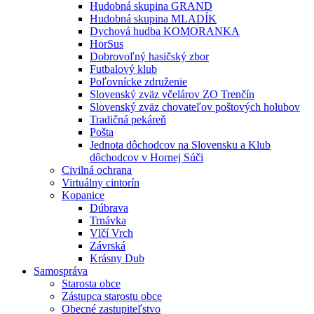
Hudobná skupina GRAND
Hudobná skupina MLADÍK
Dychová hudba KOMORANKA
HorSus
Dobrovoľný hasičský zbor
Futbalový klub
Poľovnícke združenie
Slovenský zväz včelárov ZO Trenčín
Slovenský zväz chovateľov poštových holubov
Tradičná pekáreň
Pošta
Jednota dôchodcov na Slovensku a Klub
dôchodcov v Hornej Súči
Civilná ochrana
Virtuálny cintorín
Kopanice
Dúbrava
Trnávka
Vlčí Vrch
Závrská
Krásny Dub
Samospráva
Starosta obce
Zástupca starostu obce
Obecné zastupiteľstvo