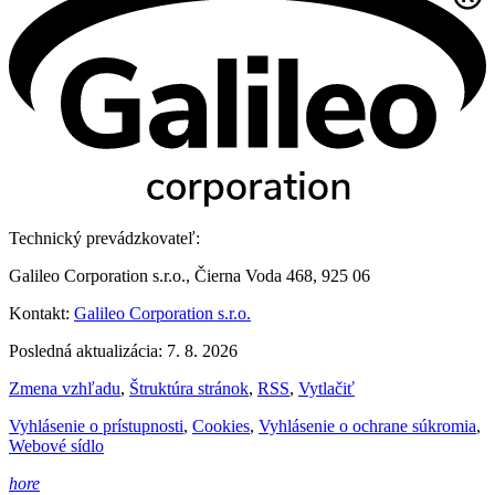
Technický prevádzkovateľ:
Galileo Corporation s.r.o., Čierna Voda 468, 925 06
Kontakt:
Galileo Corporation s.r.o.
Posledná aktualizácia: 7. 8. 2026
Zmena vzhľadu
,
Štruktúra stránok
,
RSS
,
Vytlačiť
Vyhlásenie o prístupnosti
,
Cookies
,
Vyhlásenie o ochrane súkromia
,
Webové sídlo
hore