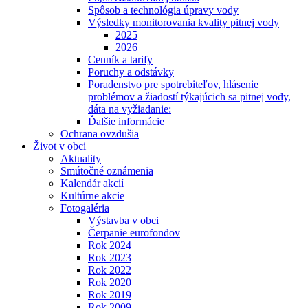
Spôsob a technológia úpravy vody
Výsledky monitorovania kvality pitnej vody
2025
2026
Cenník a tarify
Poruchy a odstávky
Poradenstvo pre spotrebiteľov, hlásenie
problémov a žiadostí týkajúcich sa pitnej vody,
dáta na vyžiadanie:
Ďalšie informácie
Ochrana ovzdušia
Život v obci
Aktuality
Smútočné oznámenia
Kalendár akcií
Kultúrne akcie
Fotogaléria
Výstavba v obci
Čerpanie eurofondov
Rok 2024
Rok 2023
Rok 2022
Rok 2020
Rok 2019
Rok 2009