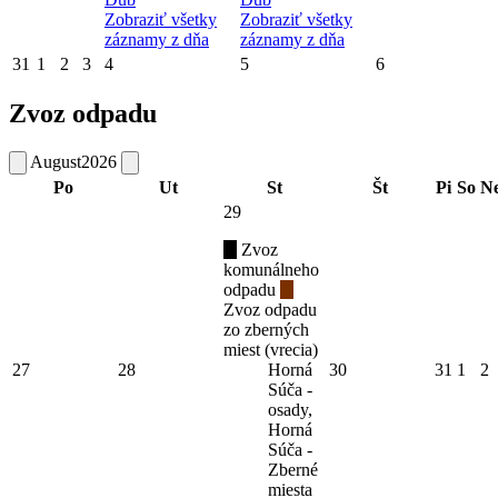
Zobraziť všetky
Zobraziť všetky
záznamy z dňa
záznamy z dňa
31
1
2
3
4
5
6
Zvoz odpadu
August
2026
Po
Ut
St
Št
Pi
So
N
29
Zvoz
komunálneho
odpadu
Zvoz odpadu
zo zberných
miest (vrecia)
27
28
Horná
30
31
1
2
Súča -
osady,
Horná
Súča -
Zberné
miesta