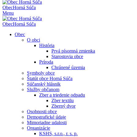
Obec
Horná Súča
Menu
Obec
Horná Súča
Obec
O obci
História
Prvá písomná zmienka
Starostovia obce
Príroda
Chránené územia
Symboly obce
Štatút obce Horná Súča
Súčanský hlásnik
Služby občanom
Zber a triedenie odpadu
Zber textilu
Zberný dvor
Osobnosti obce
Demografické údaje
Mimoriadne udalosti
Organizácie
KSHS, s.r.o., r. s. p.