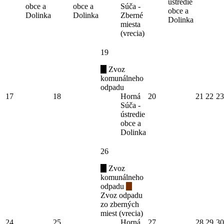
ústredie
obce a
obce a
Súča -
obce a
Dolinka
Dolinka
Zberné
Dolinka
miesta
(vrecia)
19
Zvoz
komunálneho
odpadu
17
18
Horná
20
21
22
23
Súča -
ústredie
obce a
Dolinka
26
Zvoz
komunálneho
odpadu
Zvoz odpadu
zo zberných
miest (vrecia)
24
25
Horná
27
28
29
30