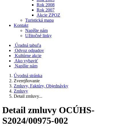
Rok 2008
Rok 2007
Akcie ZPOZ
Turistická mapa
Kontakt
Napíšte nám
Užitočné linky
Úradná tabuľa
Odvoz odpadov
Kultúrne akcie
Ako vybaviť
Napíšte nám
Úvodná stránka
Zverejňovanie
Zmluvy, Faktúry, Objednávky
Zmluvy
Detail zmluvy...
Detail zmluvy OCÚHS-
S2024/00975-002