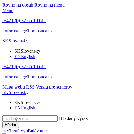
Rovno na obsah
Rovno na menu
Menu
+421 (0) 32 65 19 611
informacie@hornasuca.sk
SK
Slovensky
SK
Slovensky
EN
English
+421 (0) 32 65 19 611
informacie@hornasuca.sk
Mapa webu
RSS
Verzia pre seniorov
SK
Slovensky
SK
Slovensky
EN
English
Hľadaný výraz
Hľadať
rozšírené vyhľadávanie