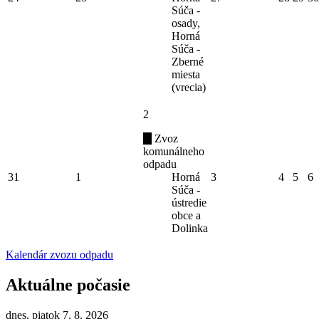
Súča -
osady,
Horná
Súča -
Zberné
miesta
(vrecia)
2
Zvoz
komunálneho
odpadu
31
1
Horná
3
4
5
6
Súča -
ústredie
obce a
Dolinka
Kalendár zvozu odpadu
Aktuálne počasie
dnes, piatok 7. 8. 2026