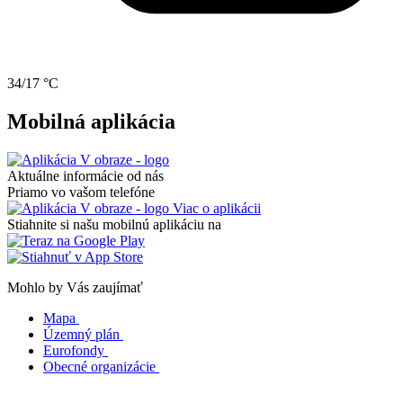
34/17 °C
Mobilná aplikácia
Aktuálne informácie od nás
Priamo vo vašom telefóne
Viac o aplikácii
Stiahnite si našu mobilnú aplikáciu na
Mohlo by Vás zaujímať
Mapa
Územný plán
Eurofondy
Obecné organizácie