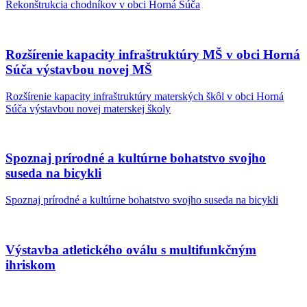
Rekonštrukcia chodníkov v obci Horná Súča
Rozšírenie kapacity infraštruktúry MŠ v obci Horná
Súča výstavbou novej MŠ
Rozšírenie kapacity infraštruktúry materských škôl v obci Horná
Súča výstavbou novej materskej školy
Spoznaj prírodné a kultúrne bohatstvo svojho
suseda na bicykli
Spoznaj prírodné a kultúrne bohatstvo svojho suseda na bicykli
Výstavba atletického oválu s multifunkčným
ihriskom