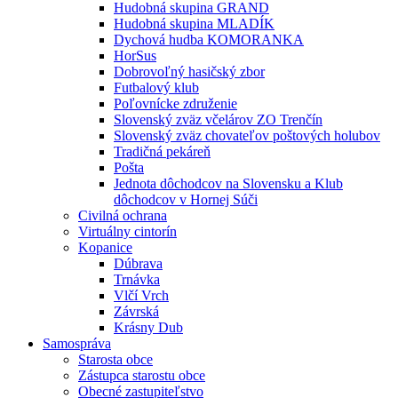
Hudobná skupina GRAND
Hudobná skupina MLADÍK
Dychová hudba KOMORANKA
HorSus
Dobrovoľný hasičský zbor
Futbalový klub
Poľovnícke združenie
Slovenský zväz včelárov ZO Trenčín
Slovenský zväz chovateľov poštových holubov
Tradičná pekáreň
Pošta
Jednota dôchodcov na Slovensku a Klub
dôchodcov v Hornej Súči
Civilná ochrana
Virtuálny cintorín
Kopanice
Dúbrava
Trnávka
Vlčí Vrch
Závrská
Krásny Dub
Samospráva
Starosta obce
Zástupca starostu obce
Obecné zastupiteľstvo