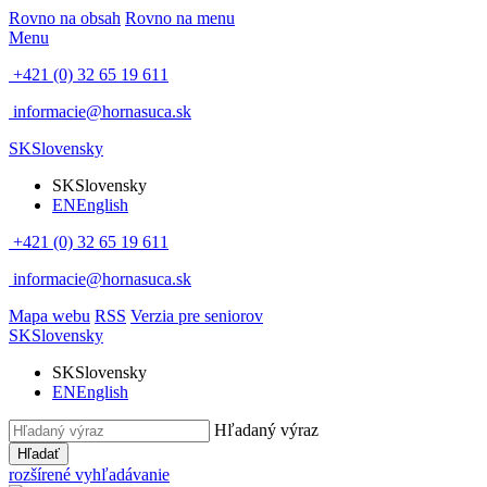
Rovno na obsah
Rovno na menu
Menu
+421 (0) 32 65 19 611
informacie@hornasuca.sk
SK
Slovensky
SK
Slovensky
EN
English
+421 (0) 32 65 19 611
informacie@hornasuca.sk
Mapa webu
RSS
Verzia pre seniorov
SK
Slovensky
SK
Slovensky
EN
English
Hľadaný výraz
Hľadať
rozšírené vyhľadávanie