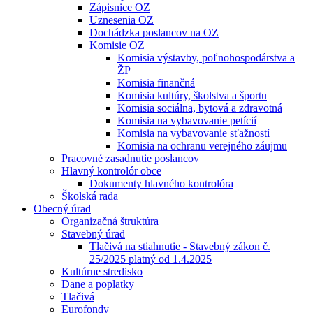
Zápisnice OZ
Uznesenia OZ
Dochádzka poslancov na OZ
Komisie OZ
Komisia výstavby, poľnohospodárstva a
ŽP
Komisia finančná
Komisia kultúry, školstva a športu
Komisia sociálna, bytová a zdravotná
Komisia na vybavovanie petícií
Komisia na vybavovanie sťažností
Komisia na ochranu verejného záujmu
Pracovné zasadnutie poslancov
Hlavný kontrolór obce
Dokumenty hlavného kontrolóra
Školská rada
Obecný úrad
Organizačná štruktúra
Stavebný úrad
Tlačivá na stiahnutie - Stavebný zákon č.
25/2025 platný od 1.4.2025
Kultúrne stredisko
Dane a poplatky
Tlačivá
Eurofondy