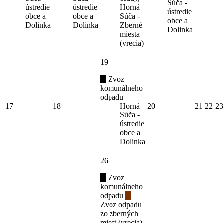
Súča -
ústredie
ústredie
Horná
ústredie
obce a
obce a
Súča -
obce a
Dolinka
Dolinka
Zberné
Dolinka
miesta
(vrecia)
19
Zvoz
komunálneho
odpadu
17
18
Horná
20
21
22
23
Súča -
ústredie
obce a
Dolinka
26
Zvoz
komunálneho
odpadu
Zvoz odpadu
zo zberných
miest (vrecia)