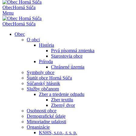
Obec
Horná Súča
Menu
Obec
Horná Súča
Obec
O obci
História
Prvá písomná zmienka
Starostovia obce
Príroda
Chránené územia
Symboly obce
Štatút obce Horná Súča
Súčanský hlásnik
Služby občanom
Zber a triedenie odpadu
Zber textilu
Zberný dvor
Osobnosti obce
Demografické údaje
Mimoriadne udalosti
Organizácie
KSHS, s.r.o., r. s. p.