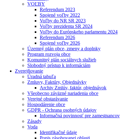
VOĽBY
Referendum 2023
Spojené voľby 2022
Voľby do NR SR 2023
Voľby prezidenta SR 2024
Voľby do Európskeho parlamentu 2024
Referendum 2026
Spojené voľby 2026
Územný plán obce, zmeny a doplnky
Program rozvoja obce
Komunitný plán sociálnych služieb
Slobodný prístup k informáciám
Zverejňovanie
Úradná tabuľa
Zmluvy, Faktúry, Objednávky
Archiv Zmlúv, faktúr, objednávok
Všeobecno záväzné nariadenia obce
Verejné obstarávanie
Hospodárenie obce
GDPR - Ochrana osobných údajov
Informačná povinnosť pre zamestnancov
Zásady
Voda
Identifikačné údaje
Popis zásobovanej oblasti