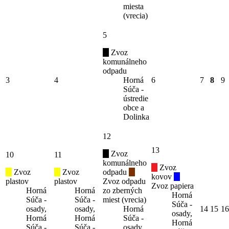
miesta
(vrecia)
5
Zvoz
komunálneho
odpadu
3
4
Horná
6
7
8
9
Súča -
ústredie
obce a
Dolinka
12
13
Zvoz
10
11
komunálneho
Zvoz
Zvoz
Zvoz
odpadu
kovov
plastov
plastov
Zvoz odpadu
Zvoz papiera
Horná
Horná
zo zberných
Horná
Súča -
Súča -
miest (vrecia)
Súča -
osady,
osady,
Horná
14
15
16
osady,
Horná
Horná
Súča -
Horná
Súča -
Súča -
osady,