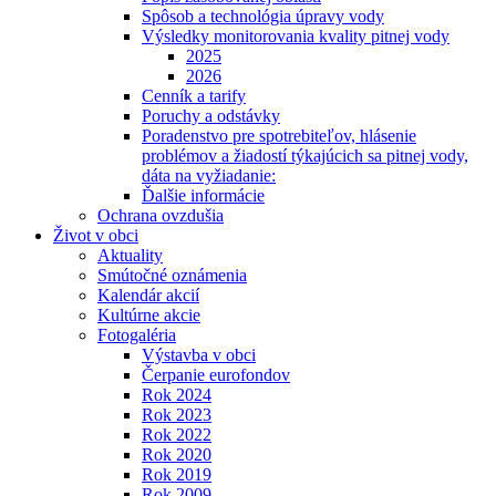
Spôsob a technológia úpravy vody
Výsledky monitorovania kvality pitnej vody
2025
2026
Cenník a tarify
Poruchy a odstávky
Poradenstvo pre spotrebiteľov, hlásenie
problémov a žiadostí týkajúcich sa pitnej vody,
dáta na vyžiadanie:
Ďalšie informácie
Ochrana ovzdušia
Život v obci
Aktuality
Smútočné oznámenia
Kalendár akcií
Kultúrne akcie
Fotogaléria
Výstavba v obci
Čerpanie eurofondov
Rok 2024
Rok 2023
Rok 2022
Rok 2020
Rok 2019
Rok 2009