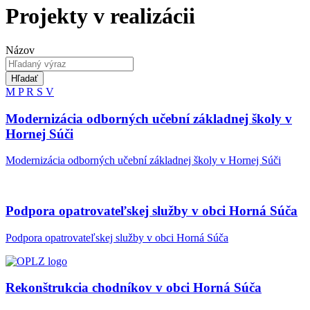
Projekty v realizácii
Názov
Hľadať
M
P
R
S
V
Modernizácia odborných učební základnej školy v
Hornej Súči
Modernizácia odborných učební základnej školy v Hornej Súči
Podpora opatrovateľskej služby v obci Horná Súča
Podpora opatrovateľskej služby v obci Horná Súča
Rekonštrukcia chodníkov v obci Horná Súča