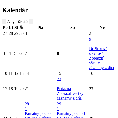
Kalendár
August
2026
Po
Ut
St
Št
Pia
So
Ne
27
28
29
30
31
1
2
9
1
Dožinková
3
4
5
6
7
8
slávnosť
Zobraziť
všetky
záznamy z dňa
10
11
12
13
14
15
16
22
1
17
18
19
20
21
Peňažná
23
Zobraziť všetky
záznamy z dňa
28
29
1
1
Pamätný pochod
Pamätný pochod