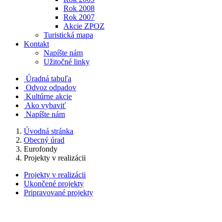
Rok 2008
Rok 2007
Akcie ZPOZ
Turistická mapa
Kontakt
Napíšte nám
Užitočné linky
Úradná tabuľa
Odvoz odpadov
Kultúrne akcie
Ako vybaviť
Napíšte nám
Úvodná stránka
Obecný úrad
Eurofondy
Projekty v realizácii
Projekty v realizácii
Ukončené projekty
Pripravované projekty