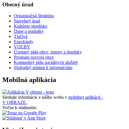
Obecný úrad
Organizačná štruktúra
Stavebný úrad
Kultúrne stredisko
Dane a poplatky
Tlačivá
Eurofondy
VOĽBY
Územný plán obce, zmeny a doplnky
Program rozvoja obce
Komunitný plán sociálnych služieb
Slobodný prístup k informáciám
Mobilná aplikácia
Sledujte informácie z nášho webu v
mobilnej aplikácii -
V OBRAZE.
Voľne k stiahnutiu: