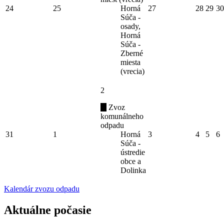
24
25
Horná
27
28
29
30
Súča -
osady,
Horná
Súča -
Zberné
miesta
(vrecia)
2
Zvoz
komunálneho
odpadu
31
1
Horná
3
4
5
6
Súča -
ústredie
obce a
Dolinka
Kalendár zvozu odpadu
Aktuálne počasie