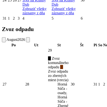
24
25
26
27
SNP na Krásny
SNP na Krásny
30
Dub
Dub
Zobraziť všetky
Zobraziť všetky
záznamy z dňa
záznamy z dňa
31
1
2
3
4
5
6
Zvoz odpadu
August
2026
Po
Ut
St
Št
Pi
So
N
29
Zvoz
komunálneho
odpadu
Zvoz odpadu
zo zberných
miest (vrecia)
27
28
Horná
30
31
1
2
Súča -
osady,
Horná
Súča -
Zberné