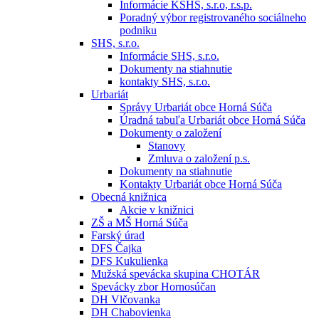
Informácie KSHS, s.r.o, r.s.p.
Poradný výbor registrovaného sociálneho
podniku
SHS, s.r.o.
Informácie SHS, s.r.o.
Dokumenty na stiahnutie
kontakty SHS, s.r.o.
Urbariát
Správy Urbariát obce Horná Súča
Úradná tabuľa Urbariát obce Horná Súča
Dokumenty o založení
Stanovy
Zmluva o založení p.s.
Dokumenty na stiahnutie
Kontakty Urbariát obce Horná Súča
Obecná knižnica
Akcie v knižnici
ZŠ a MŠ Horná Súča
Farský úrad
DFS Čajka
DFS Kukulienka
Mužská spevácka skupina CHOTÁR
Spevácky zbor Hornosúčan
DH Vlčovanka
DH Chabovienka