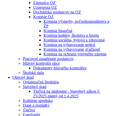
Zápisnice OZ
Uznesenia OZ
Dochádzka poslancov na OZ
Komisie OZ
Komisia výstavby, poľnohospodárstva a
ŽP
Komisia finančná
Komisia kultúry, školstva a športu
Komisia sociálna, bytová a zdravotná
Komisia na vybavovanie petícií
Komisia na vybavovanie sťažností
Komisia na ochranu verejného záujmu
Pracovné zasadnutie poslancov
Hlavný kontrolór obce
Dokumenty hlavného kontrolóra
Školská rada
Obecný úrad
Organizačná štruktúra
Stavebný úrad
Tlačivá na stiahnutie - Stavebný zákon č.
25/2025 platný od 1.4.2025
Kultúrne stredisko
Dane a poplatky
Tlačivá
Eurofondy