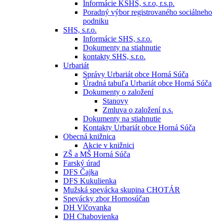
Informácie KSHS, s.r.o, r.s.p.
Poradný výbor registrovaného sociálneho
podniku
SHS, s.r.o.
Informácie SHS, s.r.o.
Dokumenty na stiahnutie
kontakty SHS, s.r.o.
Urbariát
Správy Urbariát obce Horná Súča
Úradná tabuľa Urbariát obce Horná Súča
Dokumenty o založení
Stanovy
Zmluva o založení p.s.
Dokumenty na stiahnutie
Kontakty Urbariát obce Horná Súča
Obecná knižnica
Akcie v knižnici
ZŠ a MŠ Horná Súča
Farský úrad
DFS Čajka
DFS Kukulienka
Mužská spevácka skupina CHOTÁR
Spevácky zbor Hornosúčan
DH Vlčovanka
DH Chabovienka