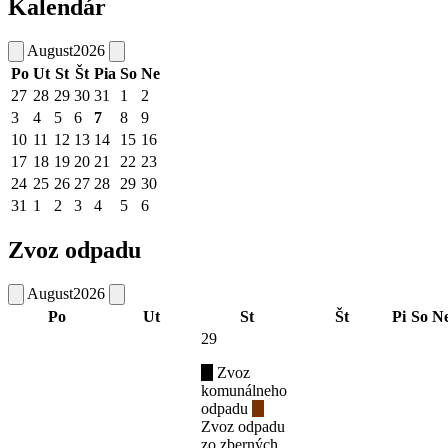
Kalendár
August
2026
Po
Ut
St
Št
Pia
So
Ne
27
28
29
30
31
1
2
3
4
5
6
7
8
9
10
11
12
13
14
15
16
17
18
19
20
21
22
23
24
25
26
27
28
29
30
31
1
2
3
4
5
6
Zvoz odpadu
August
2026
Po
Ut
St
Št
Pi
So
N
29
Zvoz
komunálneho
odpadu
Zvoz odpadu
zo zberných