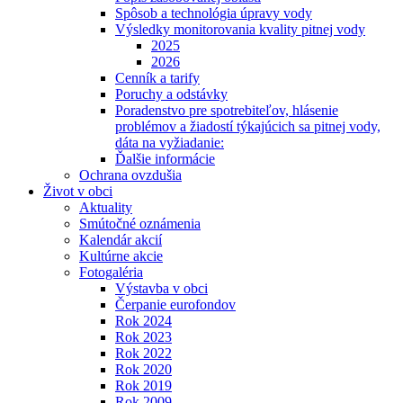
Spôsob a technológia úpravy vody
Výsledky monitorovania kvality pitnej vody
2025
2026
Cenník a tarify
Poruchy a odstávky
Poradenstvo pre spotrebiteľov, hlásenie
problémov a žiadostí týkajúcich sa pitnej vody,
dáta na vyžiadanie:
Ďalšie informácie
Ochrana ovzdušia
Život v obci
Aktuality
Smútočné oznámenia
Kalendár akcií
Kultúrne akcie
Fotogaléria
Výstavba v obci
Čerpanie eurofondov
Rok 2024
Rok 2023
Rok 2022
Rok 2020
Rok 2019
Rok 2009