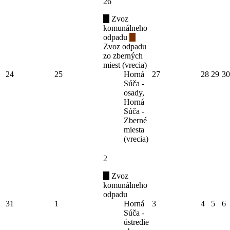
26
Zvoz
komunálneho
odpadu
Zvoz odpadu
zo zberných
miest (vrecia)
24
25
Horná
27
28
29
30
Súča -
osady,
Horná
Súča -
Zberné
miesta
(vrecia)
2
Zvoz
komunálneho
odpadu
31
1
Horná
3
4
5
6
Súča -
ústredie