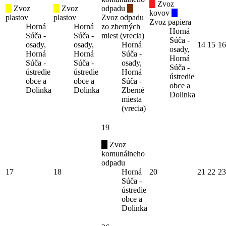
Zvoz
Zvoz
Zvoz
odpadu
kovov
plastov
plastov
Zvoz odpadu
Zvoz papiera
Horná
Horná
zo zberných
Horná
Súča -
Súča -
miest (vrecia)
Súča -
osady,
osady,
Horná
14
15
16
osady,
Horná
Horná
Súča -
Horná
Súča -
Súča -
osady,
Súča -
ústredie
ústredie
Horná
ústredie
obce a
obce a
Súča -
obce a
Dolinka
Dolinka
Zberné
Dolinka
miesta
(vrecia)
19
Zvoz
komunálneho
odpadu
17
18
Horná
20
21
22
23
Súča -
ústredie
obce a
Dolinka