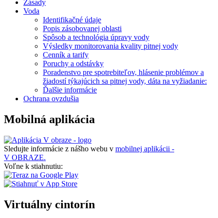
Zásady
Voda
Identifikačné údaje
Popis zásobovanej oblasti
Spôsob a technológia úpravy vody
Výsledky monitorovania kvality pitnej vody
Cenník a tarify
Poruchy a odstávky
Poradenstvo pre spotrebiteľov, hlásenie problémov a
žiadostí týkajúcich sa pitnej vody, dáta na vyžiadanie:
Ďalšie informácie
Ochrana ovzdušia
Mobilná aplikácia
Sledujte informácie z nášho webu v
mobilnej aplikácii -
V OBRAZE.
Voľne k stiahnutiu:
Virtuálny cintorín