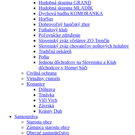
Hudobná skupina GRAND
Hudobná skupina MLADÍK
Dychová hudba KOMORANKA
HorSus
Dobrovoľný hasičský zbor
Futbalový klub
Poľovnícke združenie
Slovenský zväz včelárov ZO Trenčín
Slovenský zväz chovateľov poštových holubov
Tradičná pekáreň
Pošta
Jednota dôchodcov na Slovensku a Klub
dôchodcov v Hornej Súči
Civilná ochrana
Virtuálny cintorín
Kopanice
Dúbrava
Trnávka
Vlčí Vrch
Závrská
Krásny Dub
Samospráva
Starosta obce
Zástupca starostu obce
Obecné zastupiteľstvo