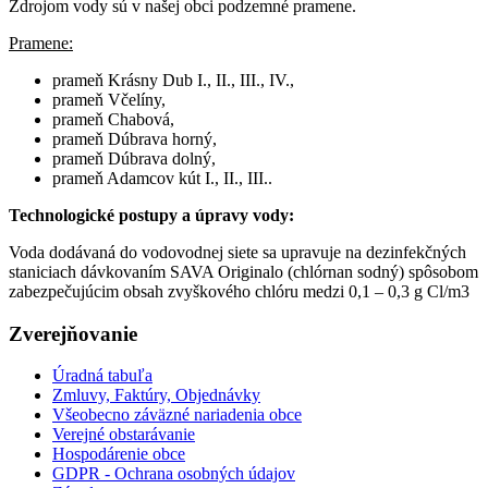
Zdrojom vody sú v našej obci podzemné pramene.
Pramene:
prameň Krásny Dub I., II., III., IV.,
prameň Včelíny,
prameň Chabová,
prameň Dúbrava horný,
prameň Dúbrava dolný,
prameň Adamcov kút I., II., III..
Technologické postupy a úpravy vody:
Voda dodávaná do vodovodnej siete sa upravuje na dezinfekčných
staniciach dávkovaním SAVA Originalo (chlórnan sodný) spôsobom
zabezpečujúcim obsah zvyškového chlóru medzi 0,1 – 0,3 g Cl/m3
Zverejňovanie
Úradná tabuľa
Zmluvy, Faktúry, Objednávky
Všeobecno záväzné nariadenia obce
Verejné obstarávanie
Hospodárenie obce
GDPR - Ochrana osobných údajov