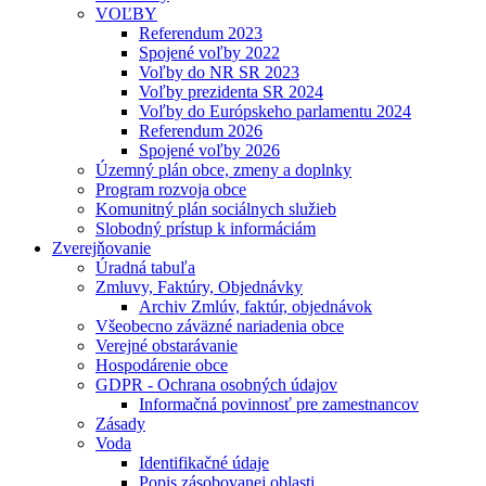
VOĽBY
Referendum 2023
Spojené voľby 2022
Voľby do NR SR 2023
Voľby prezidenta SR 2024
Voľby do Európskeho parlamentu 2024
Referendum 2026
Spojené voľby 2026
Územný plán obce, zmeny a doplnky
Program rozvoja obce
Komunitný plán sociálnych služieb
Slobodný prístup k informáciám
Zverejňovanie
Úradná tabuľa
Zmluvy, Faktúry, Objednávky
Archiv Zmlúv, faktúr, objednávok
Všeobecno záväzné nariadenia obce
Verejné obstarávanie
Hospodárenie obce
GDPR - Ochrana osobných údajov
Informačná povinnosť pre zamestnancov
Zásady
Voda
Identifikačné údaje
Popis zásobovanej oblasti