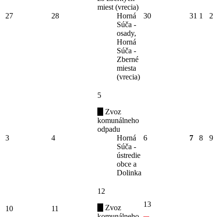
miest (vrecia)
27
28
Horná
30
31
1
2
Súča -
osady,
Horná
Súča -
Zberné
miesta
(vrecia)
5
Zvoz
komunálneho
odpadu
3
4
Horná
6
7
8
9
Súča -
ústredie
obce a
Dolinka
12
13
Zvoz
10
11
komunálneho