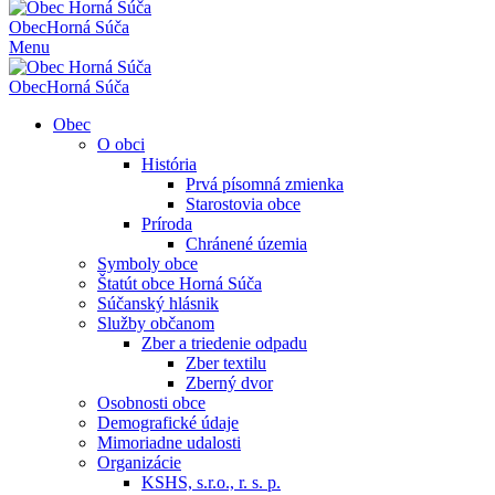
Obec
Horná Súča
Menu
Obec
Horná Súča
Obec
O obci
História
Prvá písomná zmienka
Starostovia obce
Príroda
Chránené územia
Symboly obce
Štatút obce Horná Súča
Súčanský hlásnik
Služby občanom
Zber a triedenie odpadu
Zber textilu
Zberný dvor
Osobnosti obce
Demografické údaje
Mimoriadne udalosti
Organizácie
KSHS, s.r.o., r. s. p.