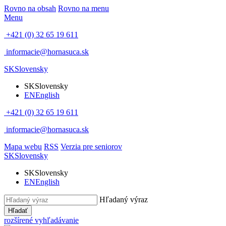
Rovno na obsah
Rovno na menu
Menu
+421 (0) 32 65 19 611
informacie@hornasuca.sk
SK
Slovensky
SK
Slovensky
EN
English
+421 (0) 32 65 19 611
informacie@hornasuca.sk
Mapa webu
RSS
Verzia pre seniorov
SK
Slovensky
SK
Slovensky
EN
English
Hľadaný výraz
Hľadať
rozšírené vyhľadávanie