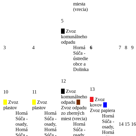
miesta
(vrecia)
5
Zvoz
komunálneho
odpadu
3
4
Horná
6
7
8
9
Súča -
ústredie
obce a
Dolinka
12
13
Zvoz
10
11
komunálneho
Zvoz
Zvoz
Zvoz
odpadu
kovov
plastov
plastov
Zvoz odpadu
Zvoz papiera
Horná
Horná
zo zberných
Horná
Súča -
Súča -
miest (vrecia)
Súča -
osady,
osady,
Horná
14
15
16
osady,
Horná
Horná
Súča -
Horná
Súča -
Súča -
osady,