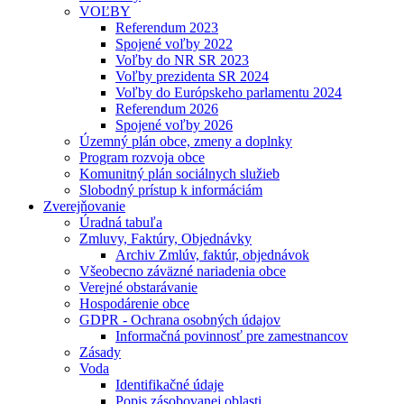
VOĽBY
Referendum 2023
Spojené voľby 2022
Voľby do NR SR 2023
Voľby prezidenta SR 2024
Voľby do Európskeho parlamentu 2024
Referendum 2026
Spojené voľby 2026
Územný plán obce, zmeny a doplnky
Program rozvoja obce
Komunitný plán sociálnych služieb
Slobodný prístup k informáciám
Zverejňovanie
Úradná tabuľa
Zmluvy, Faktúry, Objednávky
Archiv Zmlúv, faktúr, objednávok
Všeobecno záväzné nariadenia obce
Verejné obstarávanie
Hospodárenie obce
GDPR - Ochrana osobných údajov
Informačná povinnosť pre zamestnancov
Zásady
Voda
Identifikačné údaje
Popis zásobovanej oblasti