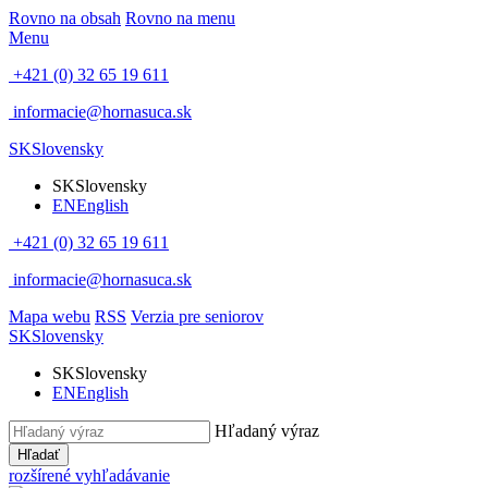
Rovno na obsah
Rovno na menu
Menu
+421 (0) 32 65 19 611
informacie@hornasuca.sk
SK
Slovensky
SK
Slovensky
EN
English
+421 (0) 32 65 19 611
informacie@hornasuca.sk
Mapa webu
RSS
Verzia pre seniorov
SK
Slovensky
SK
Slovensky
EN
English
Hľadaný výraz
Hľadať
rozšírené vyhľadávanie