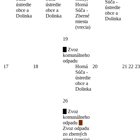
Súča -
ústredie
ústredie
Horná
ústredie
obce a
obce a
Súča -
obce a
Dolinka
Dolinka
Zberné
Dolinka
miesta
(vrecia)
19
Zvoz
komunálneho
odpadu
17
18
Horná
20
21
22
23
Súča -
ústredie
obce a
Dolinka
26
Zvoz
komunálneho
odpadu
Zvoz odpadu
zo zberných
miest (vrecia)