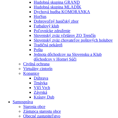
Hudobná skupina GRAND
Hudobná skupina MLADÍK
Dychová hudba KOMORANKA
HorSus
Dobrovoľný hasičský zbor
Futbalový klub
Poľovnícke združenie
Slovenský zväz včelárov ZO Trenčín
Slovenský zväz chovateľov poštových holubov
Tradičná pekáreň
Pošta
Jednota dôchodcov na Slovensku a Klub
dôchodcov v Hornej Súči
Civilná ochrana
Virtuálny cintorín
Kopanice
Dúbrava
Trnávka
Vlčí Vrch
Závrská
Krásny Dub
Samospráva
Starosta obce
Zástupca starostu obce
Obecné zastupiteľstvo