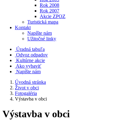
Rok 2008
Rok 2007
Akcie ZPOZ
Turistická mapa
Kontakt
Napíšte nám
Užitočné linky
Úradná tabuľa
Odvoz odpadov
Kultúrne akcie
Ako vybaviť
Napíšte nám
Úvodná stránka
Život v obci
Fotogaléria
Výstavba v obci
Výstavba v obci