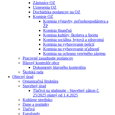
Zápisnice OZ
Uznesenia OZ
Dochádzka poslancov na OZ
Komisie OZ
Komisia výstavby, poľnohospodárstva a
ŽP
Komisia finančná
Komisia kultúry, školstva a športu
Komisia sociálna, bytová a zdravotná
Komisia na vybavovanie petícií
Komisia na vybavovanie sťažností
Komisia na ochranu verejného záujmu
Pracovné zasadnutie poslancov
Hlavný kontrolór obce
Dokumenty hlavného kontrolóra
Školská rada
Obecný úrad
Organizačná štruktúra
Stavebný úrad
Tlačivá na stiahnutie - Stavebný zákon č.
25/2025 platný od 1.4.2025
Kultúrne stredisko
Dane a poplatky
Tlačivá
Eurofondy