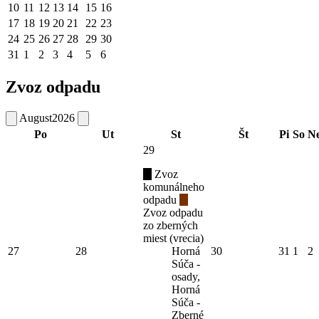
10
11
12
13
14
15
16
17
18
19
20
21
22
23
24
25
26
27
28
29
30
31
1
2
3
4
5
6
Zvoz odpadu
August
2026
Po
Ut
St
Št
Pi
So
N
29
Zvoz
komunálneho
odpadu
Zvoz odpadu
zo zberných
miest (vrecia)
27
28
Horná
30
31
1
2
Súča -
osady,
Horná
Súča -
Zberné