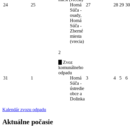
24
25
Horná
27
28
29
30
Súča -
osady,
Horná
Súča -
Zberné
miesta
(vrecia)
2
Zvoz
komunálneho
odpadu
31
1
Horná
3
4
5
6
Súča -
ústredie
obce a
Dolinka
Kalendár zvozu odpadu
Aktuálne počasie