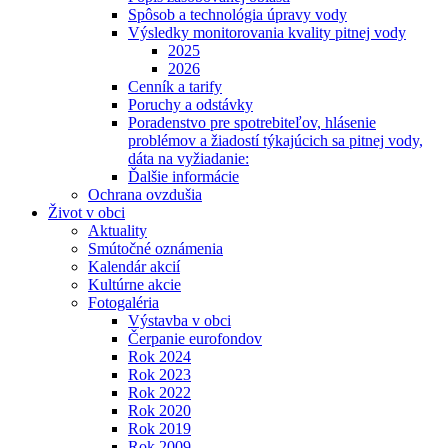
Spôsob a technológia úpravy vody
Výsledky monitorovania kvality pitnej vody
2025
2026
Cenník a tarify
Poruchy a odstávky
Poradenstvo pre spotrebiteľov, hlásenie
problémov a žiadostí týkajúcich sa pitnej vody,
dáta na vyžiadanie:
Ďalšie informácie
Ochrana ovzdušia
Život v obci
Aktuality
Smútočné oznámenia
Kalendár akcií
Kultúrne akcie
Fotogaléria
Výstavba v obci
Čerpanie eurofondov
Rok 2024
Rok 2023
Rok 2022
Rok 2020
Rok 2019
Rok 2009