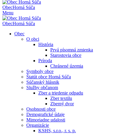
Obec
Horná Súča
Menu
Obec
Horná Súča
Obec
O obci
História
Prvá písomná zmienka
Starostovia obce
Príroda
Chránené územia
Symboly obce
Štatút obce Horná Súča
Súčanský hlásnik
Služby občanom
Zber a triedenie odpadu
Zber textilu
Zberný dvor
Osobnosti obce
Demografické údaje
Mimoriadne udalosti
Organizácie
KSHS, s.r.o., r. s. p.