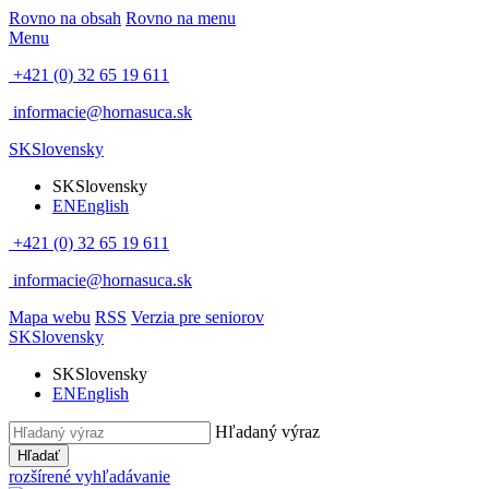
Rovno na obsah
Rovno na menu
Menu
+421 (0) 32 65 19 611
informacie@hornasuca.sk
SK
Slovensky
SK
Slovensky
EN
English
+421 (0) 32 65 19 611
informacie@hornasuca.sk
Mapa webu
RSS
Verzia pre seniorov
SK
Slovensky
SK
Slovensky
EN
English
Hľadaný výraz
Hľadať
rozšírené vyhľadávanie