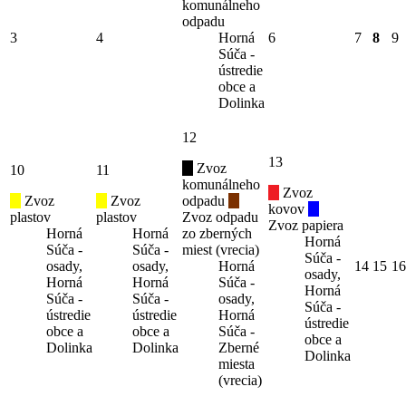
komunálneho
odpadu
3
4
Horná
6
7
8
9
Súča -
ústredie
obce a
Dolinka
12
13
Zvoz
10
11
komunálneho
Zvoz
Zvoz
Zvoz
odpadu
kovov
plastov
plastov
Zvoz odpadu
Zvoz papiera
Horná
Horná
zo zberných
Horná
Súča -
Súča -
miest (vrecia)
Súča -
osady,
osady,
Horná
14
15
16
osady,
Horná
Horná
Súča -
Horná
Súča -
Súča -
osady,
Súča -
ústredie
ústredie
Horná
ústredie
obce a
obce a
Súča -
obce a
Dolinka
Dolinka
Zberné
Dolinka
miesta
(vrecia)