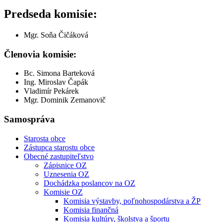
Predseda komisie:
Mgr. Soňa Čičáková
Členovia komisie:
Bc. Simona Barteková
Ing. Miroslav Čapák
Vladimír Pekárek
Mgr. Dominik Zemanovič
Samospráva
Starosta obce
Zástupca starostu obce
Obecné zastupiteľstvo
Zápisnice OZ
Uznesenia OZ
Dochádzka poslancov na OZ
Komisie OZ
Komisia výstavby, poľnohospodárstva a ŽP
Komisia finančná
Komisia kultúry, školstva a športu