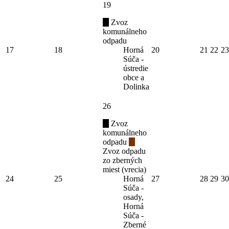
19
Zvoz
komunálneho
odpadu
17
18
Horná
20
21
22
23
Súča -
ústredie
obce a
Dolinka
26
Zvoz
komunálneho
odpadu
Zvoz odpadu
zo zberných
miest (vrecia)
24
25
Horná
27
28
29
30
Súča -
osady,
Horná
Súča -
Zberné