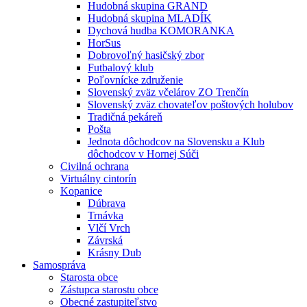
Hudobná skupina GRAND
Hudobná skupina MLADÍK
Dychová hudba KOMORANKA
HorSus
Dobrovoľný hasičský zbor
Futbalový klub
Poľovnícke združenie
Slovenský zväz včelárov ZO Trenčín
Slovenský zväz chovateľov poštových holubov
Tradičná pekáreň
Pošta
Jednota dôchodcov na Slovensku a Klub
dôchodcov v Hornej Súči
Civilná ochrana
Virtuálny cintorín
Kopanice
Dúbrava
Trnávka
Vlčí Vrch
Závrská
Krásny Dub
Samospráva
Starosta obce
Zástupca starostu obce
Obecné zastupiteľstvo