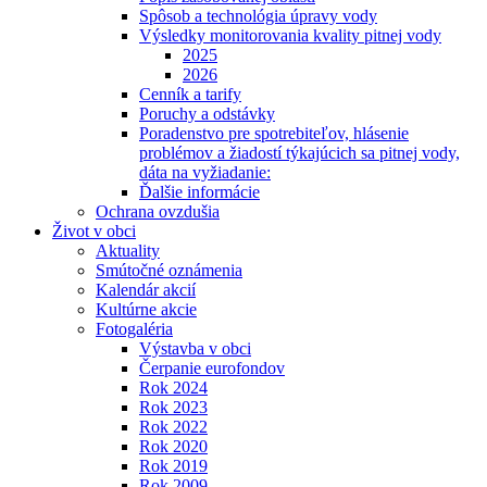
Spôsob a technológia úpravy vody
Výsledky monitorovania kvality pitnej vody
2025
2026
Cenník a tarify
Poruchy a odstávky
Poradenstvo pre spotrebiteľov, hlásenie
problémov a žiadostí týkajúcich sa pitnej vody,
dáta na vyžiadanie:
Ďalšie informácie
Ochrana ovzdušia
Život v obci
Aktuality
Smútočné oznámenia
Kalendár akcií
Kultúrne akcie
Fotogaléria
Výstavba v obci
Čerpanie eurofondov
Rok 2024
Rok 2023
Rok 2022
Rok 2020
Rok 2019
Rok 2009