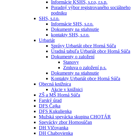
Informácie KSHS, s.r.o, r.s.p.
Poradný výbor registrovaného sociálneho
podniku
SHS, s.r.o.
Informácie SHS, s.r.o.
Dokumenty na stiahnutie
kontakty SHS, s.r.o.
Urbariát
Správy Urbariát obce Horná Súča
Úradná tabuľa Urbariát obce Horná Súča
Dokumenty o založení
Stanovy
Zmluva o založení p.s.
Dokumenty na stiahnutie
Kontakty Urbariát obce Horná Súča
Obecná knižnica
Akcie v knižnici
ZŠ a MŠ Horná Súča
Farský úrad
DFS Čajka
DFS Kukulienka
Mužská spevácka skupina CHOTÁR
Spevácky zbor Hornosúčan
DH Vlčovanka
DH Chabovienka