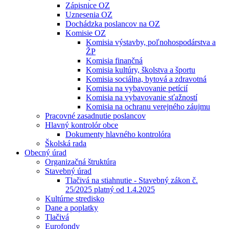
Zápisnice OZ
Uznesenia OZ
Dochádzka poslancov na OZ
Komisie OZ
Komisia výstavby, poľnohospodárstva a
ŽP
Komisia finančná
Komisia kultúry, školstva a športu
Komisia sociálna, bytová a zdravotná
Komisia na vybavovanie petícií
Komisia na vybavovanie sťažností
Komisia na ochranu verejného záujmu
Pracovné zasadnutie poslancov
Hlavný kontrolór obce
Dokumenty hlavného kontrolóra
Školská rada
Obecný úrad
Organizačná štruktúra
Stavebný úrad
Tlačivá na stiahnutie - Stavebný zákon č.
25/2025 platný od 1.4.2025
Kultúrne stredisko
Dane a poplatky
Tlačivá
Eurofondy