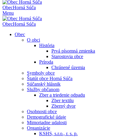
Obec
Horná Súča
Menu
Obec
Horná Súča
Obec
O obci
História
Prvá písomná zmienka
Starostovia obce
Príroda
Chránené územia
Symboly obce
Štatút obce Horná Súča
Súčanský hlásnik
Služby občanom
Zber a triedenie odpadu
Zber textilu
Zberný dvor
Osobnosti obce
Demografické údaje
Mimoriadne udalosti
Organizácie
KSHS, s.r.o., r. s. p.