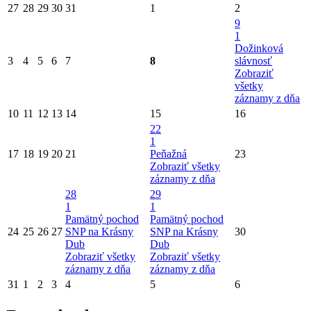
27
28
29
30
31
1
2
9
1
Dožinková
3
4
5
6
7
8
slávnosť
Zobraziť
všetky
záznamy z dňa
10
11
12
13
14
15
16
22
1
17
18
19
20
21
Peňažná
23
Zobraziť všetky
záznamy z dňa
28
29
1
1
Pamätný pochod
Pamätný pochod
24
25
26
27
SNP na Krásny
SNP na Krásny
30
Dub
Dub
Zobraziť všetky
Zobraziť všetky
záznamy z dňa
záznamy z dňa
31
1
2
3
4
5
6