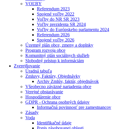
VOĽBY
Referendum 2023
Spojené voľby 2022
Voľby do NR SR 2023
Voľby prezidenta SR 2024
Voľby do Európskeho parlamentu 2024
Referendum 2026
Spojené voľby 2026
Územný plán obce, zmeny a doplnky
Program rozvoja obce
Komunitný plán sociálnych služieb
Slobodný prístup k informáciám
Zverejňovanie
Úradná tabuľa
Zmluvy, Faktúry, Objednávky
Archiv Zmlúv, faktúr, objednávok
Všeobecno záväzné nariadenia obce
Verejné obstarávanie
Hospodárenie obce
GDPR - Ochrana osobných údajov
Informačná povinnosť pre zamestnancov
Zásady
Voda
Identifikačné údaje
Popis zásobovanej oblasti