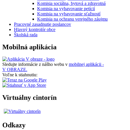
Komisia sociálna, bytová a zdravotná
Komisia na vybavovanie petícií
Komisia na vybavovanie sťažností
Komisia na ochranu verejného záujmu
Pracovné zasadnutie poslancov
Hlavný kontrolór obce
Školská rada
Mobilná aplikácia
Sledujte informácie z nášho webu v
mobilnej aplikácii -
V OBRAZE.
Voľne k stiahnutiu:
Virtuálny cintorín
Odkazy