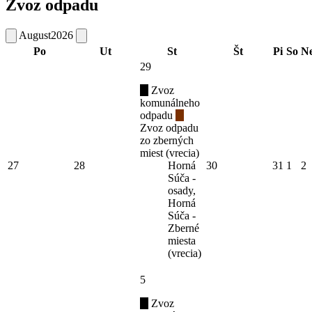
Zvoz odpadu
August
2026
Po
Ut
St
Št
Pi
So
N
29
Zvoz
komunálneho
odpadu
Zvoz odpadu
zo zberných
miest (vrecia)
27
28
Horná
30
31
1
2
Súča -
osady,
Horná
Súča -
Zberné
miesta
(vrecia)
5
Zvoz