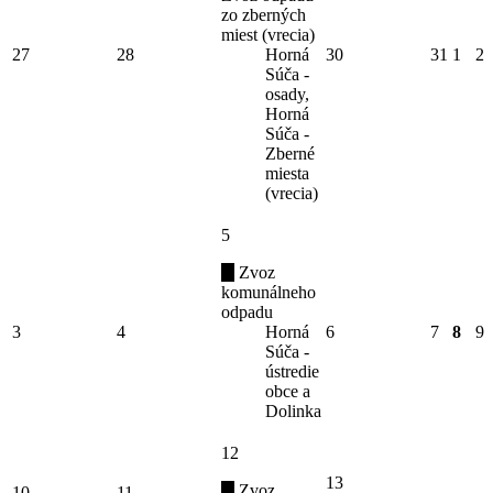
zo zberných
miest (vrecia)
27
28
Horná
30
31
1
2
Súča -
osady,
Horná
Súča -
Zberné
miesta
(vrecia)
5
Zvoz
komunálneho
odpadu
3
4
Horná
6
7
8
9
Súča -
ústredie
obce a
Dolinka
12
13
Zvoz
10
11