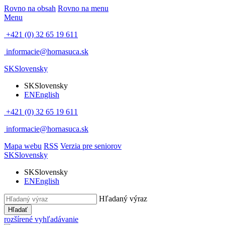
Rovno na obsah
Rovno na menu
Menu
+421 (0) 32 65 19 611
informacie@hornasuca.sk
SK
Slovensky
SK
Slovensky
EN
English
+421 (0) 32 65 19 611
informacie@hornasuca.sk
Mapa webu
RSS
Verzia pre seniorov
SK
Slovensky
SK
Slovensky
EN
English
Hľadaný výraz
Hľadať
rozšírené vyhľadávanie