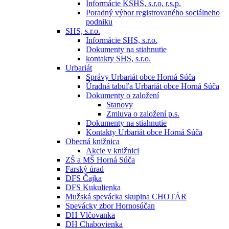
Informácie KSHS, s.r.o, r.s.p.
Poradný výbor registrovaného sociálneho
podniku
SHS, s.r.o.
Informácie SHS, s.r.o.
Dokumenty na stiahnutie
kontakty SHS, s.r.o.
Urbariát
Správy Urbariát obce Horná Súča
Úradná tabuľa Urbariát obce Horná Súča
Dokumenty o založení
Stanovy
Zmluva o založení p.s.
Dokumenty na stiahnutie
Kontakty Urbariát obce Horná Súča
Obecná knižnica
Akcie v knižnici
ZŠ a MŠ Horná Súča
Farský úrad
DFS Čajka
DFS Kukulienka
Mužská spevácka skupina CHOTÁR
Spevácky zbor Hornosúčan
DH Vlčovanka
DH Chabovienka