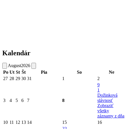
Kalendár
August
2026
Po
Ut
St
Št
Pia
So
Ne
27
28
29
30
31
1
2
9
1
Dožinková
3
4
5
6
7
8
slávnosť
Zobraziť
všetky
záznamy z dňa
10
11
12
13
14
15
16
22