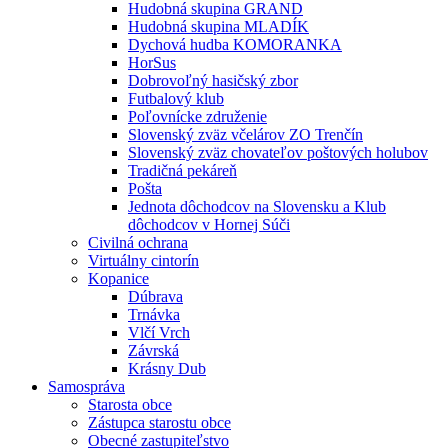
Hudobná skupina GRAND
Hudobná skupina MLADÍK
Dychová hudba KOMORANKA
HorSus
Dobrovoľný hasičský zbor
Futbalový klub
Poľovnícke združenie
Slovenský zväz včelárov ZO Trenčín
Slovenský zväz chovateľov poštových holubov
Tradičná pekáreň
Pošta
Jednota dôchodcov na Slovensku a Klub
dôchodcov v Hornej Súči
Civilná ochrana
Virtuálny cintorín
Kopanice
Dúbrava
Trnávka
Vlčí Vrch
Závrská
Krásny Dub
Samospráva
Starosta obce
Zástupca starostu obce
Obecné zastupiteľstvo