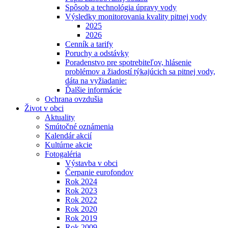
Spôsob a technológia úpravy vody
Výsledky monitorovania kvality pitnej vody
2025
2026
Cenník a tarify
Poruchy a odstávky
Poradenstvo pre spotrebiteľov, hlásenie
problémov a žiadostí týkajúcich sa pitnej vody,
dáta na vyžiadanie:
Ďalšie informácie
Ochrana ovzdušia
Život v obci
Aktuality
Smútočné oznámenia
Kalendár akcií
Kultúrne akcie
Fotogaléria
Výstavba v obci
Čerpanie eurofondov
Rok 2024
Rok 2023
Rok 2022
Rok 2020
Rok 2019
Rok 2009