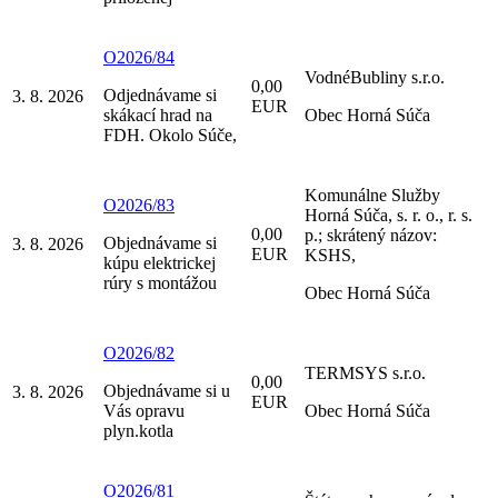
O2026/84
VodnéBubliny s.r.o.
0,00
Odjednávame si
3. 8. 2026
EUR
skákací hrad na
Obec Horná Súča
FDH. Okolo Súče,
Komunálne Služby
O2026/83
Horná Súča, s. r. o., r. s.
0,00
p.; skrátený názov:
Objednávame si
3. 8. 2026
EUR
KSHS,
kúpu elektrickej
rúry s montážou
Obec Horná Súča
O2026/82
TERMSYS s.r.o.
0,00
Objednávame si u
3. 8. 2026
EUR
Vás opravu
Obec Horná Súča
plyn.kotla
O2026/81