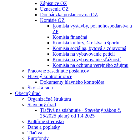
Zápisnice OZ
Uznesenia OZ
Dochádzka poslancov na OZ
Komisie OZ
Komisia výstavby, poľnohospodárstva a
ŽP
Komisia finančná
Komisia kultúry, školstva a športu
Komisia sociálna, bytová a zdravotná
Komisia na vybavovanie petícií
Komisia na vybavovanie sťažností
Komisia na ochranu verejného záujmu
Pracovné zasadnutie poslancov
Hlavný kontrolór obce
Dokumenty hlavného kontrolóra
Školská rada
Obecný úrad
Organizačná štruktúra
Stavebný úrad
Tlačivá na stiahnutie - Stavebný zákon č.
25/2025 platný od 1.4.2025
Kultúrne stredisko
Dane a poplatky
Tlačivá
Eurofondy