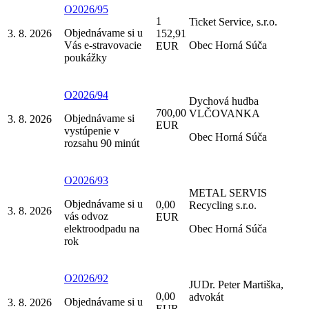
O2026/95
1
Ticket Service, s.r.o.
Objednávame si u
3. 8. 2026
152,91
Vás e-stravovacie
Obec Horná Súča
EUR
poukážky
O2026/94
Dychová hudba
700,00
VLČOVANKA
Objednávame si
3. 8. 2026
EUR
vystúpenie v
Obec Horná Súča
rozsahu 90 minút
O2026/93
METAL SERVIS
Objednávame si u
0,00
Recycling s.r.o.
3. 8. 2026
vás odvoz
EUR
elektroodpadu na
Obec Horná Súča
rok
O2026/92
JUDr. Peter Martiška,
0,00
advokát
Objednávame si u
3. 8. 2026
EUR