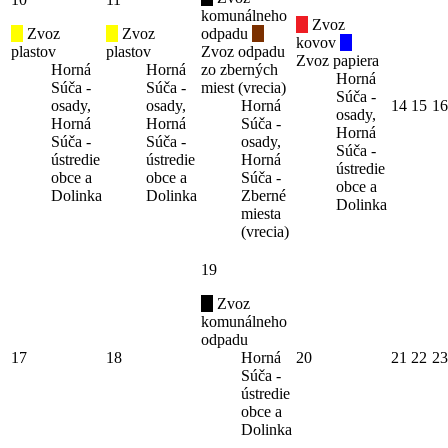
komunálneho
Zvoz
Zvoz
Zvoz
odpadu
kovov
plastov
plastov
Zvoz odpadu
Zvoz papiera
Horná
Horná
zo zberných
Horná
Súča -
Súča -
miest (vrecia)
Súča -
osady,
osady,
Horná
14
15
16
osady,
Horná
Horná
Súča -
Horná
Súča -
Súča -
osady,
Súča -
ústredie
ústredie
Horná
ústredie
obce a
obce a
Súča -
obce a
Dolinka
Dolinka
Zberné
Dolinka
miesta
(vrecia)
19
Zvoz
komunálneho
odpadu
17
18
Horná
20
21
22
23
Súča -
ústredie
obce a
Dolinka