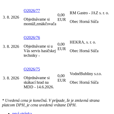
O2026/77
RM Gastro - JAZ s. r. o.
0,00
3. 8. 2026
Objednávame si
EUR
Obec Horná Súča
montáž,zmäkčovača
O2026/76
HEKRA, s. r. o.
0,00
Objednávame si u
3. 8. 2026
EUR
Vás servis hasičskej
Obec Horná Súča
techniky -
O2026/75
VodnéBubliny s.r.o.
0,00
Objednávame si
3. 8. 2026
EUR
skákací hrad na
Obec Horná Súča
MDD - 14.6.2026.
* Uvedená cena je konečná. V prípade, že je zmluvná strana
platcom DPH, je cena uvedená vrátane DPH.
prvá stránka