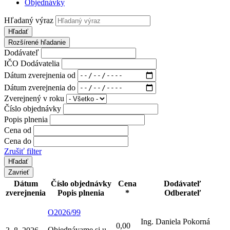
Objednávky
Hľadaný výraz
Hľadať
Rozšírené hľadanie
Dodávateľ
IČO Dodávatelia
Dátum zverejnenia od
Dátum zverejnenia do
Zverejnený v roku
Číslo objednávky
Popis plnenia
Cena od
Cena do
Zrušiť filter
Zavrieť
Dátum
Číslo objednávky
Cena
Dodávateľ
zverejnenia
Popis plnenia
*
Odberateľ
O2026/99
Ing. Daniela Pokorná
0,00
Objednávame si u