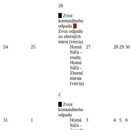
26
Zvoz
komunálneho
odpadu
Zvoz odpadu
zo zberných
miest (vrecia)
24
25
Horná
27
28
29
30
Súča -
osady,
Horná
Súča -
Zberné
miesta
(vrecia)
2
Zvoz
komunálneho
odpadu
31
1
Horná
3
4
5
6
Súča -