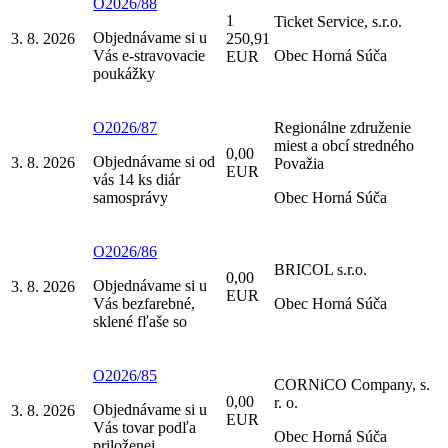
O2026/88
1
Ticket Service, s.r.o.
Objednávame si u
3. 8. 2026
250,91
Vás e-stravovacie
Obec Horná Súča
EUR
poukážky
O2026/87
Regionálne združenie
miest a obcí stredného
0,00
Objednávame si od
3. 8. 2026
Považia
EUR
vás 14 ks diár
samosprávy
Obec Horná Súča
O2026/86
BRICOL s.r.o.
0,00
Objednávame si u
3. 8. 2026
EUR
Vás bezfarebné,
Obec Horná Súča
sklené fľaše so
O2026/85
CORNiCO Company, s.
0,00
r. o.
Objednávame si u
3. 8. 2026
EUR
Vás tovar podľa
Obec Horná Súča
priloženej