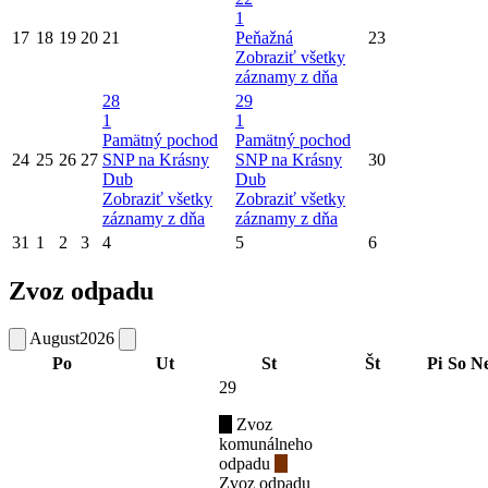
1
17
18
19
20
21
Peňažná
23
Zobraziť všetky
záznamy z dňa
28
29
1
1
Pamätný pochod
Pamätný pochod
24
25
26
27
SNP na Krásny
SNP na Krásny
30
Dub
Dub
Zobraziť všetky
Zobraziť všetky
záznamy z dňa
záznamy z dňa
31
1
2
3
4
5
6
Zvoz odpadu
August
2026
Po
Ut
St
Št
Pi
So
N
29
Zvoz
komunálneho
odpadu
Zvoz odpadu