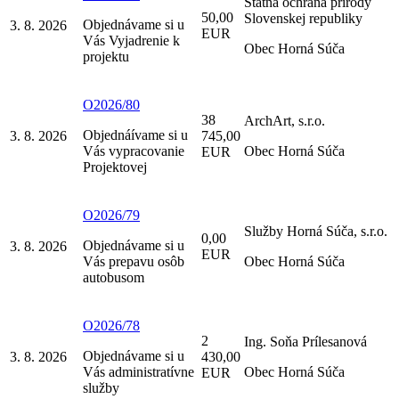
Štátna ochrana prírody
50,00
Slovenskej republiky
Objednávame si u
3. 8. 2026
EUR
Vás Vyjadrenie k
Obec Horná Súča
projektu
O2026/80
38
ArchArt, s.r.o.
Objednáívame si u
3. 8. 2026
745,00
Vás vypracovanie
Obec Horná Súča
EUR
Projektovej
O2026/79
Služby Horná Súča, s.r.o.
0,00
Objednávame si u
3. 8. 2026
EUR
Vás prepavu osôb
Obec Horná Súča
autobusom
O2026/78
2
Ing. Soňa Prílesanová
Objednávame si u
3. 8. 2026
430,00
Vás administratívne
Obec Horná Súča
EUR
služby