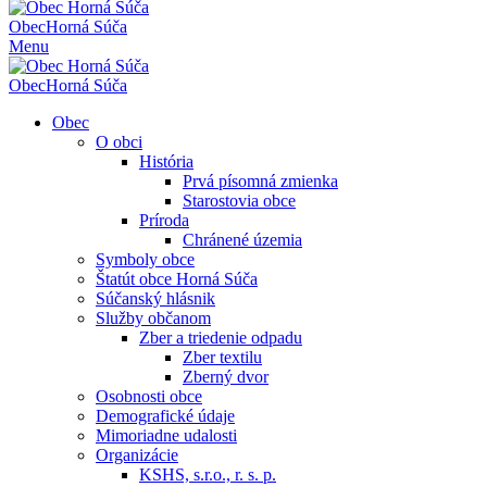
Obec
Horná Súča
Menu
Obec
Horná Súča
Obec
O obci
História
Prvá písomná zmienka
Starostovia obce
Príroda
Chránené územia
Symboly obce
Štatút obce Horná Súča
Súčanský hlásnik
Služby občanom
Zber a triedenie odpadu
Zber textilu
Zberný dvor
Osobnosti obce
Demografické údaje
Mimoriadne udalosti
Organizácie
KSHS, s.r.o., r. s. p.