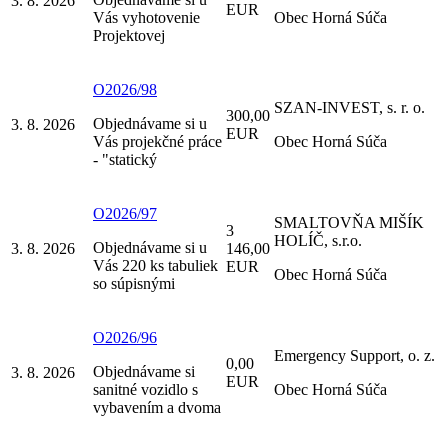
3. 8. 2026
EUR
Vás vyhotovenie
Obec Horná Súča
Projektovej
O2026/98
SZAN-INVEST, s. r. o.
300,00
Objednávame si u
3. 8. 2026
EUR
Vás projekčné práce
Obec Horná Súča
- "statický
O2026/97
SMALTOVŇA MIŠÍK
3
HOLÍČ, s.r.o.
Objednávame si u
3. 8. 2026
146,00
Vás 220 ks tabuliek
EUR
Obec Horná Súča
so súpisnými
O2026/96
Emergency Support, o. z.
0,00
Objednávame si
3. 8. 2026
EUR
sanitné vozidlo s
Obec Horná Súča
vybavením a dvoma