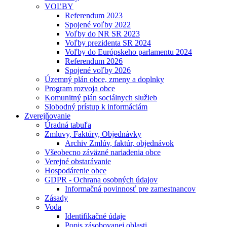
VOĽBY
Referendum 2023
Spojené voľby 2022
Voľby do NR SR 2023
Voľby prezidenta SR 2024
Voľby do Európskeho parlamentu 2024
Referendum 2026
Spojené voľby 2026
Územný plán obce, zmeny a doplnky
Program rozvoja obce
Komunitný plán sociálnych služieb
Slobodný prístup k informáciám
Zverejňovanie
Úradná tabuľa
Zmluvy, Faktúry, Objednávky
Archiv Zmlúv, faktúr, objednávok
Všeobecno záväzné nariadenia obce
Verejné obstarávanie
Hospodárenie obce
GDPR - Ochrana osobných údajov
Informačná povinnosť pre zamestnancov
Zásady
Voda
Identifikačné údaje
Popis zásobovanej oblasti