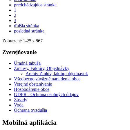
predchádzajúca stránka
1
2
3
ďalšia stránka
posledná stránka
Zobrazené
1
-
25
z 867
Zverejňovanie
Úradná tabuľa
Zmluvy, Faktúry, Objednávky
Archiv Zmlúv, faktúr, objednávok
Všeobecno záväzné nariadenia obce
Verejné obstarávanie
Hospodárenie obce
GDPR - Ochrana osobných údajov
Zásady
Voda
Ochrana ovzdušia
Mobilná aplikácia