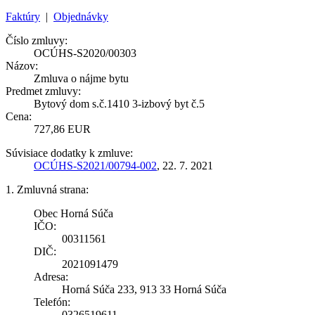
Faktúry
|
Objednávky
Číslo zmluvy:
OCÚHS-S2020/00303
Názov:
Zmluva o nájme bytu
Predmet zmluvy:
Bytový dom s.č.1410 3-izbový byt č.5
Cena:
727,86 EUR
Súvisiace dodatky k zmluve:
OCÚHS-S2021/00794-002
, 22. 7. 2021
1. Zmluvná strana:
Obec Horná Súča
IČO:
00311561
DIČ:
2021091479
Adresa:
Horná Súča 233, 913 33 Horná Súča
Telefón:
0326519611