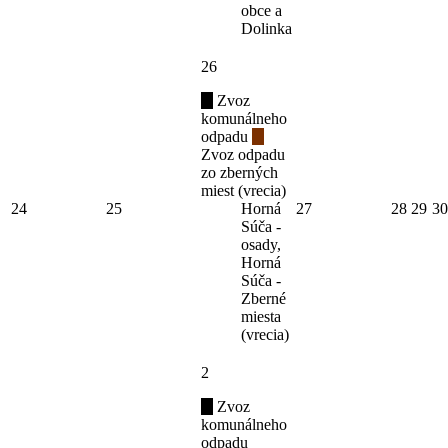
obce a
Dolinka
26
Zvoz
komunálneho
odpadu
Zvoz odpadu
zo zberných
miest (vrecia)
24
25
Horná
27
28
29
30
Súča -
osady,
Horná
Súča -
Zberné
miesta
(vrecia)
2
Zvoz
komunálneho
odpadu