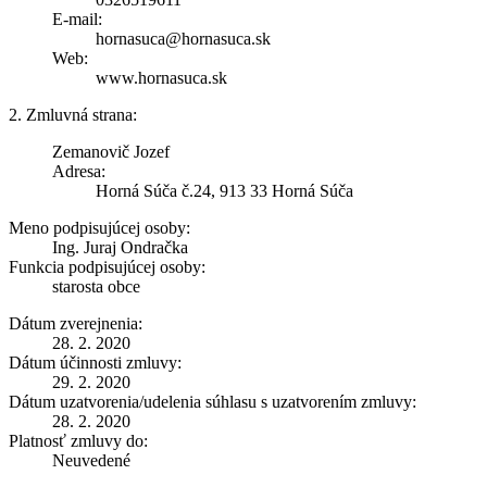
E-mail:
hornasuca@hornasuca.sk
Web:
www.hornasuca.sk
2. Zmluvná strana:
Zemanovič Jozef
Adresa:
Horná Súča č.24, 913 33 Horná Súča
Meno podpisujúcej osoby:
Ing. Juraj Ondračka
Funkcia podpisujúcej osoby:
starosta obce
Dátum zverejnenia:
28. 2. 2020
Dátum účinnosti zmluvy:
29. 2. 2020
Dátum uzatvorenia/udelenia súhlasu s uzatvorením zmluvy:
28. 2. 2020
Platnosť zmluvy do:
Neuvedené