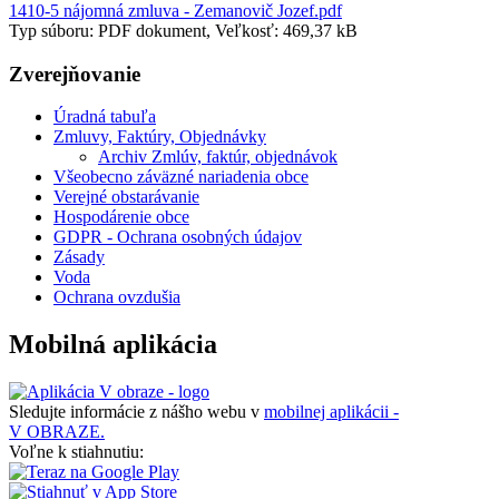
1410-5 nájomná zmluva - Zemanovič Jozef.pdf
Typ súboru: PDF dokument, Veľkosť: 469,37 kB
Zverejňovanie
Úradná tabuľa
Zmluvy, Faktúry, Objednávky
Archiv Zmlúv, faktúr, objednávok
Všeobecno záväzné nariadenia obce
Verejné obstarávanie
Hospodárenie obce
GDPR - Ochrana osobných údajov
Zásady
Voda
Ochrana ovzdušia
Mobilná aplikácia
Sledujte informácie z nášho webu v
mobilnej aplikácii -
V OBRAZE.
Voľne k stiahnutiu: