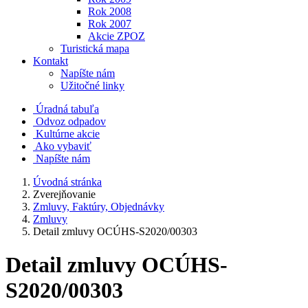
Rok 2008
Rok 2007
Akcie ZPOZ
Turistická mapa
Kontakt
Napíšte nám
Užitočné linky
Úradná tabuľa
Odvoz odpadov
Kultúrne akcie
Ako vybaviť
Napíšte nám
Úvodná stránka
Zverejňovanie
Zmluvy, Faktúry, Objednávky
Zmluvy
Detail zmluvy OCÚHS-S2020/00303
Detail zmluvy OCÚHS-
S2020/00303