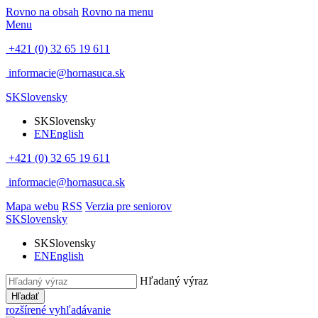
Rovno na obsah
Rovno na menu
Menu
+421 (0) 32 65 19 611
informacie@hornasuca.sk
SK
Slovensky
SK
Slovensky
EN
English
+421 (0) 32 65 19 611
informacie@hornasuca.sk
Mapa webu
RSS
Verzia pre seniorov
SK
Slovensky
SK
Slovensky
EN
English
Hľadaný výraz
Hľadať
rozšírené vyhľadávanie