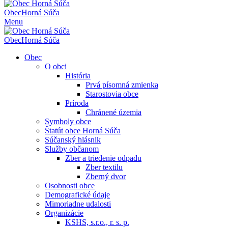
Obec
Horná Súča
Menu
Obec
Horná Súča
Obec
O obci
História
Prvá písomná zmienka
Starostovia obce
Príroda
Chránené územia
Symboly obce
Štatút obce Horná Súča
Súčanský hlásnik
Služby občanom
Zber a triedenie odpadu
Zber textilu
Zberný dvor
Osobnosti obce
Demografické údaje
Mimoriadne udalosti
Organizácie
KSHS, s.r.o., r. s. p.