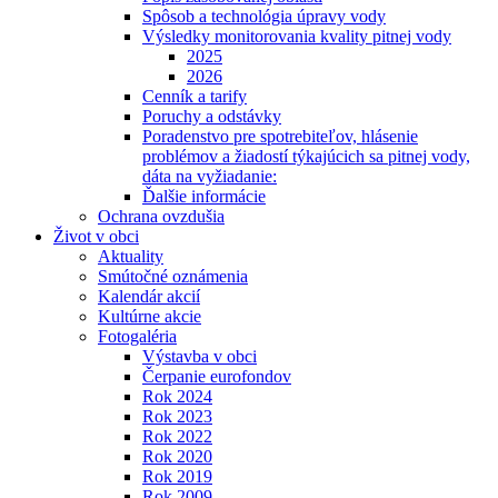
Spôsob a technológia úpravy vody
Výsledky monitorovania kvality pitnej vody
2025
2026
Cenník a tarify
Poruchy a odstávky
Poradenstvo pre spotrebiteľov, hlásenie
problémov a žiadostí týkajúcich sa pitnej vody,
dáta na vyžiadanie:
Ďalšie informácie
Ochrana ovzdušia
Život v obci
Aktuality
Smútočné oznámenia
Kalendár akcií
Kultúrne akcie
Fotogaléria
Výstavba v obci
Čerpanie eurofondov
Rok 2024
Rok 2023
Rok 2022
Rok 2020
Rok 2019
Rok 2009