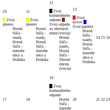
12
13
Zvoz
10
11
komunálneho
Zvoz
Zvoz
Zvoz
odpadu
kovov
plastov
plastov
Zvoz odpadu
Zvoz papiera
Horná
Horná
zo zberných
Horná
Súča -
Súča -
miest (vrecia)
Súča -
osady,
osady,
Horná
14
15
16
osady,
Horná
Horná
Súča -
Horná
Súča -
Súča -
osady,
Súča -
ústredie
ústredie
Horná
ústredie
obce a
obce a
Súča -
obce a
Dolinka
Dolinka
Zberné
Dolinka
miesta
(vrecia)
19
Zvoz
komunálneho
odpadu
17
18
Horná
20
21
22
23
Súča -
ústredie