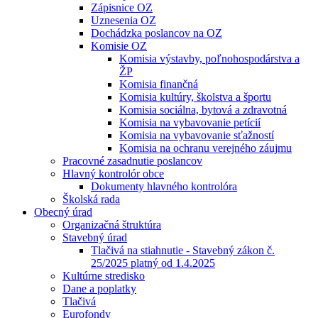
Zápisnice OZ
Uznesenia OZ
Dochádzka poslancov na OZ
Komisie OZ
Komisia výstavby, poľnohospodárstva a
ŽP
Komisia finančná
Komisia kultúry, školstva a športu
Komisia sociálna, bytová a zdravotná
Komisia na vybavovanie petícií
Komisia na vybavovanie sťažností
Komisia na ochranu verejného záujmu
Pracovné zasadnutie poslancov
Hlavný kontrolór obce
Dokumenty hlavného kontrolóra
Školská rada
Obecný úrad
Organizačná štruktúra
Stavebný úrad
Tlačivá na stiahnutie - Stavebný zákon č.
25/2025 platný od 1.4.2025
Kultúrne stredisko
Dane a poplatky
Tlačivá
Eurofondy