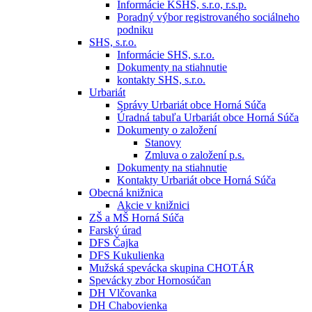
Informácie KSHS, s.r.o, r.s.p.
Poradný výbor registrovaného sociálneho
podniku
SHS, s.r.o.
Informácie SHS, s.r.o.
Dokumenty na stiahnutie
kontakty SHS, s.r.o.
Urbariát
Správy Urbariát obce Horná Súča
Úradná tabuľa Urbariát obce Horná Súča
Dokumenty o založení
Stanovy
Zmluva o založení p.s.
Dokumenty na stiahnutie
Kontakty Urbariát obce Horná Súča
Obecná knižnica
Akcie v knižnici
ZŠ a MŠ Horná Súča
Farský úrad
DFS Čajka
DFS Kukulienka
Mužská spevácka skupina CHOTÁR
Spevácky zbor Hornosúčan
DH Vlčovanka
DH Chabovienka