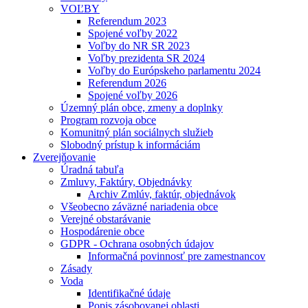
VOĽBY
Referendum 2023
Spojené voľby 2022
Voľby do NR SR 2023
Voľby prezidenta SR 2024
Voľby do Európskeho parlamentu 2024
Referendum 2026
Spojené voľby 2026
Územný plán obce, zmeny a doplnky
Program rozvoja obce
Komunitný plán sociálnych služieb
Slobodný prístup k informáciám
Zverejňovanie
Úradná tabuľa
Zmluvy, Faktúry, Objednávky
Archiv Zmlúv, faktúr, objednávok
Všeobecno záväzné nariadenia obce
Verejné obstarávanie
Hospodárenie obce
GDPR - Ochrana osobných údajov
Informačná povinnosť pre zamestnancov
Zásady
Voda
Identifikačné údaje
Popis zásobovanej oblasti