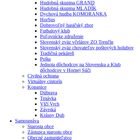
Hudobná skupina GRAND
Hudobná skupina MLADÍK
Dychová hudba KOMORANKA
HorSus
Dobrovoľný hasičský zbor
Futbalový klub
Poľovnícke združenie
Slovenský zväz včelárov ZO Trenčín
Slovenský zväz chovateľov poštových holubov
Tradičná pekáreň
Pošta
Jednota dôchodcov na Slovensku a Klub
dôchodcov v Hornej Súči
Civilná ochrana
Virtuálny cintorín
Kopanice
Dúbrava
Trnávka
Vlčí Vrch
Závrská
Krásny Dub
Samospráva
Starosta obce
Zástupca starostu obce
Obecné zastupiteľstvo