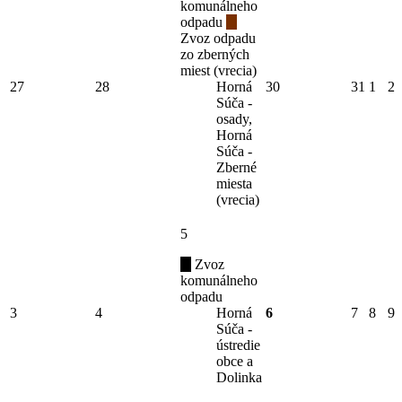
komunálneho
odpadu
Zvoz odpadu
zo zberných
miest (vrecia)
27
28
Horná
30
31
1
2
Súča -
osady,
Horná
Súča -
Zberné
miesta
(vrecia)
5
Zvoz
komunálneho
odpadu
3
4
Horná
6
7
8
9
Súča -
ústredie
obce a
Dolinka