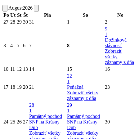
August
2026
Po
Ut
St
Št
Pia
So
Ne
27
28
29
30
31
1
2
9
1
Dožinková
3
4
5
6
7
8
slávnosť
Zobraziť
všetky
záznamy z dňa
10
11
12
13
14
15
16
22
1
17
18
19
20
21
Peňažná
23
Zobraziť všetky
záznamy z dňa
28
29
1
1
Pamätný pochod
Pamätný pochod
24
25
26
27
SNP na Krásny
SNP na Krásny
30
Dub
Dub
Zobraziť všetky
Zobraziť všetky
záznamy z dňa
záznamy z dňa