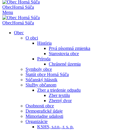
Obec
Horná Súča
Menu
Obec
Horná Súča
Obec
O obci
História
Prvá písomná zmienka
Starostovia obce
Príroda
Chránené územia
Symboly obce
Štatút obce Horná Súča
Súčanský hlásnik
Služby občanom
Zber a triedenie odpadu
Zber textilu
Zberný dvor
Osobnosti obce
Demografické údaje
Mimoriadne udalosti
Organizácie
KSHS, s.r.o., r. s. p.