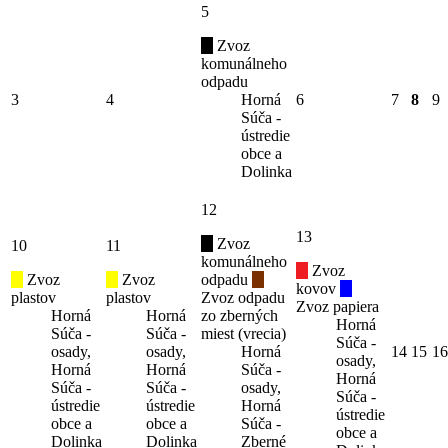
5
Zvoz
komunálneho
odpadu
3
4
Horná
6
7
8
9
Súča -
ústredie
obce a
Dolinka
12
13
Zvoz
10
11
komunálneho
Zvoz
Zvoz
Zvoz
odpadu
kovov
plastov
plastov
Zvoz odpadu
Zvoz papiera
Horná
Horná
zo zberných
Horná
Súča -
Súča -
miest (vrecia)
Súča -
osady,
osady,
Horná
14
15
16
osady,
Horná
Horná
Súča -
Horná
Súča -
Súča -
osady,
Súča -
ústredie
ústredie
Horná
ústredie
obce a
obce a
Súča -
obce a
Dolinka
Dolinka
Zberné