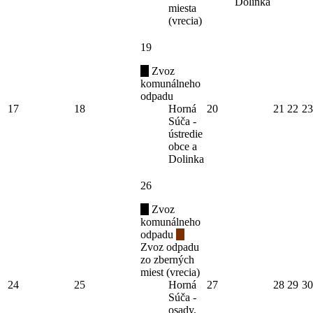
Dolinka
miesta
(vrecia)
19
Zvoz
komunálneho
odpadu
17
18
Horná
20
21
22
23
Súča -
ústredie
obce a
Dolinka
26
Zvoz
komunálneho
odpadu
Zvoz odpadu
zo zberných
miest (vrecia)
24
25
Horná
27
28
29
30
Súča -
osady,