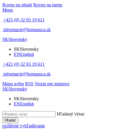
Rovno na obsah
Rovno na menu
Menu
+421 (0) 32 65 19 611
informacie@hornasuca.sk
SK
Slovensky
SK
Slovensky
EN
English
+421 (0) 32 65 19 611
informacie@hornasuca.sk
Mapa webu
RSS
Verzia pre seniorov
SK
Slovensky
SK
Slovensky
EN
English
Hľadaný výraz
Hľadať
rozšírené vyhľadávanie