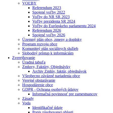
VOĽBY
Referendum 2023
Spojené voľby 2022
Voľby do NR SR 2023
Voľby prezidenta SR 2024
Voľby do Európskeho parlamentu 2024
Referendum 2026
Spojené voľby 2026
Územný plán obce, zmeny a doplnky
Program rozvoja obce
Komunitný plán sociálnych služieb
Slobodný prístup k informáciám
Zverejňovanie
Úradná tabuľa
Zmluvy, Faktúry, Objednávky
Archiv Zmlúv, faktúr, objednávok
Všeobecno záväzné nariadenia obce
Verejné obstarávanie
Hospodárenie obce
GDPR - Ochrana osobných údajov
Informačná povinnosť pre zamestnancov
Zásady
Voda
Identifikačné údaje
Popis zásobovanej oblasti