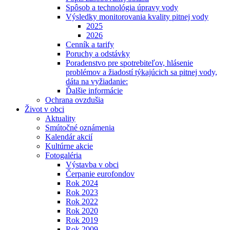
Spôsob a technológia úpravy vody
Výsledky monitorovania kvality pitnej vody
2025
2026
Cenník a tarify
Poruchy a odstávky
Poradenstvo pre spotrebiteľov, hlásenie
problémov a žiadostí týkajúcich sa pitnej vody,
dáta na vyžiadanie:
Ďalšie informácie
Ochrana ovzdušia
Život v obci
Aktuality
Smútočné oznámenia
Kalendár akcií
Kultúrne akcie
Fotogaléria
Výstavba v obci
Čerpanie eurofondov
Rok 2024
Rok 2023
Rok 2022
Rok 2020
Rok 2019
Rok 2009