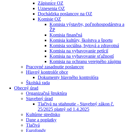
Zápisnice OZ
Uznesenia OZ
Dochádzka poslancov na OZ
Komisie OZ
Komisia výstavby, poľnohospodárstva a
ŽP
Komisia finančná
Komisia kultúry, školstva a športu
Komisia sociálna, bytová a zdravotná
Komisia na vybavovanie petícií
Komisia na vybavovanie sťažností
Komisia na ochranu verejného záujmu
Pracovné zasadnutie poslancov
Hlavný kontrolór obce
Dokumenty hlavného kontrolóra
Školská rada
Obecný úrad
Organizačná štruktúra
Stavebný úrad
Tlačivá na stiahnutie - Stavebný zákon č.
25/2025 platný od 1.4.2025
Kultúrne stredisko
Dane a poplatky
Tlačivá
Eurofondy