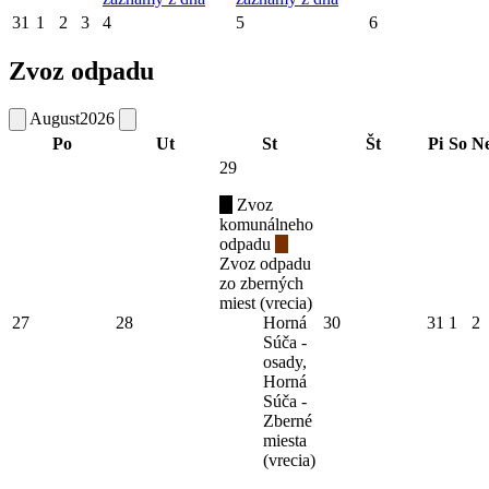
31
1
2
3
4
5
6
Zvoz odpadu
August
2026
Po
Ut
St
Št
Pi
So
N
29
Zvoz
komunálneho
odpadu
Zvoz odpadu
zo zberných
miest (vrecia)
27
28
Horná
30
31
1
2
Súča -
osady,
Horná
Súča -
Zberné
miesta
(vrecia)