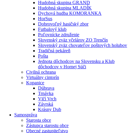
Hudobná skupina GRAND
Hudobná skupina MLADÍK
Dychová hudba KOMORANKA
HorSus
Dobrovoľný hasičský zbor
Futbalový klub
Poľovnícke združenie
Slovenský zväz včelárov ZO Trenčín
Slovenský zväz chovateľov poštových holubov
Tradičná pekáreň
Pošta
Jednota dôchodcov na Slovensku a Klub
dôchodcov v Hornej Súči
Civilná ochrana
Virtuálny cintorín
Kopanice
Dúbrava
Trnávka
Vlčí Vrch
Závrská
Krásny Dub
Samospráva
Starosta obce
Zástupca starostu obce
Obecné zastupiteľstvo