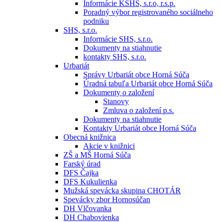
Informácie KSHS, s.r.o, r.s.p.
Poradný výbor registrovaného sociálneho
podniku
SHS, s.r.o.
Informácie SHS, s.r.o.
Dokumenty na stiahnutie
kontakty SHS, s.r.o.
Urbariát
Správy Urbariát obce Horná Súča
Úradná tabuľa Urbariát obce Horná Súča
Dokumenty o založení
Stanovy
Zmluva o založení p.s.
Dokumenty na stiahnutie
Kontakty Urbariát obce Horná Súča
Obecná knižnica
Akcie v knižnici
ZŠ a MŠ Horná Súča
Farský úrad
DFS Čajka
DFS Kukulienka
Mužská spevácka skupina CHOTÁR
Spevácky zbor Hornosúčan
DH Vlčovanka
DH Chabovienka