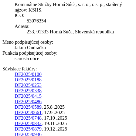
Komunálne Služby Horná Súča, s. r. o., r. s. p.; skrátený
názov: KSHS,
IČO:
53076354
Adresa:
233, 91333 Horná Súča, Slovenská republika
Meno podpisujúcej osoby:
Jakub Ondračka
Funkcia podpisujúcej osoby:
starosta obce
Súvisiace faktúry:
DF2025/0100
DF2025/0188
DF2025/0253
DF2025/0338
DF2025/0415
DF2025/0486
DF2025/0589
, 25.8 .2025
DF2025/0661
, 17.9 .2025
DF2025/0748
, 17.10 .2025
DF2025/0832
, 19.11 .2025
DF2025/0879
, 19.12 .2025
DF2025/0936