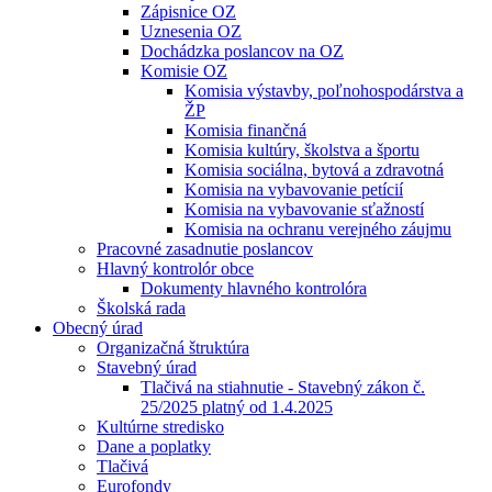
Zápisnice OZ
Uznesenia OZ
Dochádzka poslancov na OZ
Komisie OZ
Komisia výstavby, poľnohospodárstva a
ŽP
Komisia finančná
Komisia kultúry, školstva a športu
Komisia sociálna, bytová a zdravotná
Komisia na vybavovanie petícií
Komisia na vybavovanie sťažností
Komisia na ochranu verejného záujmu
Pracovné zasadnutie poslancov
Hlavný kontrolór obce
Dokumenty hlavného kontrolóra
Školská rada
Obecný úrad
Organizačná štruktúra
Stavebný úrad
Tlačivá na stiahnutie - Stavebný zákon č.
25/2025 platný od 1.4.2025
Kultúrne stredisko
Dane a poplatky
Tlačivá
Eurofondy