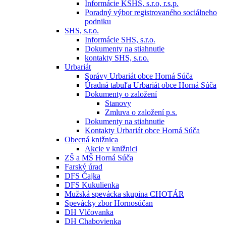
Informácie KSHS, s.r.o, r.s.p.
Poradný výbor registrovaného sociálneho
podniku
SHS, s.r.o.
Informácie SHS, s.r.o.
Dokumenty na stiahnutie
kontakty SHS, s.r.o.
Urbariát
Správy Urbariát obce Horná Súča
Úradná tabuľa Urbariát obce Horná Súča
Dokumenty o založení
Stanovy
Zmluva o založení p.s.
Dokumenty na stiahnutie
Kontakty Urbariát obce Horná Súča
Obecná knižnica
Akcie v knižnici
ZŠ a MŠ Horná Súča
Farský úrad
DFS Čajka
DFS Kukulienka
Mužská spevácka skupina CHOTÁR
Spevácky zbor Hornosúčan
DH Vlčovanka
DH Chabovienka