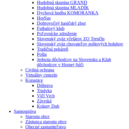
Hudobná skupina GRAND
Hudobná skupina MLADÍK
Dychová hudba KOMORANKA
HorSus
Dobrovoľný hasičský zbor
Futbalový klub
Poľovnícke združenie
Slovenský zväz včelárov ZO Trenčín
Slovenský zväz chovateľov poštových holubov
Tradičná pekáreň
Pošta
Jednota dôchodcov na Slovensku a Klub
dôchodcov v Hornej Súči
Civilná ochrana
Virtuálny cintorín
Kopanice
Dúbrava
Trnávka
Vlčí Vrch
Závrská
Krásny Dub
Samospráva
Starosta obce
Zástupca starostu obce
Obecné zastupiteľstvo