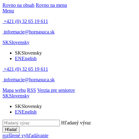
Rovno na obsah
Rovno na menu
Menu
+421 (0) 32 65 19 611
informacie@hornasuca.sk
SK
Slovensky
SK
Slovensky
EN
English
+421 (0) 32 65 19 611
informacie@hornasuca.sk
Mapa webu
RSS
Verzia pre seniorov
SK
Slovensky
SK
Slovensky
EN
English
Hľadaný výraz
Hľadať
rozšírené vyhľadávanie