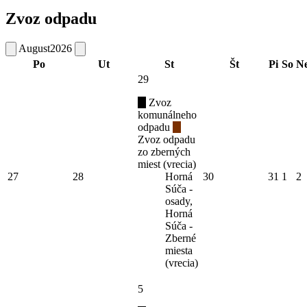
Zvoz odpadu
August
2026
Po
Ut
St
Št
Pi
So
N
29
Zvoz
komunálneho
odpadu
Zvoz odpadu
zo zberných
miest (vrecia)
27
28
Horná
30
31
1
2
Súča -
osady,
Horná
Súča -
Zberné
miesta
(vrecia)
5