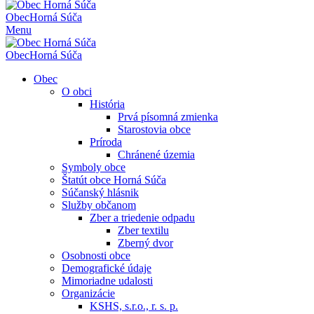
Obec
Horná Súča
Menu
Obec
Horná Súča
Obec
O obci
História
Prvá písomná zmienka
Starostovia obce
Príroda
Chránené územia
Symboly obce
Štatút obce Horná Súča
Súčanský hlásnik
Služby občanom
Zber a triedenie odpadu
Zber textilu
Zberný dvor
Osobnosti obce
Demografické údaje
Mimoriadne udalosti
Organizácie
KSHS, s.r.o., r. s. p.