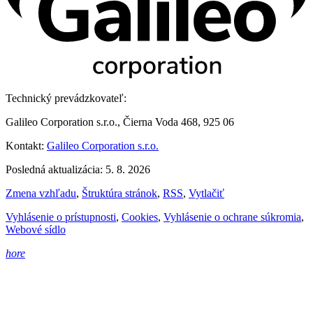
Technický prevádzkovateľ:
Galileo Corporation s.r.o., Čierna Voda 468, 925 06
Kontakt:
Galileo Corporation s.r.o.
Posledná aktualizácia: 5. 8. 2026
Zmena vzhľadu
,
Štruktúra stránok
,
RSS
,
Vytlačiť
Vyhlásenie o prístupnosti
,
Cookies
,
Vyhlásenie o ochrane súkromia
,
Webové sídlo
hore