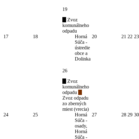
19
Zvoz
komunálneho
odpadu
17
18
Horná
20
21
22
23
Súča -
ústredie
obce a
Dolinka
26
Zvoz
komunálneho
odpadu
Zvoz odpadu
zo zberných
miest (vrecia)
24
25
Horná
27
28
29
30
Súča -
osady,
Horná
Súča -