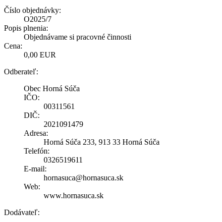
Číslo objednávky:
O2025/7
Popis plnenia:
Objednávame si pracovné činnosti
Cena:
0,00 EUR
Odberateľ:
Obec Horná Súča
IČO:
00311561
DIČ:
2021091479
Adresa:
Horná Súča 233, 913 33 Horná Súča
Telefón:
0326519611
E-mail:
hornasuca@hornasuca.sk
Web:
www.hornasuca.sk
Dodávateľ: