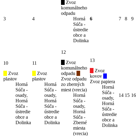
Zvoz
komunálneho
odpadu
3
4
Horná
6
7
8
9
Súča -
ústredie
obce a
Dolinka
12
13
Zvoz
10
11
komunálneho
Zvoz
Zvoz
Zvoz
odpadu
kovov
plastov
plastov
Zvoz odpadu
Zvoz papiera
Horná
Horná
zo zberných
Horná
Súča -
Súča -
miest (vrecia)
Súča -
osady,
osady,
Horná
14
15
16
osady,
Horná
Horná
Súča -
Horná
Súča -
Súča -
osady,
Súča -
ústredie
ústredie
Horná
ústredie
obce a
obce a
Súča -
obce a
Dolinka
Dolinka
Zberné
Dolinka
miesta
(vrecia)