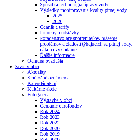
Spôsob a technológia úpravy vody
Výsledky monitorovania kvality pitnej vody
2025
2026
Cenník a tarify
Poruchy a odstávky
Poradenstvo pre spotrebiteľov, hlásenie
problémov a žiadostí týkajúcich sa pitnej vody,
dáta na vyžiadanie:
Ďalšie informácie
Ochrana ovzdušia
Život v obci
Aktuality
Smútočné oznámenia
Kalendár akcií
Kultúrne akcie
Fotogaléria
Výstavba v obci
Čerpanie eurofondov
Rok 2024
Rok 2023
Rok 2022
Rok 2020
Rok 2019
Rok 2009