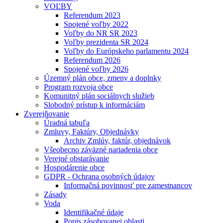
VOĽBY
Referendum 2023
Spojené voľby 2022
Voľby do NR SR 2023
Voľby prezidenta SR 2024
Voľby do Európskeho parlamentu 2024
Referendum 2026
Spojené voľby 2026
Územný plán obce, zmeny a doplnky
Program rozvoja obce
Komunitný plán sociálnych služieb
Slobodný prístup k informáciám
Zverejňovanie
Úradná tabuľa
Zmluvy, Faktúry, Objednávky
Archiv Zmlúv, faktúr, objednávok
Všeobecno záväzné nariadenia obce
Verejné obstarávanie
Hospodárenie obce
GDPR - Ochrana osobných údajov
Informačná povinnosť pre zamestnancov
Zásady
Voda
Identifikačné údaje
Popis zásobovanej oblasti