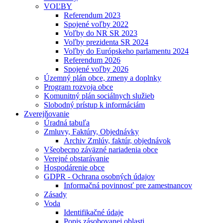
VOĽBY
Referendum 2023
Spojené voľby 2022
Voľby do NR SR 2023
Voľby prezidenta SR 2024
Voľby do Európskeho parlamentu 2024
Referendum 2026
Spojené voľby 2026
Územný plán obce, zmeny a doplnky
Program rozvoja obce
Komunitný plán sociálnych služieb
Slobodný prístup k informáciám
Zverejňovanie
Úradná tabuľa
Zmluvy, Faktúry, Objednávky
Archiv Zmlúv, faktúr, objednávok
Všeobecno záväzné nariadenia obce
Verejné obstarávanie
Hospodárenie obce
GDPR - Ochrana osobných údajov
Informačná povinnosť pre zamestnancov
Zásady
Voda
Identifikačné údaje
Popis zásobovanej oblasti