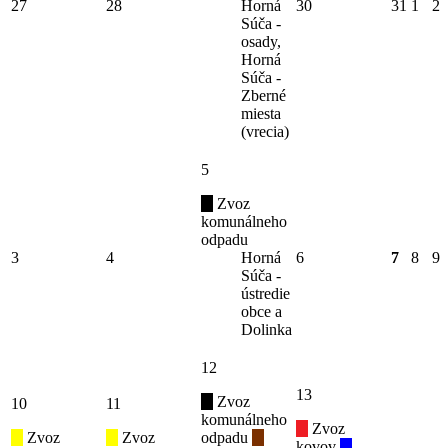
27
28
Horná
30
31
1
2
Súča -
osady,
Horná
Súča -
Zberné
miesta
(vrecia)
5
Zvoz
komunálneho
odpadu
3
4
Horná
6
7
8
9
Súča -
ústredie
obce a
Dolinka
12
13
Zvoz
10
11
komunálneho
Zvoz
Zvoz
Zvoz
odpadu
kovov