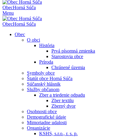
Obec
Horná Súča
Menu
Obec
Horná Súča
Obec
O obci
História
Prvá písomná zmienka
Starostovia obce
Príroda
Chránené územia
Symboly obce
Štatút obce Horná Súča
Súčanský hlásnik
Služby občanom
Zber a triedenie odpadu
Zber textilu
Zberný dvor
Osobnosti obce
Demografické údaje
Mimoriadne udalosti
Organizácie
KSHS, s.r.o., r. s. p.