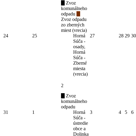
Zvoz
komunálneho
odpadu
Zvoz odpadu
zo zberných
miest (vrecia)
24
25
Horná
27
28
29
30
Súča -
osady,
Horná
Súča -
Zberné
miesta
(vrecia)
2
Zvoz
komunálneho
odpadu
31
1
Horná
3
4
5
6
Súča -
ústredie
obce a
Dolinka