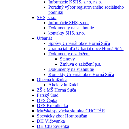
Informácie KSHS, s.r.o, r.s.p.
Poradný výbor registrovaného sociálneho
podniku
SHS, s.r.o.
Informácie SHS, s.r.o.
Dokumenty na stiahnutie
kontakty SHS, s.r.o.
Urbariát
Správy Urbariát obce Horná Súča
Úradná tabuľa Urbariát obce Horná Súča
Dokumenty o založení
Stanovy
Zmluva o založení p.s.
Dokumenty na stiahnutie
Kontakty Urbariát obce Horná Súča
Obecná knižnica
Akcie v knižnici
ZŠ a MŠ Horná Súča
Farský úrad
DFS Čajka
DFS Kukulienka
Mužská spevácka skupina CHOTÁR
Spevácky zbor Hornosúčan
DH Vlčovanka
DH Chabovienka