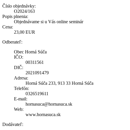
Číslo objednávky:
O2024/163
Popis plnenia:
Objednávame si u Vás online seminár
Cena:
23,00 EUR
Odberateľ:
Obec Horná Súča
IČO:
00311561
DIČ:
2021091479
Adresa:
Horná Súča 233, 913 33 Horná Súča
Telefón:
0326519611
E-mail:
hornasuca@hornasuca.sk
Web:
www.hornasuca.sk
Dodávateľ: