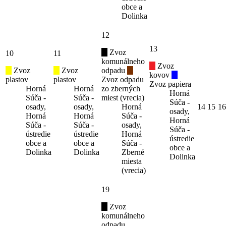
obce a
Dolinka
12
13
Zvoz
10
11
komunálneho
Zvoz
Zvoz
Zvoz
odpadu
kovov
plastov
plastov
Zvoz odpadu
Zvoz papiera
Horná
Horná
zo zberných
Horná
Súča -
Súča -
miest (vrecia)
Súča -
osady,
osady,
Horná
14
15
16
osady,
Horná
Horná
Súča -
Horná
Súča -
Súča -
osady,
Súča -
ústredie
ústredie
Horná
ústredie
obce a
obce a
Súča -
obce a
Dolinka
Dolinka
Zberné
Dolinka
miesta
(vrecia)
19
Zvoz
komunálneho
odpadu