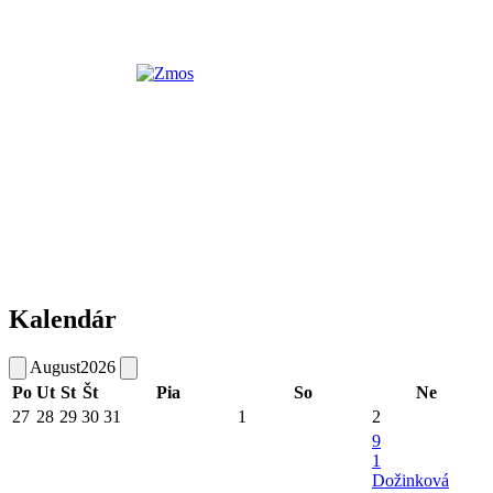
Kalendár
August
2026
Po
Ut
St
Št
Pia
So
Ne
27
28
29
30
31
1
2
9
1
Dožinková