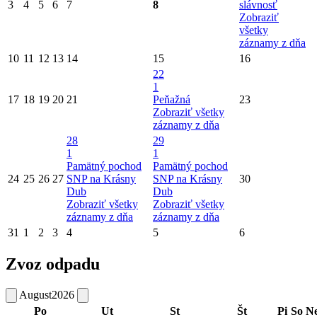
3
4
5
6
7
8
slávnosť
Zobraziť
všetky
záznamy z dňa
10
11
12
13
14
15
16
22
1
17
18
19
20
21
Peňažná
23
Zobraziť všetky
záznamy z dňa
28
29
1
1
Pamätný pochod
Pamätný pochod
24
25
26
27
SNP na Krásny
SNP na Krásny
30
Dub
Dub
Zobraziť všetky
Zobraziť všetky
záznamy z dňa
záznamy z dňa
31
1
2
3
4
5
6
Zvoz odpadu
August
2026
Po
Ut
St
Št
Pi
So
N