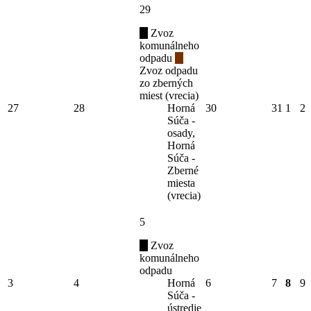
29
Zvoz
komunálneho
odpadu
Zvoz odpadu
zo zberných
miest (vrecia)
27
28
Horná
30
31
1
2
Súča -
osady,
Horná
Súča -
Zberné
miesta
(vrecia)
5
Zvoz
komunálneho
odpadu
3
4
Horná
6
7
8
9
Súča -
ústredie