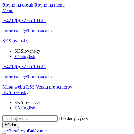
Rovno na obsah
Rovno na menu
Menu
+421 (0) 32 65 19 611
informacie@hornasuca.sk
SK
Slovensky
SK
Slovensky
EN
English
+421 (0) 32 65 19 611
informacie@hornasuca.sk
Mapa webu
RSS
Verzia pre seniorov
SK
Slovensky
SK
Slovensky
EN
English
Hľadaný výraz
Hľadať
rozšírené vyhľadávanie