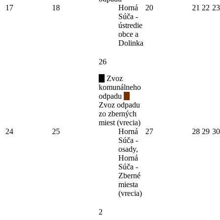
17
18
Horná
20
21
22
23
Súča -
ústredie
obce a
Dolinka
26
Zvoz
komunálneho
odpadu
Zvoz odpadu
zo zberných
miest (vrecia)
24
25
Horná
27
28
29
30
Súča -
osady,
Horná
Súča -
Zberné
miesta
(vrecia)
2