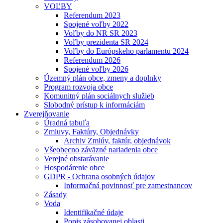
VOĽBY
Referendum 2023
Spojené voľby 2022
Voľby do NR SR 2023
Voľby prezidenta SR 2024
Voľby do Európskeho parlamentu 2024
Referendum 2026
Spojené voľby 2026
Územný plán obce, zmeny a doplnky
Program rozvoja obce
Komunitný plán sociálnych služieb
Slobodný prístup k informáciám
Zverejňovanie
Úradná tabuľa
Zmluvy, Faktúry, Objednávky
Archiv Zmlúv, faktúr, objednávok
Všeobecno záväzné nariadenia obce
Verejné obstarávanie
Hospodárenie obce
GDPR - Ochrana osobných údajov
Informačná povinnosť pre zamestnancov
Zásady
Voda
Identifikačné údaje
Popis zásobovanej oblasti