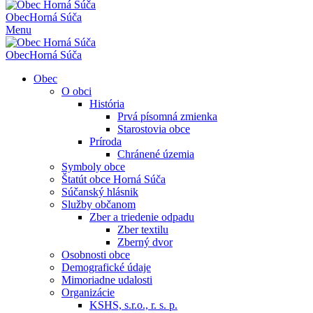
Obec
Horná Súča
Menu
Obec
Horná Súča
Obec
O obci
História
Prvá písomná zmienka
Starostovia obce
Príroda
Chránené územia
Symboly obce
Štatút obce Horná Súča
Súčanský hlásnik
Služby občanom
Zber a triedenie odpadu
Zber textilu
Zberný dvor
Osobnosti obce
Demografické údaje
Mimoriadne udalosti
Organizácie
KSHS, s.r.o., r. s. p.