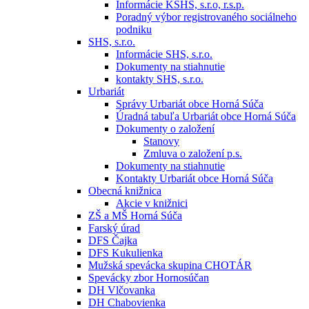
Informácie KSHS, s.r.o, r.s.p.
Poradný výbor registrovaného sociálneho
podniku
SHS, s.r.o.
Informácie SHS, s.r.o.
Dokumenty na stiahnutie
kontakty SHS, s.r.o.
Urbariát
Správy Urbariát obce Horná Súča
Úradná tabuľa Urbariát obce Horná Súča
Dokumenty o založení
Stanovy
Zmluva o založení p.s.
Dokumenty na stiahnutie
Kontakty Urbariát obce Horná Súča
Obecná knižnica
Akcie v knižnici
ZŠ a MŠ Horná Súča
Farský úrad
DFS Čajka
DFS Kukulienka
Mužská spevácka skupina CHOTÁR
Spevácky zbor Hornosúčan
DH Vlčovanka
DH Chabovienka