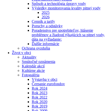
Spôsob a technológia úpravy vody
Výsledky monitorovania kvality pitnej vody
2025
2026
Cenník a tarify
Poruchy a odstávky
Poradenstvo pre spotrebiteľov, hlásenie
problémov a žiadostí týkajúcich sa pitnej vody,
dáta na vyžiadanie:
Ďalšie informácie
Ochrana ovzdušia
Život v obci
Aktuality
Smútočné oznámenia
Kalendár akcií
Kultúrne akcie
Fotogaléria
Výstavba v obci
Čerpanie eurofondov
Rok 2024
Rok 2023
Rok 2022
Rok 2020
Rok 2019
Rok 2009