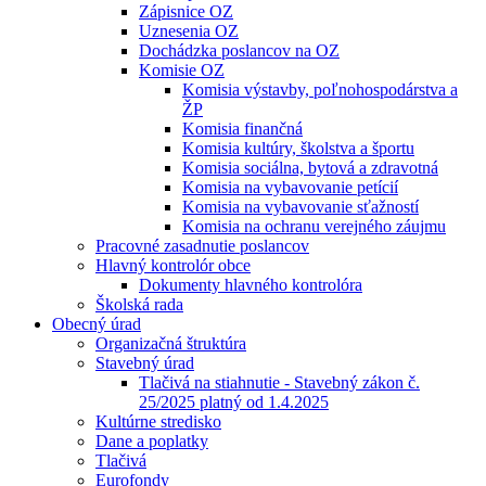
Zápisnice OZ
Uznesenia OZ
Dochádzka poslancov na OZ
Komisie OZ
Komisia výstavby, poľnohospodárstva a
ŽP
Komisia finančná
Komisia kultúry, školstva a športu
Komisia sociálna, bytová a zdravotná
Komisia na vybavovanie petícií
Komisia na vybavovanie sťažností
Komisia na ochranu verejného záujmu
Pracovné zasadnutie poslancov
Hlavný kontrolór obce
Dokumenty hlavného kontrolóra
Školská rada
Obecný úrad
Organizačná štruktúra
Stavebný úrad
Tlačivá na stiahnutie - Stavebný zákon č.
25/2025 platný od 1.4.2025
Kultúrne stredisko
Dane a poplatky
Tlačivá
Eurofondy