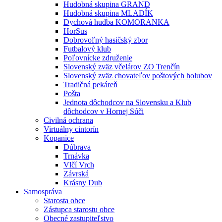
Hudobná skupina GRAND
Hudobná skupina MLADÍK
Dychová hudba KOMORANKA
HorSus
Dobrovoľný hasičský zbor
Futbalový klub
Poľovnícke združenie
Slovenský zväz včelárov ZO Trenčín
Slovenský zväz chovateľov poštových holubov
Tradičná pekáreň
Pošta
Jednota dôchodcov na Slovensku a Klub
dôchodcov v Hornej Súči
Civilná ochrana
Virtuálny cintorín
Kopanice
Dúbrava
Trnávka
Vlčí Vrch
Závrská
Krásny Dub
Samospráva
Starosta obce
Zástupca starostu obce
Obecné zastupiteľstvo