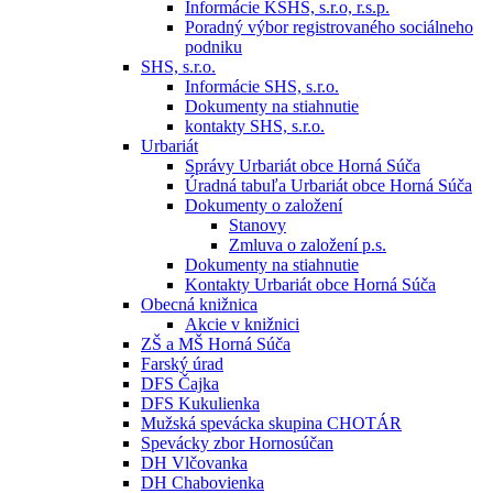
Informácie KSHS, s.r.o, r.s.p.
Poradný výbor registrovaného sociálneho
podniku
SHS, s.r.o.
Informácie SHS, s.r.o.
Dokumenty na stiahnutie
kontakty SHS, s.r.o.
Urbariát
Správy Urbariát obce Horná Súča
Úradná tabuľa Urbariát obce Horná Súča
Dokumenty o založení
Stanovy
Zmluva o založení p.s.
Dokumenty na stiahnutie
Kontakty Urbariát obce Horná Súča
Obecná knižnica
Akcie v knižnici
ZŠ a MŠ Horná Súča
Farský úrad
DFS Čajka
DFS Kukulienka
Mužská spevácka skupina CHOTÁR
Spevácky zbor Hornosúčan
DH Vlčovanka
DH Chabovienka