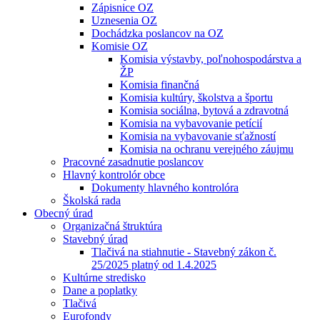
Zápisnice OZ
Uznesenia OZ
Dochádzka poslancov na OZ
Komisie OZ
Komisia výstavby, poľnohospodárstva a
ŽP
Komisia finančná
Komisia kultúry, školstva a športu
Komisia sociálna, bytová a zdravotná
Komisia na vybavovanie petícií
Komisia na vybavovanie sťažností
Komisia na ochranu verejného záujmu
Pracovné zasadnutie poslancov
Hlavný kontrolór obce
Dokumenty hlavného kontrolóra
Školská rada
Obecný úrad
Organizačná štruktúra
Stavebný úrad
Tlačivá na stiahnutie - Stavebný zákon č.
25/2025 platný od 1.4.2025
Kultúrne stredisko
Dane a poplatky
Tlačivá
Eurofondy