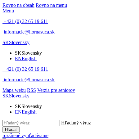
Rovno na obsah
Rovno na menu
Menu
+421 (0) 32 65 19 611
informacie@hornasuca.sk
SK
Slovensky
SK
Slovensky
EN
English
+421 (0) 32 65 19 611
informacie@hornasuca.sk
Mapa webu
RSS
Verzia pre seniorov
SK
Slovensky
SK
Slovensky
EN
English
Hľadaný výraz
Hľadať
rozšírené vyhľadávanie