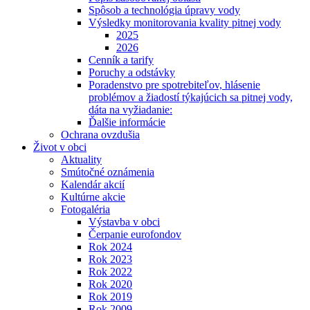
Spôsob a technológia úpravy vody
Výsledky monitorovania kvality pitnej vody
2025
2026
Cenník a tarify
Poruchy a odstávky
Poradenstvo pre spotrebiteľov, hlásenie
problémov a žiadostí týkajúcich sa pitnej vody,
dáta na vyžiadanie:
Ďalšie informácie
Ochrana ovzdušia
Život v obci
Aktuality
Smútočné oznámenia
Kalendár akcií
Kultúrne akcie
Fotogaléria
Výstavba v obci
Čerpanie eurofondov
Rok 2024
Rok 2023
Rok 2022
Rok 2020
Rok 2019
Rok 2009