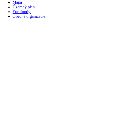
Mapa
Územný plán
Eurofondy
Obecné organizácie