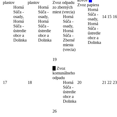
kovov
plastov
plastov
Zvoz odpadu
Zvoz papiera
Horná
Horná
zo zberných
Horná
Súča -
Súča -
miest (vrecia)
Súča -
osady,
osady,
Horná
14
15
16
osady,
Horná
Horná
Súča -
Horná
Súča -
Súča -
osady,
Súča -
ústredie
ústredie
Horná
ústredie
obce a
obce a
Súča -
obce a
Dolinka
Dolinka
Zberné
Dolinka
miesta
(vrecia)
19
Zvoz
komunálneho
odpadu
17
18
Horná
20
21
22
23
Súča -
ústredie
obce a
Dolinka
26