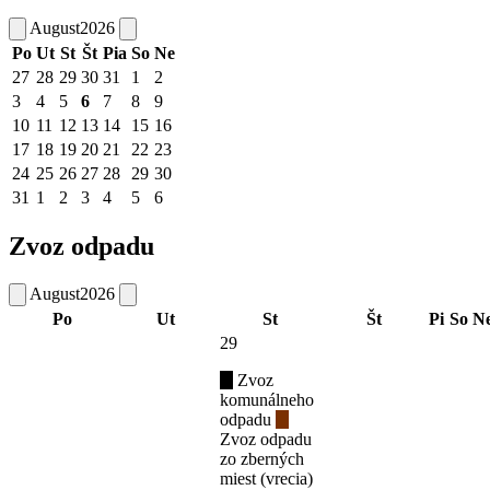
August
2026
Po
Ut
St
Št
Pia
So
Ne
27
28
29
30
31
1
2
3
4
5
6
7
8
9
10
11
12
13
14
15
16
17
18
19
20
21
22
23
24
25
26
27
28
29
30
31
1
2
3
4
5
6
Zvoz odpadu
August
2026
Po
Ut
St
Št
Pi
So
N
29
Zvoz
komunálneho
odpadu
Zvoz odpadu
zo zberných
miest (vrecia)