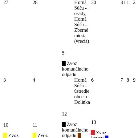
27
28
Horná
30
31
1
2
Súča -
osady,
Horná
Súča -
Zberné
miesta
(vrecia)
5
Zvoz
komunálneho
odpadu
3
4
Horná
6
7
8
9
Súča -
ústredie
obce a
Dolinka
12
13
Zvoz
10
11
komunálneho
Zvoz
Zvoz
Zvoz
odpadu