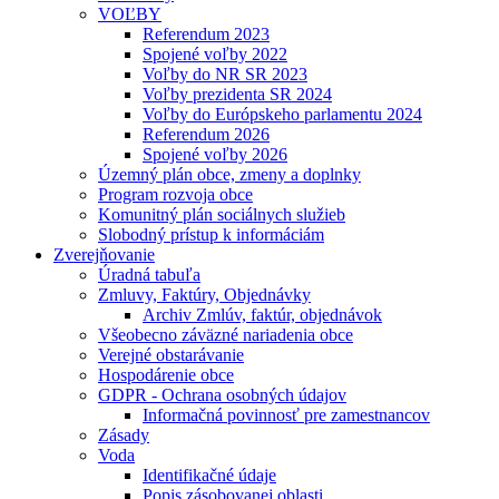
VOĽBY
Referendum 2023
Spojené voľby 2022
Voľby do NR SR 2023
Voľby prezidenta SR 2024
Voľby do Európskeho parlamentu 2024
Referendum 2026
Spojené voľby 2026
Územný plán obce, zmeny a doplnky
Program rozvoja obce
Komunitný plán sociálnych služieb
Slobodný prístup k informáciám
Zverejňovanie
Úradná tabuľa
Zmluvy, Faktúry, Objednávky
Archiv Zmlúv, faktúr, objednávok
Všeobecno záväzné nariadenia obce
Verejné obstarávanie
Hospodárenie obce
GDPR - Ochrana osobných údajov
Informačná povinnosť pre zamestnancov
Zásady
Voda
Identifikačné údaje
Popis zásobovanej oblasti