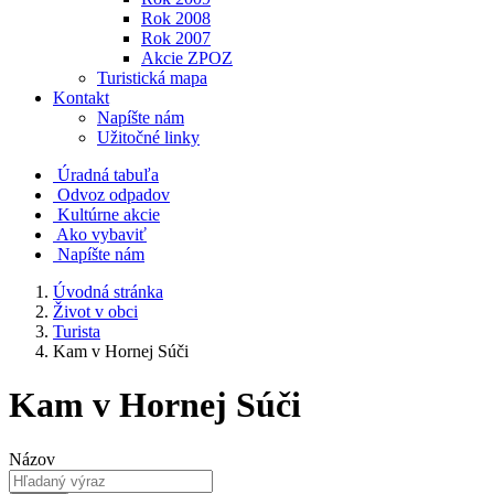
Rok 2008
Rok 2007
Akcie ZPOZ
Turistická mapa
Kontakt
Napíšte nám
Užitočné linky
Úradná tabuľa
Odvoz odpadov
Kultúrne akcie
Ako vybaviť
Napíšte nám
Úvodná stránka
Život v obci
Turista
Kam v Hornej Súči
Kam v Hornej Súči
Názov