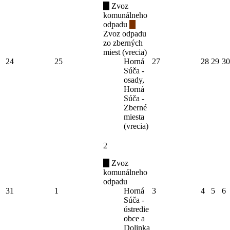
Zvoz
komunálneho
odpadu
Zvoz odpadu
zo zberných
miest (vrecia)
24
25
Horná
27
28
29
30
Súča -
osady,
Horná
Súča -
Zberné
miesta
(vrecia)
2
Zvoz
komunálneho
odpadu
31
1
Horná
3
4
5
6
Súča -
ústredie
obce a
Dolinka