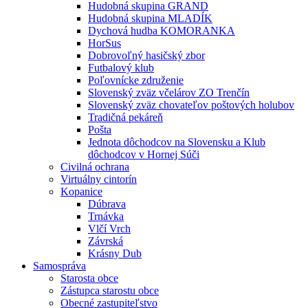
Hudobná skupina GRAND
Hudobná skupina MLADÍK
Dychová hudba KOMORANKA
HorSus
Dobrovoľný hasičský zbor
Futbalový klub
Poľovnícke združenie
Slovenský zväz včelárov ZO Trenčín
Slovenský zväz chovateľov poštových holubov
Tradičná pekáreň
Pošta
Jednota dôchodcov na Slovensku a Klub
dôchodcov v Hornej Súči
Civilná ochrana
Virtuálny cintorín
Kopanice
Dúbrava
Trnávka
Vlčí Vrch
Závrská
Krásny Dub
Samospráva
Starosta obce
Zástupca starostu obce
Obecné zastupiteľstvo