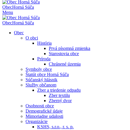
Obec
Horná Súča
Menu
Obec
Horná Súča
Obec
O obci
História
Prvá písomná zmienka
Starostovia obce
Príroda
Chránené územia
Symboly obce
Štatút obce Horná Súča
Súčanský hlásnik
Služby občanom
Zber a triedenie odpadu
Zber textilu
Zberný dvor
Osobnosti obce
Demografické údaje
Mimoriadne udalosti
Organizácie
KSHS, s.r.o., r. s. p.