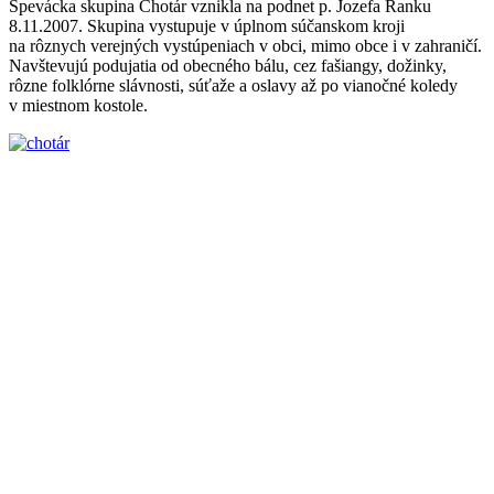
Spevácka skupina Chotár vznikla na podnet p. Jozefa Ranku
8.11.2007. Skupina vystupuje v úplnom súčanskom kroji
na rôznych verejných vystúpeniach v obci, mimo obce i v zahraničí.
Navštevujú podujatia od obecného bálu, cez fašiangy, dožinky,
rôzne folklórne slávnosti, súťaže a oslavy až po vianočné koledy
v miestnom kostole.