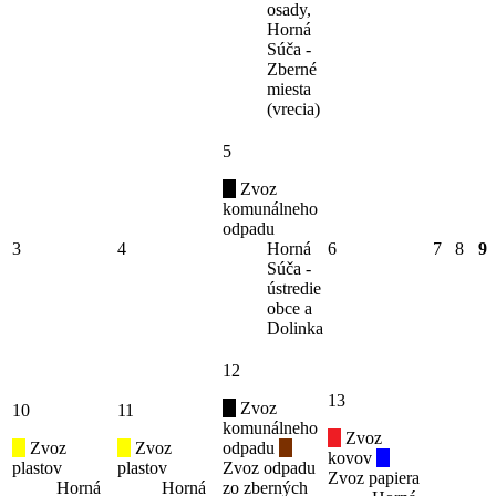
osady,
Horná
Súča -
Zberné
miesta
(vrecia)
5
Zvoz
komunálneho
odpadu
3
4
Horná
6
7
8
9
Súča -
ústredie
obce a
Dolinka
12
13
Zvoz
10
11
komunálneho
Zvoz
Zvoz
Zvoz
odpadu
kovov
plastov
plastov
Zvoz odpadu
Zvoz papiera
Horná
Horná
zo zberných