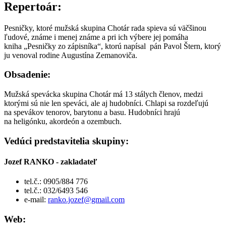
Repertoár:
Pesničky, ktoré mužská skupina Chotár rada spieva sú väčšinou
ľudové, známe i menej známe a pri ich výbere jej pomáha
kniha „Pesničky zo zápisníka“, ktorú napísal pán Pavol Štern, ktorý
ju venoval rodine Augustína Zemanoviča.
Obsadenie:
Mužská spevácka skupina Chotár má 13 stálych členov, medzi
ktorými sú nie len speváci, ale aj hudobníci. Chlapi sa rozdeľujú
na spevákov tenorov, barytonu a basu. Hudobníci hrajú
na heligónku, akordeón a ozembuch.
Vedúci predstavitelia skupiny:
Jozef RANKO - zakladateľ
tel.č.: 0905/884 776
tel.č.: 032/6493 546
e-mail:
ranko.jozef@gmail.com
Web: