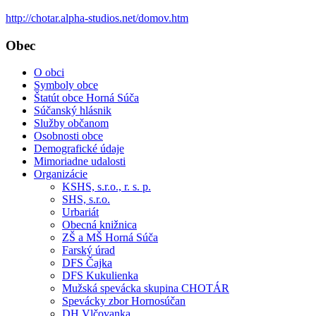
http://chotar.alpha-studios.net/domov.htm
Obec
O obci
Symboly obce
Štatút obce Horná Súča
Súčanský hlásnik
Služby občanom
Osobnosti obce
Demografické údaje
Mimoriadne udalosti
Organizácie
KSHS, s.r.o., r. s. p.
SHS, s.r.o.
Urbariát
Obecná knižnica
ZŠ a MŠ Horná Súča
Farský úrad
DFS Čajka
DFS Kukulienka
Mužská spevácka skupina CHOTÁR
Spevácky zbor Hornosúčan
DH Vlčovanka