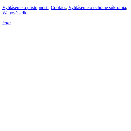
Vyhlásenie o prístupnosti
,
Cookies
,
Vyhlásenie o ochrane súkromia
,
Webové sídlo
hore