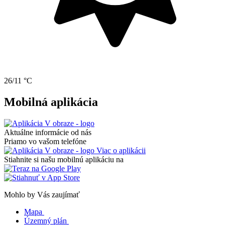
26/11 °C
Mobilná aplikácia
Aktuálne informácie od nás
Priamo vo vašom telefóne
Viac o aplikácii
Stiahnite si našu mobilnú aplikáciu na
Mohlo by Vás zaujímať
Mapa
Územný plán