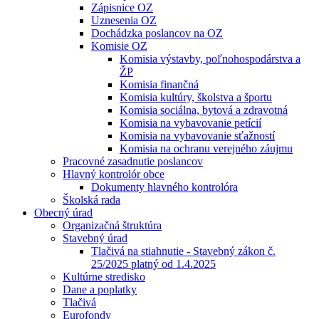
Zápisnice OZ
Uznesenia OZ
Dochádzka poslancov na OZ
Komisie OZ
Komisia výstavby, poľnohospodárstva a
ŽP
Komisia finančná
Komisia kultúry, školstva a športu
Komisia sociálna, bytová a zdravotná
Komisia na vybavovanie petícií
Komisia na vybavovanie sťažností
Komisia na ochranu verejného záujmu
Pracovné zasadnutie poslancov
Hlavný kontrolór obce
Dokumenty hlavného kontrolóra
Školská rada
Obecný úrad
Organizačná štruktúra
Stavebný úrad
Tlačivá na stiahnutie - Stavebný zákon č.
25/2025 platný od 1.4.2025
Kultúrne stredisko
Dane a poplatky
Tlačivá
Eurofondy