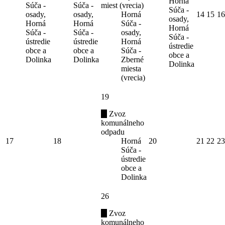
Horná
Súča -
Súča -
miest (vrecia)
Súča -
osady,
osady,
Horná
14
15
16
osady,
Horná
Horná
Súča -
Horná
Súča -
Súča -
osady,
Súča -
ústredie
ústredie
Horná
ústredie
obce a
obce a
Súča -
obce a
Dolinka
Dolinka
Zberné
Dolinka
miesta
(vrecia)
19
Zvoz
komunálneho
odpadu
17
18
Horná
20
21
22
23
Súča -
ústredie
obce a
Dolinka
26
Zvoz
komunálneho