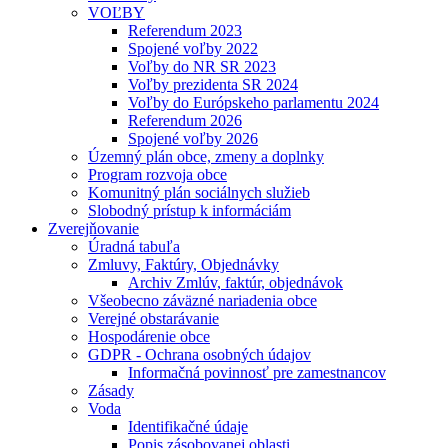
VOĽBY
Referendum 2023
Spojené voľby 2022
Voľby do NR SR 2023
Voľby prezidenta SR 2024
Voľby do Európskeho parlamentu 2024
Referendum 2026
Spojené voľby 2026
Územný plán obce, zmeny a doplnky
Program rozvoja obce
Komunitný plán sociálnych služieb
Slobodný prístup k informáciám
Zverejňovanie
Úradná tabuľa
Zmluvy, Faktúry, Objednávky
Archiv Zmlúv, faktúr, objednávok
Všeobecno záväzné nariadenia obce
Verejné obstarávanie
Hospodárenie obce
GDPR - Ochrana osobných údajov
Informačná povinnosť pre zamestnancov
Zásady
Voda
Identifikačné údaje
Popis zásobovanej oblasti