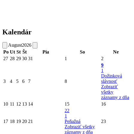
Kalendár
August
2026
Po
Ut
St
Št
Pia
So
Ne
27
28
29
30
31
1
2
9
1
Dožinková
3
4
5
6
7
8
slávnosť
Zobraziť
všetky
záznamy z dňa
10
11
12
13
14
15
16
22
1
17
18
19
20
21
Peňažná
23
Zobraziť všetky
záznamy z dňa