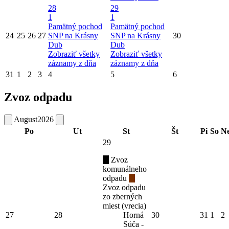
28
29
1
1
Pamätný pochod
Pamätný pochod
24
25
26
27
SNP na Krásny
SNP na Krásny
30
Dub
Dub
Zobraziť všetky
Zobraziť všetky
záznamy z dňa
záznamy z dňa
31
1
2
3
4
5
6
Zvoz odpadu
August
2026
Po
Ut
St
Št
Pi
So
N
29
Zvoz
komunálneho
odpadu
Zvoz odpadu
zo zberných
miest (vrecia)
27
28
Horná
30
31
1
2
Súča -