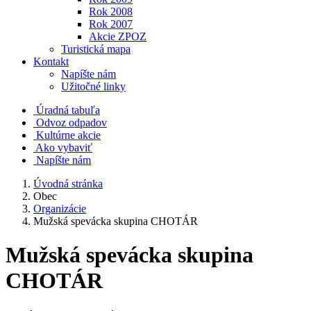
Rok 2008
Rok 2007
Akcie ZPOZ
Turistická mapa
Kontakt
Napíšte nám
Užitočné linky
Úradná tabuľa
Odvoz odpadov
Kultúrne akcie
Ako vybaviť
Napíšte nám
Úvodná stránka
Obec
Organizácie
Mužská spevácka skupina CHOTÁR
Mužská spevácka skupina
CHOTÁR