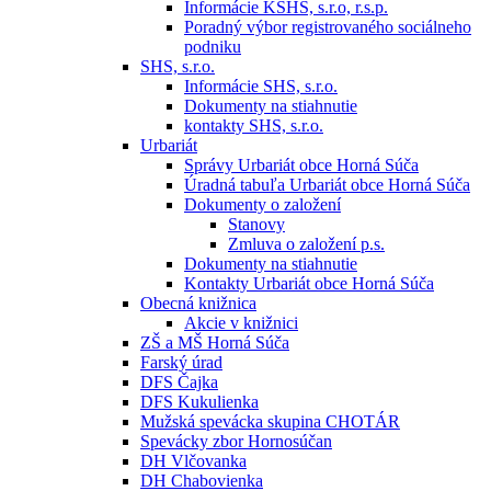
Informácie KSHS, s.r.o, r.s.p.
Poradný výbor registrovaného sociálneho
podniku
SHS, s.r.o.
Informácie SHS, s.r.o.
Dokumenty na stiahnutie
kontakty SHS, s.r.o.
Urbariát
Správy Urbariát obce Horná Súča
Úradná tabuľa Urbariát obce Horná Súča
Dokumenty o založení
Stanovy
Zmluva o založení p.s.
Dokumenty na stiahnutie
Kontakty Urbariát obce Horná Súča
Obecná knižnica
Akcie v knižnici
ZŠ a MŠ Horná Súča
Farský úrad
DFS Čajka
DFS Kukulienka
Mužská spevácka skupina CHOTÁR
Spevácky zbor Hornosúčan
DH Vlčovanka
DH Chabovienka