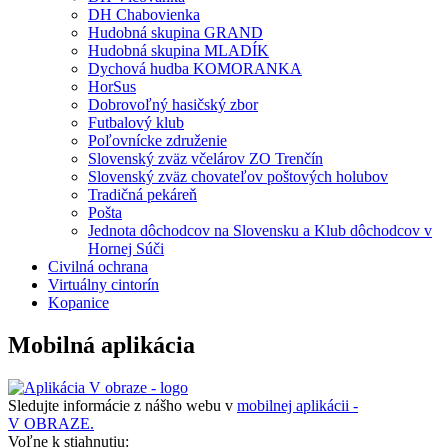
DH Chabovienka
Hudobná skupina GRAND
Hudobná skupina MLADÍK
Dychová hudba KOMORANKA
HorSus
Dobrovoľný hasičský zbor
Futbalový klub
Poľovnícke združenie
Slovenský zväz včelárov ZO Trenčín
Slovenský zväz chovateľov poštových holubov
Tradičná pekáreň
Pošta
Jednota dôchodcov na Slovensku a Klub dôchodcov v
Hornej Súči
Civilná ochrana
Virtuálny cintorín
Kopanice
Mobilná aplikácia
Sledujte informácie z nášho webu v
mobilnej aplikácii -
V OBRAZE.
Voľne k stiahnutiu: