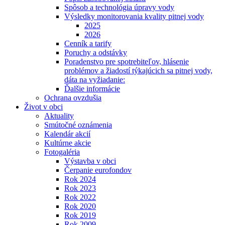
Spôsob a technológia úpravy vody
Výsledky monitorovania kvality pitnej vody
2025
2026
Cenník a tarify
Poruchy a odstávky
Poradenstvo pre spotrebiteľov, hlásenie
problémov a žiadostí týkajúcich sa pitnej vody,
dáta na vyžiadanie:
Ďalšie informácie
Ochrana ovzdušia
Život v obci
Aktuality
Smútočné oznámenia
Kalendár akcií
Kultúrne akcie
Fotogaléria
Výstavba v obci
Čerpanie eurofondov
Rok 2024
Rok 2023
Rok 2022
Rok 2020
Rok 2019
Rok 2009