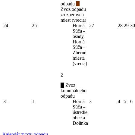
odpadu
Zvoz odpadu
zo zberných
miest (vrecia)
24
25
Horná
27
28
29
30
Súča -
osady,
Horná
Súča -
Zberné
miesta
(vrecia)
2
Zvoz
komunálneho
odpadu
31
1
Horná
3
4
5
6
Súča -
ústredie
obce a
Dolinka
Kalendár zvozu odpadu