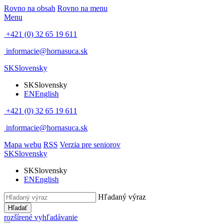
Rovno na obsah
Rovno na menu
Menu
+421 (0) 32 65 19 611
informacie@hornasuca.sk
SK
Slovensky
SK
Slovensky
EN
English
+421 (0) 32 65 19 611
informacie@hornasuca.sk
Mapa webu
RSS
Verzia pre seniorov
SK
Slovensky
SK
Slovensky
EN
English
Hľadaný výraz
Hľadať
rozšírené vyhľadávanie