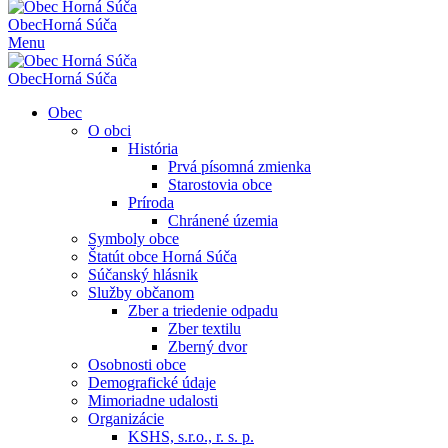
Obec
Horná Súča
Menu
Obec
Horná Súča
Obec
O obci
História
Prvá písomná zmienka
Starostovia obce
Príroda
Chránené územia
Symboly obce
Štatút obce Horná Súča
Súčanský hlásnik
Služby občanom
Zber a triedenie odpadu
Zber textilu
Zberný dvor
Osobnosti obce
Demografické údaje
Mimoriadne udalosti
Organizácie
KSHS, s.r.o., r. s. p.