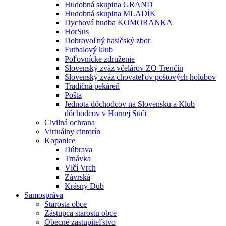
Hudobná skupina GRAND
Hudobná skupina MLADÍK
Dychová hudba KOMORANKA
HorSus
Dobrovoľný hasičský zbor
Futbalový klub
Poľovnícke združenie
Slovenský zväz včelárov ZO Trenčín
Slovenský zväz chovateľov poštových holubov
Tradičná pekáreň
Pošta
Jednota dôchodcov na Slovensku a Klub
dôchodcov v Hornej Súči
Civilná ochrana
Virtuálny cintorín
Kopanice
Dúbrava
Trnávka
Vlčí Vrch
Závrská
Krásny Dub
Samospráva
Starosta obce
Zástupca starostu obce
Obecné zastupiteľstvo