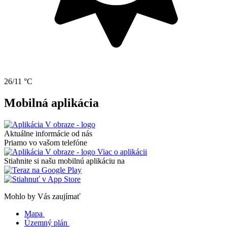
26/11 °C
Mobilná aplikácia
Aktuálne informácie od nás
Priamo vo vašom telefóne
Viac o aplikácii
Stiahnite si našu mobilnú aplikáciu na
Mohlo by Vás zaujímať
Mapa
Územný plán