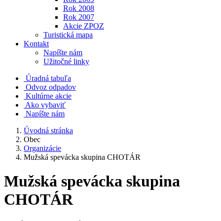
Rok 2008
Rok 2007
Akcie ZPOZ
Turistická mapa
Kontakt
Napíšte nám
Užitočné linky
Úradná tabuľa
Odvoz odpadov
Kultúrne akcie
Ako vybaviť
Napíšte nám
Úvodná stránka
Obec
Organizácie
Mužská spevácka skupina CHOTÁR
Mužská spevácka skupina
CHOTÁR