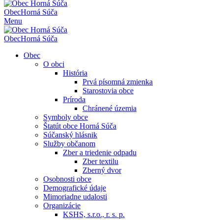
Obec
Horná Súča
Menu
Obec
Horná Súča
Obec
O obci
História
Prvá písomná zmienka
Starostovia obce
Príroda
Chránené územia
Symboly obce
Štatút obce Horná Súča
Súčanský hlásnik
Služby občanom
Zber a triedenie odpadu
Zber textilu
Zberný dvor
Osobnosti obce
Demografické údaje
Mimoriadne udalosti
Organizácie
KSHS, s.r.o., r. s. p.