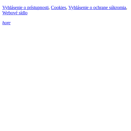
Vyhlásenie o prístupnosti
,
Cookies
,
Vyhlásenie o ochrane súkromia
,
Webové sídlo
hore