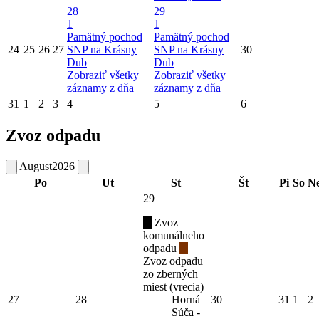
28
29
1
1
Pamätný pochod
Pamätný pochod
24
25
26
27
SNP na Krásny
SNP na Krásny
30
Dub
Dub
Zobraziť všetky
Zobraziť všetky
záznamy z dňa
záznamy z dňa
31
1
2
3
4
5
6
Zvoz odpadu
August
2026
Po
Ut
St
Št
Pi
So
N
29
Zvoz
komunálneho
odpadu
Zvoz odpadu
zo zberných
miest (vrecia)
27
28
Horná
30
31
1
2
Súča -