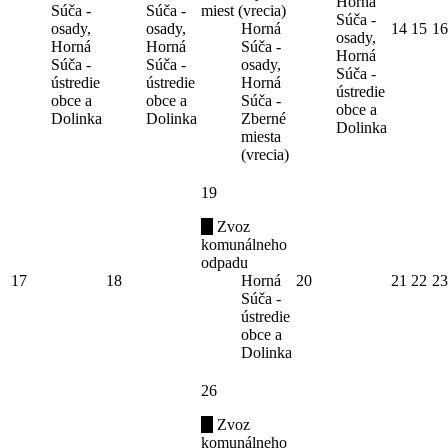
Horná
Súča -
Súča -
miest (vrecia)
Súča -
osady,
osady,
Horná
14
15
16
osady,
Horná
Horná
Súča -
Horná
Súča -
Súča -
osady,
Súča -
ústredie
ústredie
Horná
ústredie
obce a
obce a
Súča -
obce a
Dolinka
Dolinka
Zberné
Dolinka
miesta
(vrecia)
19
Zvoz
komunálneho
odpadu
17
18
Horná
20
21
22
23
Súča -
ústredie
obce a
Dolinka
26
Zvoz
komunálneho