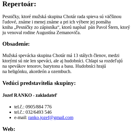
Repertoár:
Pesničky, ktoré mužská skupina Chotár rada spieva sú väčšinou
ľudové, známe i menej známe a pri ich výbere jej pomáha
kniha „Pesničky zo zápisníka“, ktorú napísal pán Pavol Štern, ktorý
ju venoval rodine Augustína Zemanoviča.
Obsadenie:
Mužská spevácka skupina Chotár má 13 stálych členov, medzi
ktorými sú nie len speváci, ale aj hudobníci. Chlapi sa rozdeľujú
na spevákov tenorov, barytonu a basu. Hudobníci hrajú
na heligónku, akordeón a ozembuch.
Vedúci predstavitelia skupiny:
Jozef RANKO - zakladateľ
tel.č.: 0905/884 776
tel.č.: 032/6493 546
e-mail:
ranko.jozef@gmail.com
Web: