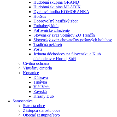
Hudobná skupina GRAND
Hudobná skupina MLADÍK
Dychová hudba KOMORANKA
HorSus
Dobrovoľný hasičský zbor
Futbalový klub
Poľovnícke združenie
Slovenský zväz včelárov ZO Trenčín
Slovenský zväz chovateľov poštových holubov
Tradičná pekáreň
Pošta
Jednota dôchodcov na Slovensku a Klub
dôchodcov v Hornej Súči
Civilná ochrana
Virtuálny cintorín
Kopanice
Dúbrava
Trnávka
Vlčí Vrch
Závrská
Krásny Dub
Samospráva
Starosta obce
Zástupca starostu obce
Obecné zastupiteľstvo