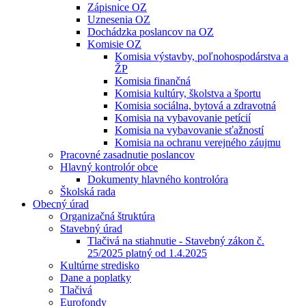
Zápisnice OZ
Uznesenia OZ
Dochádzka poslancov na OZ
Komisie OZ
Komisia výstavby, poľnohospodárstva a
ŽP
Komisia finančná
Komisia kultúry, školstva a športu
Komisia sociálna, bytová a zdravotná
Komisia na vybavovanie petícií
Komisia na vybavovanie sťažností
Komisia na ochranu verejného záujmu
Pracovné zasadnutie poslancov
Hlavný kontrolór obce
Dokumenty hlavného kontrolóra
Školská rada
Obecný úrad
Organizačná štruktúra
Stavebný úrad
Tlačivá na stiahnutie - Stavebný zákon č.
25/2025 platný od 1.4.2025
Kultúrne stredisko
Dane a poplatky
Tlačivá
Eurofondy