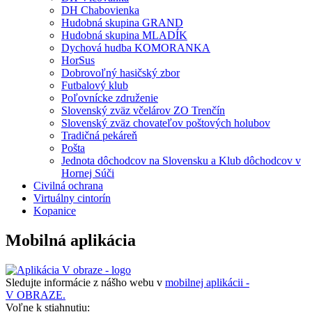
DH Chabovienka
Hudobná skupina GRAND
Hudobná skupina MLADÍK
Dychová hudba KOMORANKA
HorSus
Dobrovoľný hasičský zbor
Futbalový klub
Poľovnícke združenie
Slovenský zväz včelárov ZO Trenčín
Slovenský zväz chovateľov poštových holubov
Tradičná pekáreň
Pošta
Jednota dôchodcov na Slovensku a Klub dôchodcov v
Hornej Súči
Civilná ochrana
Virtuálny cintorín
Kopanice
Mobilná aplikácia
Sledujte informácie z nášho webu v
mobilnej aplikácii -
V OBRAZE.
Voľne k stiahnutiu: