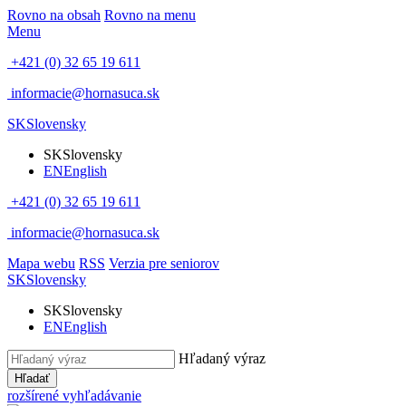
Rovno na obsah
Rovno na menu
Menu
+421 (0) 32 65 19 611
informacie@hornasuca.sk
SK
Slovensky
SK
Slovensky
EN
English
+421 (0) 32 65 19 611
informacie@hornasuca.sk
Mapa webu
RSS
Verzia pre seniorov
SK
Slovensky
SK
Slovensky
EN
English
Hľadaný výraz
Hľadať
rozšírené vyhľadávanie