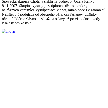
Spevácka skupina Chotár vznikla na podnet p. Jozefa Ranku
8.11.2007. Skupina vystupuje v úplnom súčanskom kroji
na rôznych verejných vystúpeniach v obci, mimo obce i v zahraničí.
Navštevujú podujatia od obecného bálu, cez fašiangy, dožinky,
rôzne folklórne slávnosti, súťaže a oslavy až po vianočné koledy
v miestnom kostole.