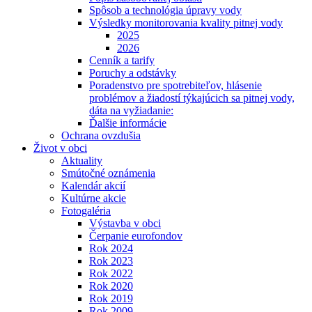
Spôsob a technológia úpravy vody
Výsledky monitorovania kvality pitnej vody
2025
2026
Cenník a tarify
Poruchy a odstávky
Poradenstvo pre spotrebiteľov, hlásenie
problémov a žiadostí týkajúcich sa pitnej vody,
dáta na vyžiadanie:
Ďalšie informácie
Ochrana ovzdušia
Život v obci
Aktuality
Smútočné oznámenia
Kalendár akcií
Kultúrne akcie
Fotogaléria
Výstavba v obci
Čerpanie eurofondov
Rok 2024
Rok 2023
Rok 2022
Rok 2020
Rok 2019
Rok 2009