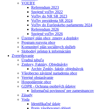
VOĽBY
Referendum 2023
Spojené voľby 2022
Voľby do NR SR 2023
Voľby prezidenta SR 2024
Voľby do Európskeho parlamentu 2024
Referendum 2026
Spojené voľby 2026
Územný plán obce, zmeny a doplnky
Program rozvoja obce
Komunitný plán sociálnych služieb
Slobodný prístup k informáciám
Zverejňovanie
Úradná tabuľa
Zmluvy, Faktúry, Objednávky
Archiv Zmlúv, faktúr, objednávok
Všeobecno záväzné nariadenia obce
Verejné obstarávanie
Hospodárenie obce
GDPR - Ochrana osobných údajov
Informačná povinnosť pre zamestnancov
Zásady
Voda
Identifikačné údaje
Popis zásobovanej oblasti