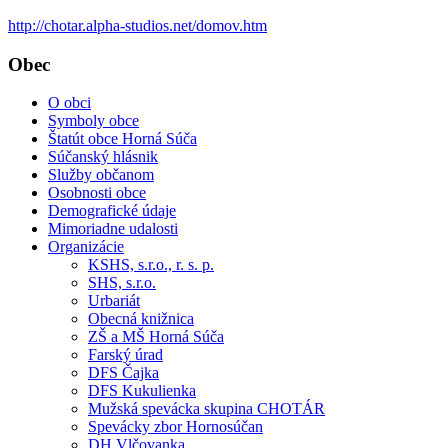
http://chotar.alpha-studios.net/domov.htm
Obec
O obci
Symboly obce
Štatút obce Horná Súča
Súčanský hlásnik
Služby občanom
Osobnosti obce
Demografické údaje
Mimoriadne udalosti
Organizácie
KSHS, s.r.o., r. s. p.
SHS, s.r.o.
Urbariát
Obecná knižnica
ZŠ a MŠ Horná Súča
Farský úrad
DFS Čajka
DFS Kukulienka
Mužská spevácka skupina CHOTÁR
Spevácky zbor Hornosúčan
DH Vlčovanka