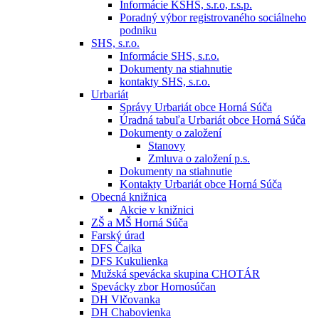
Informácie KSHS, s.r.o, r.s.p.
Poradný výbor registrovaného sociálneho
podniku
SHS, s.r.o.
Informácie SHS, s.r.o.
Dokumenty na stiahnutie
kontakty SHS, s.r.o.
Urbariát
Správy Urbariát obce Horná Súča
Úradná tabuľa Urbariát obce Horná Súča
Dokumenty o založení
Stanovy
Zmluva o založení p.s.
Dokumenty na stiahnutie
Kontakty Urbariát obce Horná Súča
Obecná knižnica
Akcie v knižnici
ZŠ a MŠ Horná Súča
Farský úrad
DFS Čajka
DFS Kukulienka
Mužská spevácka skupina CHOTÁR
Spevácky zbor Hornosúčan
DH Vlčovanka
DH Chabovienka