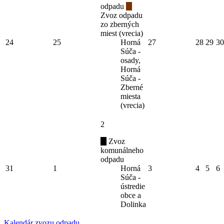
odpadu
Zvoz odpadu
zo zberných
miest (vrecia)
24
25
Horná
27
28
29
30
Súča -
osady,
Horná
Súča -
Zberné
miesta
(vrecia)
2
Zvoz
komunálneho
odpadu
31
1
Horná
3
4
5
6
Súča -
ústredie
obce a
Dolinka
Kalendár zvozu odpadu