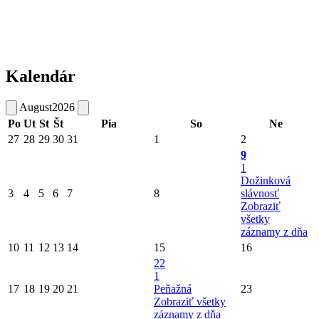
Kalendár
August
2026
Po
Ut
St
Št
Pia
So
Ne
27
28
29
30
31
1
2
9
1
Dožinková
3
4
5
6
7
8
slávnosť
Zobraziť
všetky
záznamy z dňa
10
11
12
13
14
15
16
22
1
17
18
19
20
21
Peňažná
23
Zobraziť všetky
záznamy z dňa