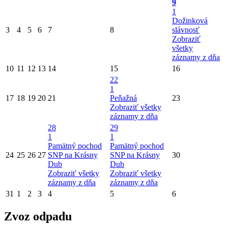
9
1
Dožinková
3
4
5
6
7
8
slávnosť
Zobraziť
všetky
záznamy z dňa
10
11
12
13
14
15
16
22
1
17
18
19
20
21
Peňažná
23
Zobraziť všetky
záznamy z dňa
28
29
1
1
Pamätný pochod
Pamätný pochod
24
25
26
27
SNP na Krásny
SNP na Krásny
30
Dub
Dub
Zobraziť všetky
Zobraziť všetky
záznamy z dňa
záznamy z dňa
31
1
2
3
4
5
6
Zvoz odpadu