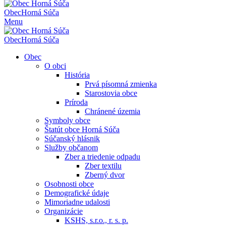
Obec
Horná Súča
Menu
Obec
Horná Súča
Obec
O obci
História
Prvá písomná zmienka
Starostovia obce
Príroda
Chránené územia
Symboly obce
Štatút obce Horná Súča
Súčanský hlásnik
Služby občanom
Zber a triedenie odpadu
Zber textilu
Zberný dvor
Osobnosti obce
Demografické údaje
Mimoriadne udalosti
Organizácie
KSHS, s.r.o., r. s. p.