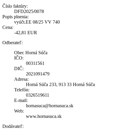
Číslo faktúry:
DFD2025/0078
Popis plnenia:
vyúčt.EE 08/25 VV 740
Cena:
-42,81 EUR
Odberateľ:
Obec Horná Súča
IČO:
00311561
DIČ:
2021091479
Adresa:
Horná Súča 233, 913 33 Horná Súča
Telefón:
0326519611
E-mail:
hornasuca@hornasuca.sk
Web:
www.hornasuca.sk
Dodávateľ: