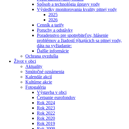
Spôsob a technológia úpravy vody
Výsledky monitorovania kvality pitnej vody
2025
2026
Cenník a tarify
Poruchy a odstávky
Poradenstvo pre spotrebiteľov, hlásenie
problémov a žiadostí týkajúcich sa pitnej vody,
dáta na vyžiadanie:
Ďalšie informácie
Ochrana ovzdušia
Život v obci
Aktuality
Smútočné oznámenia
Kalendár akcií
Kultúrne akcie
Fotogaléria
Výstavba v obci
Čerpanie eurofondov
Rok 2024
Rok 2023
Rok 2022
Rok 2020
Rok 2019
Rok 2009