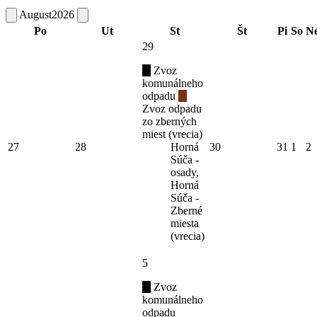
August
2026
Po
Ut
St
Št
Pi
So
N
29
Zvoz
komunálneho
odpadu
Zvoz odpadu
zo zberných
miest (vrecia)
27
28
Horná
30
31
1
2
Súča -
osady,
Horná
Súča -
Zberné
miesta
(vrecia)
5
Zvoz
komunálneho
odpadu