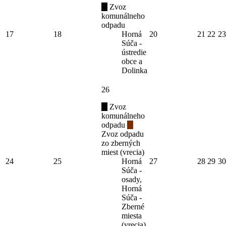
Zvoz
komunálneho
odpadu
17
18
Horná
20
21
22
23
Súča -
ústredie
obce a
Dolinka
26
Zvoz
komunálneho
odpadu
Zvoz odpadu
zo zberných
miest (vrecia)
24
25
Horná
27
28
29
30
Súča -
osady,
Horná
Súča -
Zberné
miesta
(vrecia)