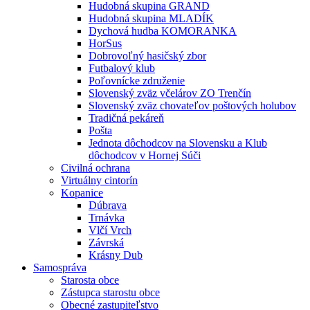
Hudobná skupina GRAND
Hudobná skupina MLADÍK
Dychová hudba KOMORANKA
HorSus
Dobrovoľný hasičský zbor
Futbalový klub
Poľovnícke združenie
Slovenský zväz včelárov ZO Trenčín
Slovenský zväz chovateľov poštových holubov
Tradičná pekáreň
Pošta
Jednota dôchodcov na Slovensku a Klub
dôchodcov v Hornej Súči
Civilná ochrana
Virtuálny cintorín
Kopanice
Dúbrava
Trnávka
Vlčí Vrch
Závrská
Krásny Dub
Samospráva
Starosta obce
Zástupca starostu obce
Obecné zastupiteľstvo