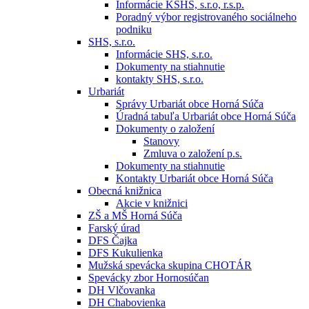
Informácie KSHS, s.r.o, r.s.p.
Poradný výbor registrovaného sociálneho
podniku
SHS, s.r.o.
Informácie SHS, s.r.o.
Dokumenty na stiahnutie
kontakty SHS, s.r.o.
Urbariát
Správy Urbariát obce Horná Súča
Úradná tabuľa Urbariát obce Horná Súča
Dokumenty o založení
Stanovy
Zmluva o založení p.s.
Dokumenty na stiahnutie
Kontakty Urbariát obce Horná Súča
Obecná knižnica
Akcie v knižnici
ZŠ a MŠ Horná Súča
Farský úrad
DFS Čajka
DFS Kukulienka
Mužská spevácka skupina CHOTÁR
Spevácky zbor Hornosúčan
DH Vlčovanka
DH Chabovienka