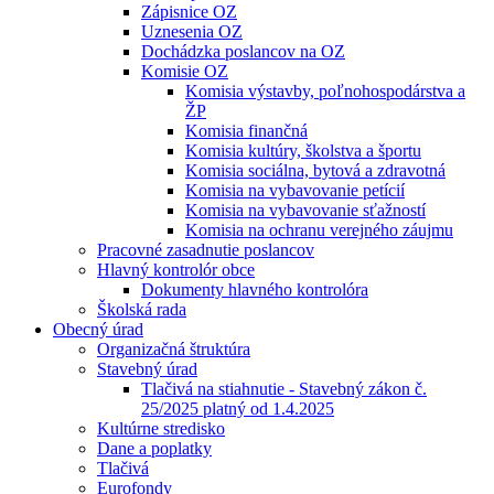
Zápisnice OZ
Uznesenia OZ
Dochádzka poslancov na OZ
Komisie OZ
Komisia výstavby, poľnohospodárstva a
ŽP
Komisia finančná
Komisia kultúry, školstva a športu
Komisia sociálna, bytová a zdravotná
Komisia na vybavovanie petícií
Komisia na vybavovanie sťažností
Komisia na ochranu verejného záujmu
Pracovné zasadnutie poslancov
Hlavný kontrolór obce
Dokumenty hlavného kontrolóra
Školská rada
Obecný úrad
Organizačná štruktúra
Stavebný úrad
Tlačivá na stiahnutie - Stavebný zákon č.
25/2025 platný od 1.4.2025
Kultúrne stredisko
Dane a poplatky
Tlačivá
Eurofondy