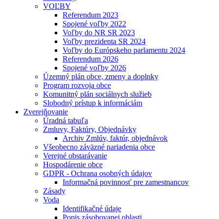
VOĽBY
Referendum 2023
Spojené voľby 2022
Voľby do NR SR 2023
Voľby prezidenta SR 2024
Voľby do Európskeho parlamentu 2024
Referendum 2026
Spojené voľby 2026
Územný plán obce, zmeny a doplnky
Program rozvoja obce
Komunitný plán sociálnych služieb
Slobodný prístup k informáciám
Zverejňovanie
Úradná tabuľa
Zmluvy, Faktúry, Objednávky
Archiv Zmlúv, faktúr, objednávok
Všeobecno záväzné nariadenia obce
Verejné obstarávanie
Hospodárenie obce
GDPR - Ochrana osobných údajov
Informačná povinnosť pre zamestnancov
Zásady
Voda
Identifikačné údaje
Popis zásobovanej oblasti