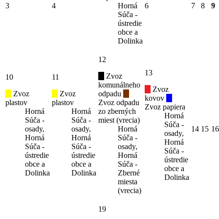
3
4
Horná
6
7
8
9
Súča -
ústredie
obce a
Dolinka
12
13
Zvoz
10
11
komunálneho
Zvoz
Zvoz
Zvoz
odpadu
kovov
plastov
plastov
Zvoz odpadu
Zvoz papiera
Horná
Horná
zo zberných
Horná
Súča -
Súča -
miest (vrecia)
Súča -
osady,
osady,
Horná
14
15
16
osady,
Horná
Horná
Súča -
Horná
Súča -
Súča -
osady,
Súča -
ústredie
ústredie
Horná
ústredie
obce a
obce a
Súča -
obce a
Dolinka
Dolinka
Zberné
Dolinka
miesta
(vrecia)
19