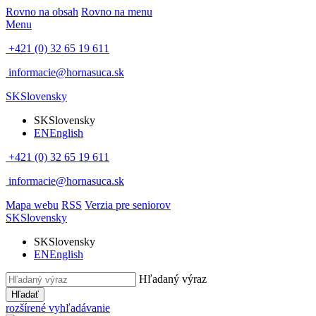
Rovno na obsah
Rovno na menu
Menu
+421 (0) 32 65 19 611
informacie@hornasuca.sk
SK
Slovensky
SK
Slovensky
EN
English
+421 (0) 32 65 19 611
informacie@hornasuca.sk
Mapa webu
RSS
Verzia pre seniorov
SK
Slovensky
SK
Slovensky
EN
English
Hľadaný výraz
Hľadať
rozšírené vyhľadávanie