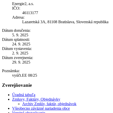
Energie2, a.s.
IČO:
46113177
Adresa:
Lazaretská 3A, 81108 Bratislava, Slovenská republika
Dátum doručenia:
5. 9. 2025
Dátum splatnosti:
24. 9. 2025
Dátum vystavenia:
2. 9. 2025
Dátum zverejnenia:
29. 9. 2025
Poznámka:
vyúčt.EE 08/25
Zverejňovanie
Úradná tabuľa
Zmluvy, Faktúry, Objednávky
Archiv Zmlúv, faktúr, objednávok
Všeobecno záväzné nariadenia obce
Verejné obstarávanie