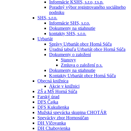
Informácie KSHS, s.r.o, r.s.p.
Poradný výbor registrovaného sociálneho
podniku
SHS, s.r.o.
Informácie SHS, s.r.o.
Dokumenty na stiahnutie
kontakty SHS, s.r.o.
Urbariát
Správy Urbariát obce Horná Súča
Úradná tabuľa Urbariát obce Horná Súča
Dokumenty o založení
Stanovy
Zmluva o založení p.s.
Dokumenty na stiahnutie
Kontakty Urbariát obce Horná Súča
Obecná knižnica
Akcie v knižnici
ZŠ a MŠ Horná Súča
Farský úrad
DFS Čajka
DFS Kukulienka
Mužská spevácka skupina CHOTÁR
Spevácky zbor Hornosúčan
DH Vlčovanka
DH Chabovienka