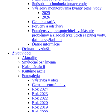
Spôsob a technológia úpravy vody
Výsledky monitorovania kvality pitnej vody
2025
2026
Cenník a tarify
Poruchy a odstávky
Poradenstvo pre spotrebiteľov, hlásenie
problémov a žiadostí týkajúcich sa pitnej vody,
dáta na vyžiadanie:
Ďalšie informácie
Ochrana ovzdušia
Život v obci
Aktuality
Smútočné oznámenia
Kalendár akcií
Kultúrne akcie
Fotogaléria
Výstavba v obci
Čerpanie eurofondov
Rok 2024
Rok 2023
Rok 2022
Rok 2020
Rok 2019
Rok 2009