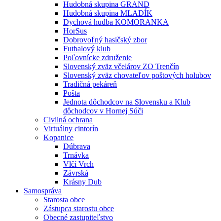
Hudobná skupina GRAND
Hudobná skupina MLADÍK
Dychová hudba KOMORANKA
HorSus
Dobrovoľný hasičský zbor
Futbalový klub
Poľovnícke združenie
Slovenský zväz včelárov ZO Trenčín
Slovenský zväz chovateľov poštových holubov
Tradičná pekáreň
Pošta
Jednota dôchodcov na Slovensku a Klub
dôchodcov v Hornej Súči
Civilná ochrana
Virtuálny cintorín
Kopanice
Dúbrava
Trnávka
Vlčí Vrch
Závrská
Krásny Dub
Samospráva
Starosta obce
Zástupca starostu obce
Obecné zastupiteľstvo