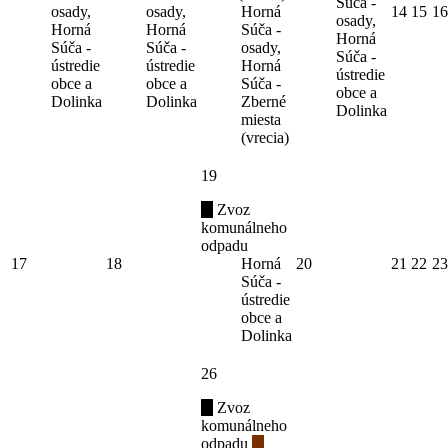
Súča -
osady,
osady,
Horná
14
15
16
osady,
Horná
Horná
Súča -
Horná
Súča -
Súča -
osady,
Súča -
ústredie
ústredie
Horná
ústredie
obce a
obce a
Súča -
obce a
Dolinka
Dolinka
Zberné
Dolinka
miesta
(vrecia)
19
Zvoz
komunálneho
odpadu
17
18
Horná
20
21
22
23
Súča -
ústredie
obce a
Dolinka
26
Zvoz
komunálneho
odpadu