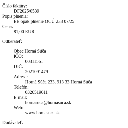
Číslo faktúry:
DF2025/0539
Popis plnenia:
EE opak.plnenie OCÚ 233 07/25
Cena:
81,00 EUR
Odberateľ:
Obec Horná Súča
IČO:
00311561
DIČ:
2021091479
Adresa:
Horná Súča 233, 913 33 Horná Súča
Telefón:
0326519611
E-mail:
hornasuca@hornasuca.sk
Web:
www.hornasuca.sk
Dodávateľ: