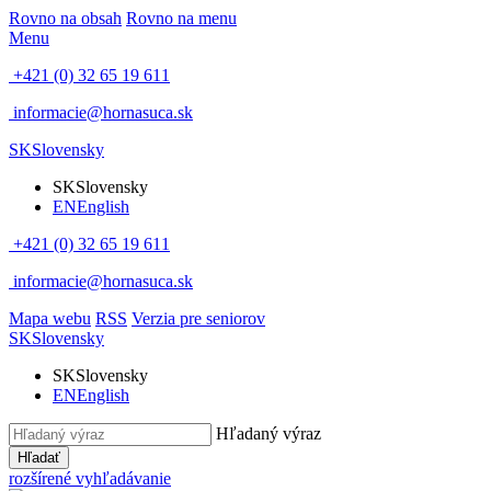
Rovno na obsah
Rovno na menu
Menu
+421 (0) 32 65 19 611
informacie@hornasuca.sk
SK
Slovensky
SK
Slovensky
EN
English
+421 (0) 32 65 19 611
informacie@hornasuca.sk
Mapa webu
RSS
Verzia pre seniorov
SK
Slovensky
SK
Slovensky
EN
English
Hľadaný výraz
Hľadať
rozšírené vyhľadávanie