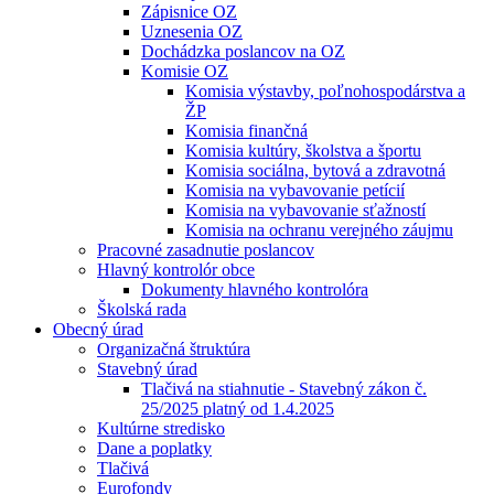
Zápisnice OZ
Uznesenia OZ
Dochádzka poslancov na OZ
Komisie OZ
Komisia výstavby, poľnohospodárstva a
ŽP
Komisia finančná
Komisia kultúry, školstva a športu
Komisia sociálna, bytová a zdravotná
Komisia na vybavovanie petícií
Komisia na vybavovanie sťažností
Komisia na ochranu verejného záujmu
Pracovné zasadnutie poslancov
Hlavný kontrolór obce
Dokumenty hlavného kontrolóra
Školská rada
Obecný úrad
Organizačná štruktúra
Stavebný úrad
Tlačivá na stiahnutie - Stavebný zákon č.
25/2025 platný od 1.4.2025
Kultúrne stredisko
Dane a poplatky
Tlačivá
Eurofondy