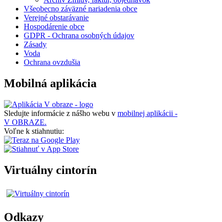
Všeobecno záväzné nariadenia obce
Verejné obstarávanie
Hospodárenie obce
GDPR - Ochrana osobných údajov
Zásady
Voda
Ochrana ovzdušia
Mobilná aplikácia
Sledujte informácie z nášho webu v
mobilnej aplikácii -
V OBRAZE.
Voľne k stiahnutiu:
Virtuálny cintorín
Odkazy