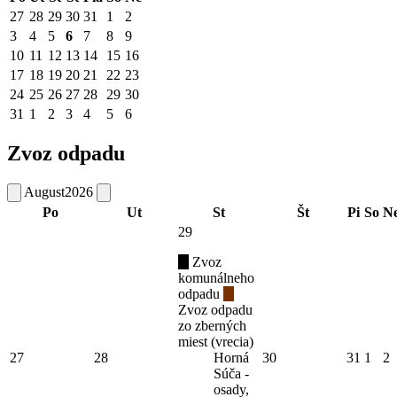
27
28
29
30
31
1
2
3
4
5
6
7
8
9
10
11
12
13
14
15
16
17
18
19
20
21
22
23
24
25
26
27
28
29
30
31
1
2
3
4
5
6
Zvoz odpadu
August
2026
Po
Ut
St
Št
Pi
So
N
29
Zvoz
komunálneho
odpadu
Zvoz odpadu
zo zberných
miest (vrecia)
27
28
Horná
30
31
1
2
Súča -
osady,