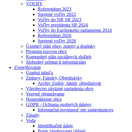
VOĽBY
Referendum 2023
Spojené voľby 2022
Voľby do NR SR 2023
Voľby prezidenta SR 2024
Voľby do Európskeho parlamentu 2024
Referendum 2026
Spojené voľby 2026
Územný plán obce, zmeny a doplnky
Program rozvoja obce
Komunitný plán sociálnych služieb
Slobodný prístup k informáciám
Zverejňovanie
Úradná tabuľa
Zmluvy, Faktúry, Objednávky
Archiv Zmlúv, faktúr, objednávok
Všeobecno záväzné nariadenia obce
Verejné obstarávanie
Hospodárenie obce
GDPR - Ochrana osobných údajov
Informačná povinnosť pre zamestnancov
Zásady
Voda
Identifikačné údaje
Popis zásobovanej oblasti