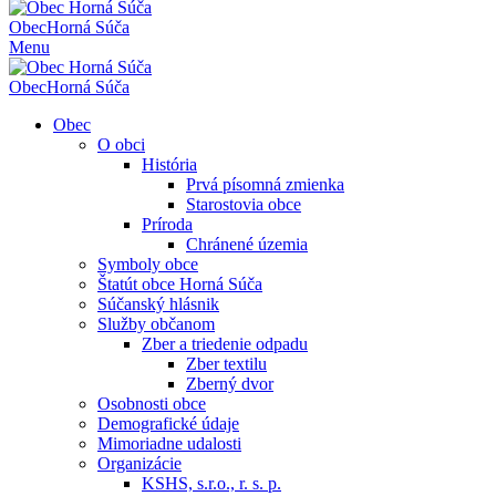
Obec
Horná Súča
Menu
Obec
Horná Súča
Obec
O obci
História
Prvá písomná zmienka
Starostovia obce
Príroda
Chránené územia
Symboly obce
Štatút obce Horná Súča
Súčanský hlásnik
Služby občanom
Zber a triedenie odpadu
Zber textilu
Zberný dvor
Osobnosti obce
Demografické údaje
Mimoriadne udalosti
Organizácie
KSHS, s.r.o., r. s. p.