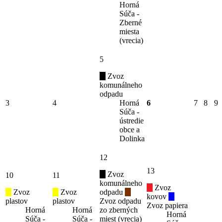
Horná
Súča -
Zberné
miesta
(vrecia)
5
Zvoz
komunálneho
odpadu
3
4
Horná
6
7
8
9
Súča -
ústredie
obce a
Dolinka
12
13
Zvoz
10
11
komunálneho
Zvoz
Zvoz
Zvoz
odpadu
kovov
plastov
plastov
Zvoz odpadu
Zvoz papiera
Horná
Horná
zo zberných
Horná
Súča -
Súča -
miest (vrecia)