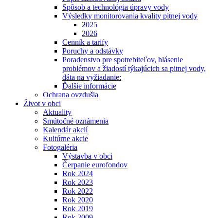
Spôsob a technológia úpravy vody
Výsledky monitorovania kvality pitnej vody
2025
2026
Cenník a tarify
Poruchy a odstávky
Poradenstvo pre spotrebiteľov, hlásenie
problémov a žiadostí týkajúcich sa pitnej vody,
dáta na vyžiadanie:
Ďalšie informácie
Ochrana ovzdušia
Život v obci
Aktuality
Smútočné oznámenia
Kalendár akcií
Kultúrne akcie
Fotogaléria
Výstavba v obci
Čerpanie eurofondov
Rok 2024
Rok 2023
Rok 2022
Rok 2020
Rok 2019
Rok 2009