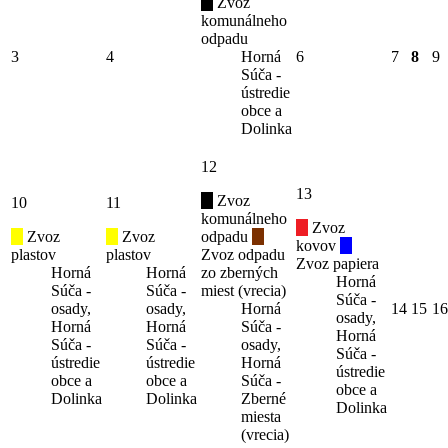
Zvoz
komunálneho
odpadu
3
4
Horná
6
7
8
9
Súča -
ústredie
obce a
Dolinka
12
13
Zvoz
10
11
komunálneho
Zvoz
Zvoz
Zvoz
odpadu
kovov
plastov
plastov
Zvoz odpadu
Zvoz papiera
Horná
Horná
zo zberných
Horná
Súča -
Súča -
miest (vrecia)
Súča -
osady,
osady,
Horná
14
15
16
osady,
Horná
Horná
Súča -
Horná
Súča -
Súča -
osady,
Súča -
ústredie
ústredie
Horná
ústredie
obce a
obce a
Súča -
obce a
Dolinka
Dolinka
Zberné
Dolinka
miesta
(vrecia)