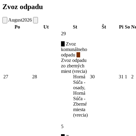
Zvoz odpadu
August
2026
Po
Ut
St
Št
Pi
So
N
29
Zvoz
komunálneho
odpadu
Zvoz odpadu
zo zberných
miest (vrecia)
27
28
Horná
30
31
1
2
Súča -
osady,
Horná
Súča -
Zberné
miesta
(vrecia)
5