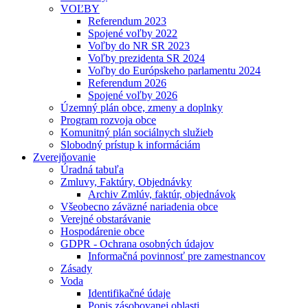
VOĽBY
Referendum 2023
Spojené voľby 2022
Voľby do NR SR 2023
Voľby prezidenta SR 2024
Voľby do Európskeho parlamentu 2024
Referendum 2026
Spojené voľby 2026
Územný plán obce, zmeny a doplnky
Program rozvoja obce
Komunitný plán sociálnych služieb
Slobodný prístup k informáciám
Zverejňovanie
Úradná tabuľa
Zmluvy, Faktúry, Objednávky
Archiv Zmlúv, faktúr, objednávok
Všeobecno záväzné nariadenia obce
Verejné obstarávanie
Hospodárenie obce
GDPR - Ochrana osobných údajov
Informačná povinnosť pre zamestnancov
Zásady
Voda
Identifikačné údaje
Popis zásobovanej oblasti