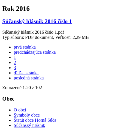
Rok 2016
Súčanský hlásnik 2016 číslo 1
Súčanský hlásnik 2016 číslo 1.pdf
Typ súboru: PDF dokument, Veľkosť: 2,29 MB
prvá stránka
predchádzajúca stránka
1
2
3
ďalšia stránka
posledná stránka
Zobrazené
1
-
20
z 102
Obec
O obci
Symboly obce
Štatút obce Horná Súča
Súčanský hlásnik