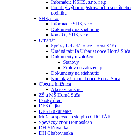
Informácie KSHS, s.r.o, r.s.p.
Poradný výbor registrovaného sociálneho
podniku
SHS, s.r.o.
Informácie SHS, s.r.o.
Dokumenty na stiahnutie
kontakty SHS, s.r.o.
Urbariát
Správy Urbariát obce Horná Súča
Úradná tabuľa Urbariát obce Horná Súča
Dokumenty o založení
Stanovy
Zmluva o založení p.s.
Dokumenty na stiahnutie
Kontakty Urbariát obce Horná Súča
Obecná knižnica
Akcie v knižnici
ZŠ a MŠ Horná Súča
Farský úrad
DFS Čajka
DFS Kukulienka
Mužská spevácka skupina CHOTÁR
Spevácky zbor Hornosúčan
DH Vlčovanka
DH Chabovienka