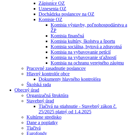
Zápisnice OZ
Uznesenia OZ
Dochádzka poslancov na OZ
Komisie OZ
Komisia výstavby, poľnohospodárstva a
ŽP
Komisia finančná
Komisia kultúry, školstva a športu
Komisia sociálna, bytová a zdravotná
Komisia na vybavovanie petícií
Komisia na vybavovanie sťažností
Komisia na ochranu verejného záujmu
Pracovné zasadnutie poslancov
Hlavný kontrolór obce
Dokumenty hlavného kontrolóra
Školská rada
Obecný úrad
Organizačná štruktúra
Stavebný úrad
Tlačivá na stiahnutie - Stavebný zákon č.
25/2025 platný od 1.4.2025
Kultúrne stredisko
Dane a poplatky
Tlačivá
Eurofondy