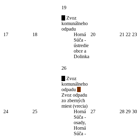
19
Zvoz
komunálneho
odpadu
17
18
Horná
20
21
22
23
Súča -
ústredie
obce a
Dolinka
26
Zvoz
komunálneho
odpadu
Zvoz odpadu
zo zberných
miest (vrecia)
24
25
Horná
27
28
29
30
Súča -
osady,
Horná
Súča -