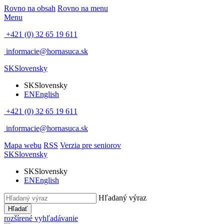
Rovno na obsah
Rovno na menu
Menu
+421 (0) 32 65 19 611
informacie@hornasuca.sk
SK
Slovensky
SK
Slovensky
EN
English
+421 (0) 32 65 19 611
informacie@hornasuca.sk
Mapa webu
RSS
Verzia pre seniorov
SK
Slovensky
SK
Slovensky
EN
English
Hľadaný výraz
Hľadať
rozšírené vyhľadávanie