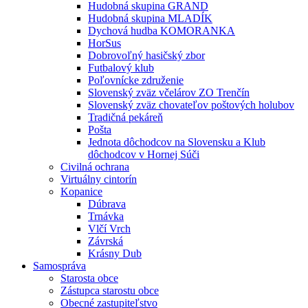
Hudobná skupina GRAND
Hudobná skupina MLADÍK
Dychová hudba KOMORANKA
HorSus
Dobrovoľný hasičský zbor
Futbalový klub
Poľovnícke združenie
Slovenský zväz včelárov ZO Trenčín
Slovenský zväz chovateľov poštových holubov
Tradičná pekáreň
Pošta
Jednota dôchodcov na Slovensku a Klub
dôchodcov v Hornej Súči
Civilná ochrana
Virtuálny cintorín
Kopanice
Dúbrava
Trnávka
Vlčí Vrch
Závrská
Krásny Dub
Samospráva
Starosta obce
Zástupca starostu obce
Obecné zastupiteľstvo