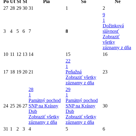
Po
Ut
St
Št
Pia
So
Ne
27
28
29
30
31
1
2
9
1
Dožinková
3
4
5
6
7
8
slávnosť
Zobraziť
všetky
záznamy z dňa
10
11
12
13
14
15
16
22
1
17
18
19
20
21
Peňažná
23
Zobraziť všetky
záznamy z dňa
28
29
1
1
Pamätný pochod
Pamätný pochod
24
25
26
27
SNP na Krásny
SNP na Krásny
30
Dub
Dub
Zobraziť všetky
Zobraziť všetky
záznamy z dňa
záznamy z dňa
31
1
2
3
4
5
6