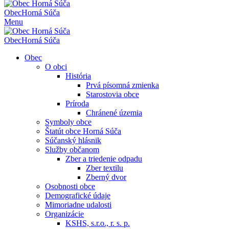
Obec
Horná Súča
Menu
Obec
Horná Súča
Obec
O obci
História
Prvá písomná zmienka
Starostovia obce
Príroda
Chránené územia
Symboly obce
Štatút obce Horná Súča
Súčanský hlásnik
Služby občanom
Zber a triedenie odpadu
Zber textilu
Zberný dvor
Osobnosti obce
Demografické údaje
Mimoriadne udalosti
Organizácie
KSHS, s.r.o., r. s. p.