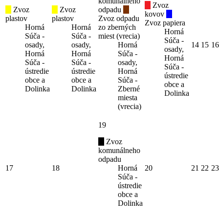
komunálneho
Zvoz
Zvoz
Zvoz
odpadu
kovov
plastov
plastov
Zvoz odpadu
Zvoz papiera
Horná
Horná
zo zberných
Horná
Súča -
Súča -
miest (vrecia)
Súča -
osady,
osady,
Horná
14
15
16
osady,
Horná
Horná
Súča -
Horná
Súča -
Súča -
osady,
Súča -
ústredie
ústredie
Horná
ústredie
obce a
obce a
Súča -
obce a
Dolinka
Dolinka
Zberné
Dolinka
miesta
(vrecia)
19
Zvoz
komunálneho
odpadu
17
18
Horná
20
21
22
23
Súča -
ústredie
obce a
Dolinka