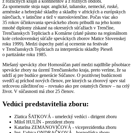
z rozličných krajín a kontinentov a z rôznych období.
Za spomenutie stoja napr. anglické, talianske, nemecké, ruské,
arménske a hebrejské skladby a skladby v afrických a európskych
nárečiach, v latinčine a tiež v staroslovienčine. Počas viac ako
35 rokov účinkovania speváckeho zboru pribudli na jeho konto
mnohé diplomy získané na okresných súťažiach v Trenčíne,
Trenčianskych Tepliciach a Komárne (zlaté pásmo na regionálnom
kole celoslovenskej súťaže speváckych zborov Matice Slovenskej
roku 1999). Medzi úspechy patrí aj ocenenie na festivale
v Trenčianskych Tepliciach za interpretáciu skladby Pieseň
o partizánke roku 1985.
Miešaný spevácky zbor Hornosúčan patrí medzi najdlhšie pôsobiace
spevácke zbory na území Trenčianskeho kraja, preto veríme, že sa
udrží aj pre budúce generácie Súčanov. O pozitívnej budúcnosti
svedčí aj príchod nových členov, pre ktorých sa zborový spev stal
srdcovou záležitosťou – rovnako ako pre ostatných členov – na celý
život. V súčasnosti má zbor 25 členov.
Vedúci predstavitelia zboru:
Zlatica ŠATKOVÁ - umelecký vedúci - dirigent zboru
Miloš HULÍN - prezident zboru
Katarína ZEMANOVIČOVÁ - viceprezidentka zboru
Ing. Ľubica ONDRAČKOVÁ - hospodárka zboru