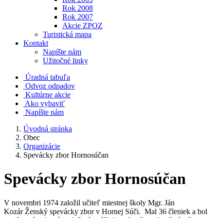
Rok 2008
Rok 2007
Akcie ZPOZ
Turistická mapa
Kontakt
Napíšte nám
Užitočné linky
Úradná tabuľa
Odvoz odpadov
Kultúrne akcie
Ako vybaviť
Napíšte nám
Úvodná stránka
Obec
Organizácie
Spevácky zbor Hornosúčan
Spevácky zbor Hornosúčan
V novembri 1974 založil učiteľ miestnej školy Mgr. Ján
Kozár Ženský spevácky zbor v Hornej Súči. Mal 36 členiek a bol