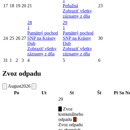
1
17
18
19
20
21
Peňažná
23
Zobraziť všetky
záznamy z dňa
28
29
1
1
Pamätný pochod
Pamätný pochod
24
25
26
27
SNP na Krásny
SNP na Krásny
30
Dub
Dub
Zobraziť všetky
Zobraziť všetky
záznamy z dňa
záznamy z dňa
31
1
2
3
4
5
6
Zvoz odpadu
August
2026
Po
Ut
St
Št
Pi
So
N
29
Zvoz
komunálneho
odpadu
Zvoz odpadu
zo zberných