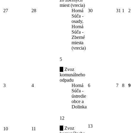
miest (vrecia)
27
28
Horná
30
31
1
2
Súča -
osady,
Horná
Súča -
Zberné
miesta
(vrecia)
5
Zvoz
komunálneho
odpadu
3
4
Horná
6
7
8
9
Súča -
ústredie
obce a
Dolinka
12
13
Zvoz
10
11