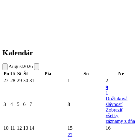
Kalendár
August
2026
Po
Ut
St
Št
Pia
So
Ne
27
28
29
30
31
1
2
9
1
Dožinková
3
4
5
6
7
8
slávnosť
Zobraziť
všetky
záznamy z dňa
10
11
12
13
14
15
16
22