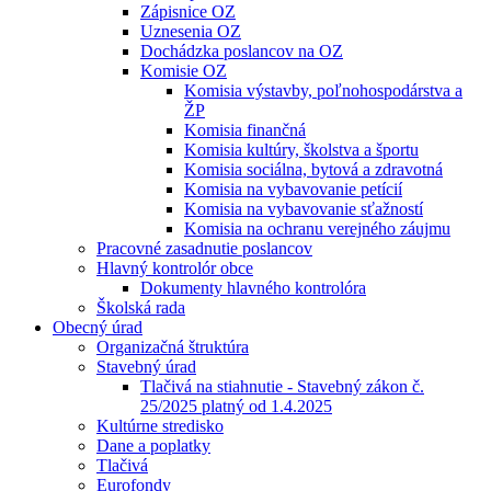
Zápisnice OZ
Uznesenia OZ
Dochádzka poslancov na OZ
Komisie OZ
Komisia výstavby, poľnohospodárstva a
ŽP
Komisia finančná
Komisia kultúry, školstva a športu
Komisia sociálna, bytová a zdravotná
Komisia na vybavovanie petícií
Komisia na vybavovanie sťažností
Komisia na ochranu verejného záujmu
Pracovné zasadnutie poslancov
Hlavný kontrolór obce
Dokumenty hlavného kontrolóra
Školská rada
Obecný úrad
Organizačná štruktúra
Stavebný úrad
Tlačivá na stiahnutie - Stavebný zákon č.
25/2025 platný od 1.4.2025
Kultúrne stredisko
Dane a poplatky
Tlačivá
Eurofondy