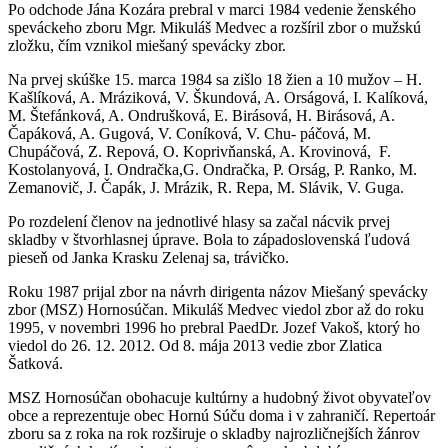
Po odchode Jána Kozára prebral v marci 1984 vedenie ženského
speváckeho zboru Mgr. Mikuláš Medvec a rozšíril zbor o mužskú
zložku, čím vznikol miešaný spevácky zbor.
Na prvej skúške 15. marca 1984 sa zišlo 18 žien a 10 mužov – H.
Kašlíková, A. Mráziková, V. Škundová, A. Orságová, I. Kalíková,
M. Štefánková, A. Ondrušková, E. Birásová, H. Birásová, A.
Čapáková, A. Gugová, V. Coníková, V. Chu- páčová, M.
Chupáčová, Z. Repová, O. Koprivňanská, A. Krovinová, F.
Kostolanyová, I. Ondračka,G. Ondračka, P. Orság, P. Ranko, M.
Zemanovič, J. Čapák, J. Mrázik, R. Repa, M. Slávik, V. Guga.
Po rozdelení členov na jednotlivé hlasy sa začal nácvik prvej
skladby v štvorhlasnej úprave. Bola to západoslovenská ľudová
pieseň od Janka Krasku Zelenaj sa, trávičko.
Roku 1987 prijal zbor na návrh dirigenta názov Miešaný spevácky
zbor (MSZ) Hornosúčan. Mikuláš Medvec viedol zbor až do roku
1995, v novembri 1996 ho prebral PaedDr. Jozef Vakoš, ktorý ho
viedol do 26. 12. 2012. Od 8. mája 2013 vedie zbor Zlatica
Šatková.
MSZ Hornosúčan obohacuje kultúrny a hudobný život obyvateľov
obce a reprezentuje obec Hornú Súču doma i v zahraničí. Repertoár
zboru sa z roka na rok rozširuje o skladby najrozličnejších žánrov