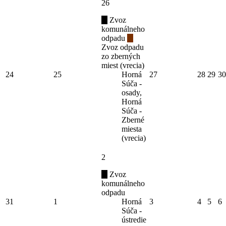
26
Zvoz
komunálneho
odpadu
Zvoz odpadu
zo zberných
miest (vrecia)
24
25
Horná
27
28
29
30
Súča -
osady,
Horná
Súča -
Zberné
miesta
(vrecia)
2
Zvoz
komunálneho
odpadu
31
1
Horná
3
4
5
6
Súča -
ústredie