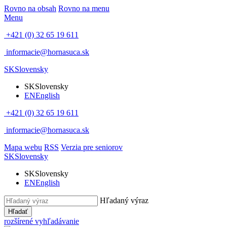
Rovno na obsah
Rovno na menu
Menu
+421 (0) 32 65 19 611
informacie@hornasuca.sk
SK
Slovensky
SK
Slovensky
EN
English
+421 (0) 32 65 19 611
informacie@hornasuca.sk
Mapa webu
RSS
Verzia pre seniorov
SK
Slovensky
SK
Slovensky
EN
English
Hľadaný výraz
Hľadať
rozšírené vyhľadávanie