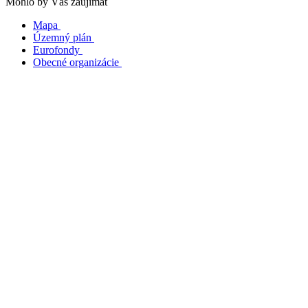
Mohlo by Vás zaujímať
Mapa
Územný plán
Eurofondy
Obecné organizácie