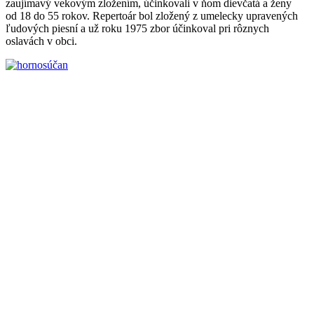
zaujímavý vekovým zložením, účinkovali v ňom dievčatá a ženy
od 18 do 55 rokov. Repertoár bol zložený z umelecky upravených
ľudových piesní a už roku 1975 zbor účinkoval pri rôznych
oslavách v obci.