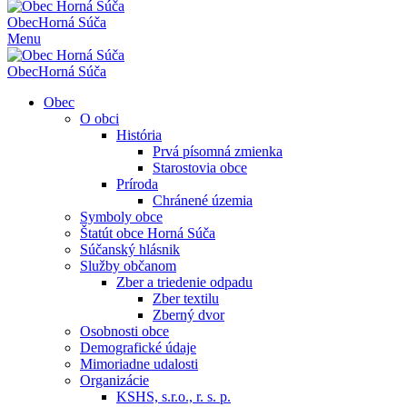
Obec
Horná Súča
Menu
Obec
Horná Súča
Obec
O obci
História
Prvá písomná zmienka
Starostovia obce
Príroda
Chránené územia
Symboly obce
Štatút obce Horná Súča
Súčanský hlásnik
Služby občanom
Zber a triedenie odpadu
Zber textilu
Zberný dvor
Osobnosti obce
Demografické údaje
Mimoriadne udalosti
Organizácie
KSHS, s.r.o., r. s. p.