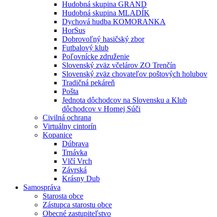
Hudobná skupina GRAND
Hudobná skupina MLADÍK
Dychová hudba KOMORANKA
HorSus
Dobrovoľný hasičský zbor
Futbalový klub
Poľovnícke združenie
Slovenský zväz včelárov ZO Trenčín
Slovenský zväz chovateľov poštových holubov
Tradičná pekáreň
Pošta
Jednota dôchodcov na Slovensku a Klub
dôchodcov v Hornej Súči
Civilná ochrana
Virtuálny cintorín
Kopanice
Dúbrava
Trnávka
Vlčí Vrch
Závrská
Krásny Dub
Samospráva
Starosta obce
Zástupca starostu obce
Obecné zastupiteľstvo