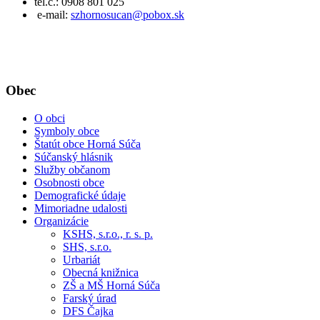
tel.č.: 0908 801 025
e-mail:
szhornosucan@pobox.sk
Obec
O obci
Symboly obce
Štatút obce Horná Súča
Súčanský hlásnik
Služby občanom
Osobnosti obce
Demografické údaje
Mimoriadne udalosti
Organizácie
KSHS, s.r.o., r. s. p.
SHS, s.r.o.
Urbariát
Obecná knižnica
ZŠ a MŠ Horná Súča
Farský úrad
DFS Čajka