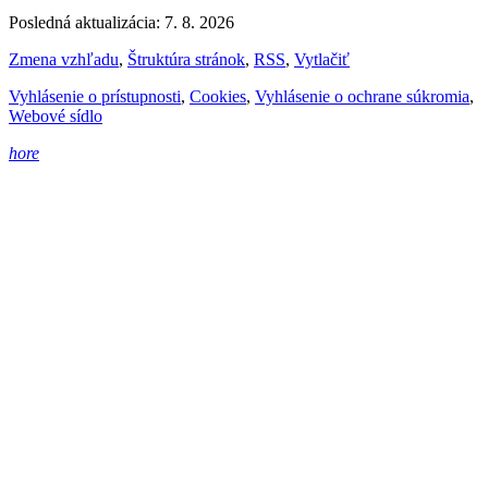
Posledná aktualizácia: 7. 8. 2026
Zmena vzhľadu
,
Štruktúra stránok
,
RSS
,
Vytlačiť
Vyhlásenie o prístupnosti
,
Cookies
,
Vyhlásenie o ochrane súkromia
,
Webové sídlo
hore