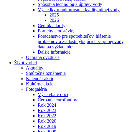
Spôsob a technológia úpravy vody
Výsledky monitorovania kvality pitnej vody
2025
2026
Cenník a tarify
Poruchy a odstávky
Poradenstvo pre spotrebiteľov, hlásenie
problémov a žiadostí týkajúcich sa pitnej vody,
dáta na vyžiadanie:
Ďalšie informácie
Ochrana ovzdušia
Život v obci
Aktuality
Smútočné oznámenia
Kalendár akcií
Kultúrne akcie
Fotogaléria
Výstavba v obci
Čerpanie eurofondov
Rok 2024
Rok 2023
Rok 2022
Rok 2020
Rok 2019
Rok 2009