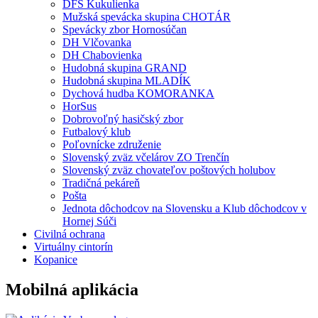
DFS Kukulienka
Mužská spevácka skupina CHOTÁR
Spevácky zbor Hornosúčan
DH Vlčovanka
DH Chabovienka
Hudobná skupina GRAND
Hudobná skupina MLADÍK
Dychová hudba KOMORANKA
HorSus
Dobrovoľný hasičský zbor
Futbalový klub
Poľovnícke združenie
Slovenský zväz včelárov ZO Trenčín
Slovenský zväz chovateľov poštových holubov
Tradičná pekáreň
Pošta
Jednota dôchodcov na Slovensku a Klub dôchodcov v
Hornej Súči
Civilná ochrana
Virtuálny cintorín
Kopanice
Mobilná aplikácia