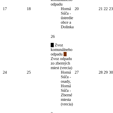
odpadu
17
18
Horná
20
21
22
23
Súča -
ústredie
obce a
Dolinka
26
Zvoz
komunálneho
odpadu
Zvoz odpadu
zo zberných
miest (vrecia)
24
25
Horná
27
28
29
30
Súča -
osady,
Horná
Súča -
Zberné
miesta
(vrecia)