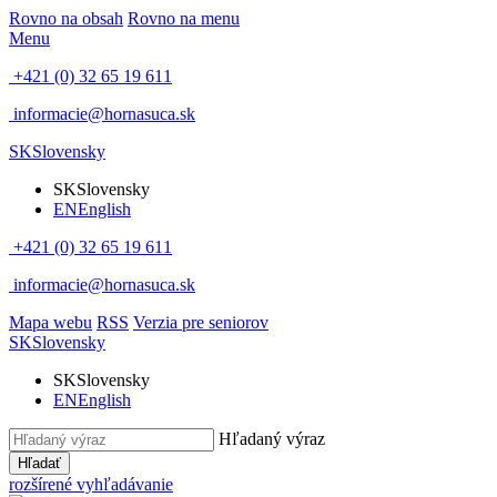
Rovno na obsah
Rovno na menu
Menu
+421 (0) 32 65 19 611
informacie@hornasuca.sk
SK
Slovensky
SK
Slovensky
EN
English
+421 (0) 32 65 19 611
informacie@hornasuca.sk
Mapa webu
RSS
Verzia pre seniorov
SK
Slovensky
SK
Slovensky
EN
English
Hľadaný výraz
Hľadať
rozšírené vyhľadávanie