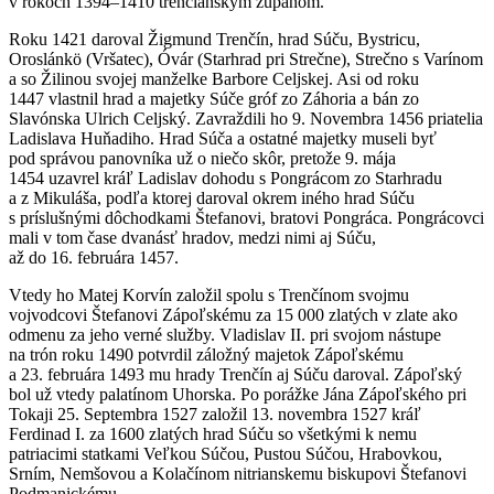
v rokoch 1394–1410 trenčianskym županom.
Roku 1421 daroval Žigmund Trenčín, hrad Súču, Bystricu,
Oroslánkö (Vršatec), Óvár (Starhrad pri Strečne), Strečno s Varínom
a so Žilinou svojej manželke Barbore Celjskej. Asi od roku
1447 vlastnil hrad a majetky Súče gróf zo Záhoria a bán zo
Slavónska Ulrich Celjský. Zavraždili ho 9. Novembra 1456 priatelia
Ladislava Huňadiho. Hrad Súča a ostatné majetky museli byť
pod správou panovníka už o niečo skôr, pretože 9. mája
1454 uzavrel kráľ Ladislav dohodu s Pongrácom zo Starhradu
a z Mikuláša, podľa ktorej daroval okrem iného hrad Súču
s príslušnými dôchodkami Štefanovi, bratovi Pongráca. Pongrácovci
mali v tom čase dvanásť hradov, medzi nimi aj Súču,
až do 16. februára 1457.
Vtedy ho Matej Korvín založil spolu s Trenčínom svojmu
vojvodcovi Štefanovi Zápoľskému za 15 000 zlatých v zlate ako
odmenu za jeho verné služby. Vladislav II. pri svojom nástupe
na trón roku 1490 potvrdil záložný majetok Zápoľskému
a 23. februára 1493 mu hrady Trenčín aj Súču daroval. Zápoľský
bol už vtedy palatínom Uhorska. Po porážke Jána Zápoľského pri
Tokaji 25. Septembra 1527 založil 13. novembra 1527 kráľ
Ferdinad I. za 1600 zlatých hrad Súču so všetkými k nemu
patriacimi statkami Veľkou Súčou, Pustou Súčou, Hrabovkou,
Srním, Nemšovou a Kolačínom nitrianskemu biskupovi Štefanovi
Podmanickému.