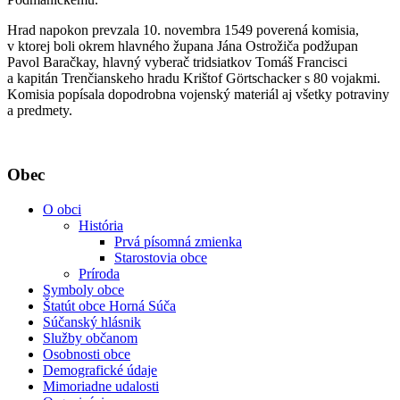
Hrad napokon prevzala 10. novembra 1549 poverená komisia,
v ktorej boli okrem hlavného župana Jána Ostrožiča podžupan
Pavol Baračkay, hlavný vyberač tridsiatkov Tomáš Francisci
a kapitán Trenčianskeho hradu Krištof Görtschacker s 80 vojakmi.
Komisia popísala dopodrobna vojenský materiál aj všetky potraviny
a predmety.
Obec
O obci
História
Prvá písomná zmienka
Starostovia obce
Príroda
Symboly obce
Štatút obce Horná Súča
Súčanský hlásnik
Služby občanom
Osobnosti obce
Demografické údaje
Mimoriadne udalosti