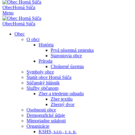
Obec
Horná Súča
Menu
Obec
Horná Súča
Obec
O obci
História
Prvá písomná zmienka
Starostovia obce
Príroda
Chránené územia
Symboly obce
Štatút obce Horná Súča
Súčanský hlásnik
Služby občanom
Zber a triedenie odpadu
Zber textilu
Zberný dvor
Osobnosti obce
Demografické údaje
Mimoriadne udalosti
Organizácie
KSHS, s.r.o., r. s. p.