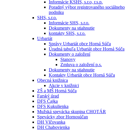
Informácie KSHS, s.r.o, r.s.p.
Poradný výbor registrovaného sociálneho
podniku
SHS, s.r.o.
Informácie SHS, s.r.o.
Dokumenty na stiahnutie
kontakty SHS, s.r.o.
Urbariát
Správy Urbariát obce Horná Súča
Úradná tabuľa Urbariát obce Horná Súča
Dokumenty o založení
Stanovy
Zmluva o založení p.s.
Dokumenty na stiahnutie
Kontakty Urbariát obce Horná Súča
Obecná knižnica
Akcie v knižnici
ZŠ a MŠ Horná Súča
Farský úrad
DFS Čajka
DFS Kukulienka
Mužská spevácka skupina CHOTÁR
Spevácky zbor Hornosúčan
DH Vlčovanka
DH Chabovienka