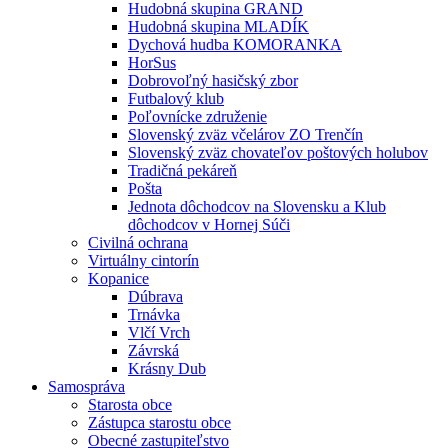
Hudobná skupina GRAND
Hudobná skupina MLADÍK
Dychová hudba KOMORANKA
HorSus
Dobrovoľný hasičský zbor
Futbalový klub
Poľovnícke združenie
Slovenský zväz včelárov ZO Trenčín
Slovenský zväz chovateľov poštových holubov
Tradičná pekáreň
Pošta
Jednota dôchodcov na Slovensku a Klub
dôchodcov v Hornej Súči
Civilná ochrana
Virtuálny cintorín
Kopanice
Dúbrava
Trnávka
Vlčí Vrch
Závrská
Krásny Dub
Samospráva
Starosta obce
Zástupca starostu obce
Obecné zastupiteľstvo