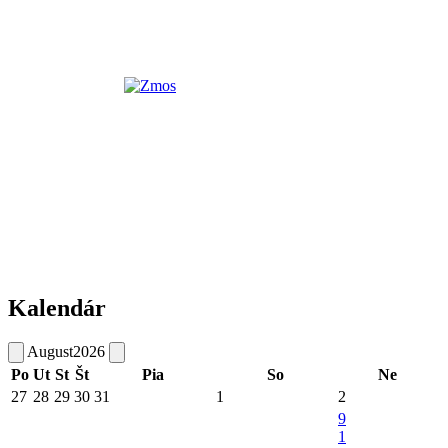
Kalendár
August
2026
Po
Ut
St
Št
Pia
So
Ne
27
28
29
30
31
1
2
9
1