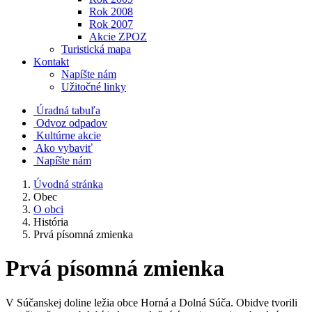
Rok 2008
Rok 2007
Akcie ZPOZ
Turistická mapa
Kontakt
Napíšte nám
Užitočné linky
Úradná tabuľa
Odvoz odpadov
Kultúrne akcie
Ako vybaviť
Napíšte nám
Úvodná stránka
Obec
O obci
História
Prvá písomná zmienka
Prvá písomná zmienka
V Súčanskej doline ležia obce Horná a Dolná Súča. Obidve tvorili