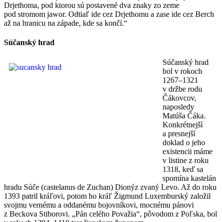
Drjethoma, pod ktorou sú postavené dva znaky zo zeme
pod stromom jawor. Odtiaľ ide cez Drjethomu a zase ide cez Berch
až na hranicu na západe, kde sa končí.“
Súčanský hrad
Súčanský hrad
bol v rokoch
1267–1321
v držbe rodu
Čákovcov,
naposledy
Matúša Čáka.
Konkrétnejší
a presnejší
doklad o jeho
existencii máme
v listine z roku
1318, keď sa
spomína kastelán
hradu Súče (castelanus de Zuchan) Dionýz zvaný Levo. Až do roku
1393 patril kráľovi, potom ho kráľ Žigmund Luxemburský založil
svojmu vernému a oddanému bojovníkovi, mocnému pánovi
z Beckova Stiborovi. „Pán celého Považia“, pôvodom z Poľska, bol