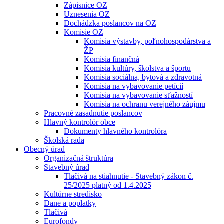
Zápisnice OZ
Uznesenia OZ
Dochádzka poslancov na OZ
Komisie OZ
Komisia výstavby, poľnohospodárstva a
ŽP
Komisia finančná
Komisia kultúry, školstva a športu
Komisia sociálna, bytová a zdravotná
Komisia na vybavovanie petícií
Komisia na vybavovanie sťažností
Komisia na ochranu verejného záujmu
Pracovné zasadnutie poslancov
Hlavný kontrolór obce
Dokumenty hlavného kontrolóra
Školská rada
Obecný úrad
Organizačná štruktúra
Stavebný úrad
Tlačivá na stiahnutie - Stavebný zákon č.
25/2025 platný od 1.4.2025
Kultúrne stredisko
Dane a poplatky
Tlačivá
Eurofondy