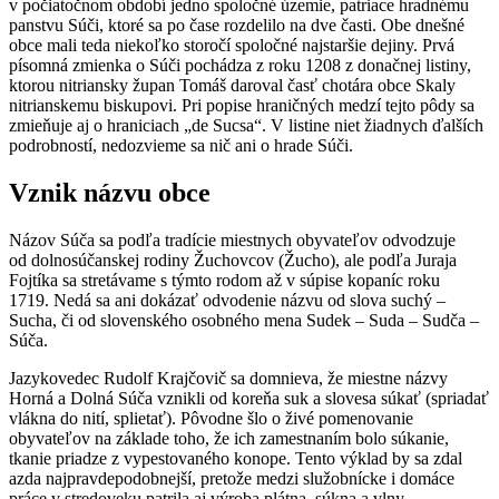
v počiatočnom období jedno spoločné územie, patriace hradnému
panstvu Súči, ktoré sa po čase rozdelilo na dve časti. Obe dnešné
obce mali teda niekoľko storočí spoločné najstaršie dejiny. Prvá
písomná zmienka o Súči pochádza z roku 1208 z donačnej listiny,
ktorou nitriansky župan Tomáš daroval časť chotára obce Skaly
nitrianskemu biskupovi. Pri popise hraničných medzí tejto pôdy sa
zmieňuje aj o hraniciach „de Sucsa“. V listine niet žiadnych ďalších
podrobností, nedozvieme sa nič ani o hrade Súči.
Vznik názvu obce
Názov Súča sa podľa tradície miestnych obyvateľov odvodzuje
od dolnosúčanskej rodiny Žuchovcov (Žucho), ale podľa Juraja
Fojtíka sa stretávame s týmto rodom až v súpise kopaníc roku
1719. Nedá sa ani dokázať odvodenie názvu od slova suchý –
Sucha, či od slovenského osobného mena Sudek – Suda – Sudča –
Súča.
Jazykovedec Rudolf Krajčovič sa domnieva, že miestne názvy
Horná a Dolná Súča vznikli od koreňa suk a slovesa súkať (spriadať
vlákna do nití, splietať). Pôvodne šlo o živé pomenovanie
obyvateľov na základe toho, že ich zamestnaním bolo súkanie,
tkanie priadze z vypestovaného konope. Tento výklad by sa zdal
azda najpravdepodobnejší, pretože medzi služobnícke i domáce
práce v stredoveku patrila aj výroba plátna, súkna a vlny