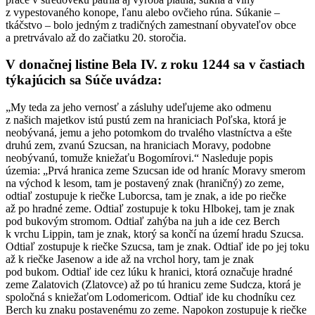
z vypestovaného konope, ľanu alebo ovčieho rúna. Súkanie –
tkáčstvo – bolo jedným z tradičných zamestnaní obyvateľov obce
a pretrvávalo až do začiatku 20. storočia.
V donačnej listine Bela IV. z roku 1244 sa v častiach
týkajúcich sa Súče uvádza:
„My teda za jeho vernosť a zásluhy udeľujeme ako odmenu
z našich majetkov istú pustú zem na hraniciach Poľska, ktorá je
neobývaná, jemu a jeho potomkom do trvalého vlastníctva a ešte
druhú zem, zvanú Szucsan, na hraniciach Moravy, podobne
neobývanú, tomuže kniežaťu Bogomírovi.“ Nasleduje popis
územia: „Prvá hranica zeme Szucsan ide od hraníc Moravy smerom
na východ k lesom, tam je postavený znak (hraničný) zo zeme,
odtiaľ zostupuje k riečke Luborcsa, tam je znak, a ide po riečke
až po hradné zeme. Odtiaľ zostupuje k toku Hlbokej, tam je znak
pod bukovým stromom. Odtiaľ zahýba na juh a ide cez Berch
k vrchu Lippin, tam je znak, ktorý sa končí na území hradu Szucsa.
Odtiaľ zostupuje k riečke Szucsa, tam je znak. Odtiaľ ide po jej toku
až k riečke Jasenow a ide až na vrchol hory, tam je znak
pod bukom. Odtiaľ ide cez lúku k hranici, ktorá označuje hradné
zeme Zalatovich (Zlatovce) až po tú hranicu zeme Sudcza, ktorá je
spoločná s kniežaťom Lodomericom. Odtiaľ ide ku chodníku cez
Berch ku znaku postavenému zo zeme. Napokon zostupuje k riečke