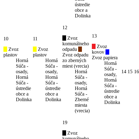
ústredie
obce a
Dolinka
12
13
Zvoz
10
11
komunálneho
Zvoz
Zvoz
Zvoz
odpadu
kovov
plastov
plastov
Zvoz odpadu
Zvoz papiera
Horná
Horná
zo zberných
Horná
Súča -
Súča -
miest (vrecia)
Súča -
osady,
osady,
Horná
14
15
16
osady,
Horná
Horná
Súča -
Horná
Súča -
Súča -
osady,
Súča -
ústredie
ústredie
Horná
ústredie
obce a
obce a
Súča -
obce a
Dolinka
Dolinka
Zberné
Dolinka
miesta
(vrecia)
19
Zvoz
komunálneho