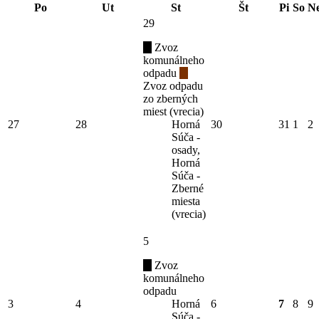
Po
Ut
St
Št
Pi
So
N
29
Zvoz
komunálneho
odpadu
Zvoz odpadu
zo zberných
miest (vrecia)
27
28
Horná
30
31
1
2
Súča -
osady,
Horná
Súča -
Zberné
miesta
(vrecia)
5
Zvoz
komunálneho
odpadu
3
4
Horná
6
7
8
9
Súča -