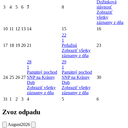
Dožinková
3
4
5
6
7
8
slávnosť
Zobraziť
všetky
záznamy z dňa
10
11
12
13
14
15
16
22
1
17
18
19
20
21
Peňažná
23
Zobraziť všetky
záznamy z dňa
28
29
1
1
Pamätný pochod
Pamätný pochod
24
25
26
27
SNP na Krásny
SNP na Krásny
30
Dub
Dub
Zobraziť všetky
Zobraziť všetky
záznamy z dňa
záznamy z dňa
31
1
2
3
4
5
6
Zvoz odpadu
August
2026