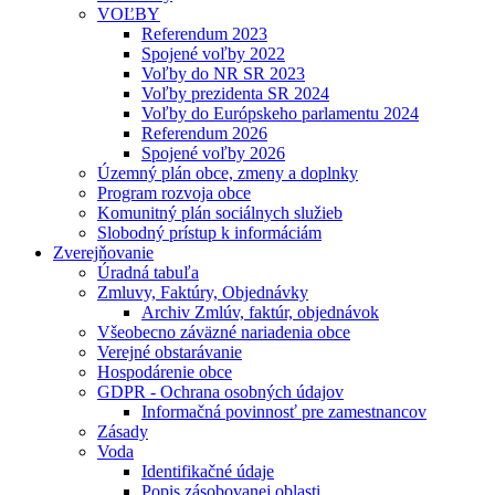
VOĽBY
Referendum 2023
Spojené voľby 2022
Voľby do NR SR 2023
Voľby prezidenta SR 2024
Voľby do Európskeho parlamentu 2024
Referendum 2026
Spojené voľby 2026
Územný plán obce, zmeny a doplnky
Program rozvoja obce
Komunitný plán sociálnych služieb
Slobodný prístup k informáciám
Zverejňovanie
Úradná tabuľa
Zmluvy, Faktúry, Objednávky
Archiv Zmlúv, faktúr, objednávok
Všeobecno záväzné nariadenia obce
Verejné obstarávanie
Hospodárenie obce
GDPR - Ochrana osobných údajov
Informačná povinnosť pre zamestnancov
Zásady
Voda
Identifikačné údaje
Popis zásobovanej oblasti