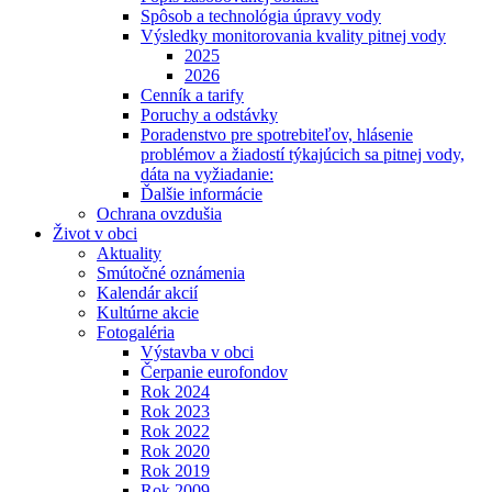
Spôsob a technológia úpravy vody
Výsledky monitorovania kvality pitnej vody
2025
2026
Cenník a tarify
Poruchy a odstávky
Poradenstvo pre spotrebiteľov, hlásenie
problémov a žiadostí týkajúcich sa pitnej vody,
dáta na vyžiadanie:
Ďalšie informácie
Ochrana ovzdušia
Život v obci
Aktuality
Smútočné oznámenia
Kalendár akcií
Kultúrne akcie
Fotogaléria
Výstavba v obci
Čerpanie eurofondov
Rok 2024
Rok 2023
Rok 2022
Rok 2020
Rok 2019
Rok 2009